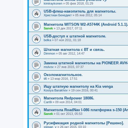
kimiraykonen
»
05 фев 2018, 01:29
USB-флеш-накопитель для магнитолы.
Христиан Бенедикт
»
05 янв 2012, 05:14
Магнитола WITSON W2-A5744K (Android 5.1.1)
Sanek
»
13 дек 2017, 07:11
USB-доступ к штатной магнитоле.
belka
»
07 ноя 2011, 01:18
Штатная магнитола с ВТ и связь.
Dimmon
»
05 авг 2012, 14:47
Замена штатной магнитолы на PIONEER AVH-
mslvov
»
27 янв 2015, 07:37
Околомагнитольное.
ti6
»
13 мар 2016, 17:51
Ищу штатную магнитолу на Kia venga
Kostya Barakhov
»
19 сен 2016, 00:41
Магнитола Redpower 18086.
Can9i
»
09 ноя 2014, 04:01
Магнитола RoadNav I-086 платформа s-150 (An
Sanek
»
01 окт 2013, 05:53
Русификация родной магнитолы [Решено].
stepan_v
»
26 окт 2015, 03:10