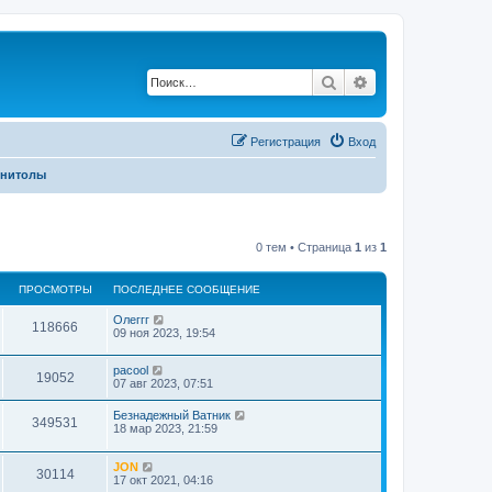
Поиск
Расширенный по
Регистрация
Вход
гнитолы
0 тем • Страница
1
из
1
ПРОСМОТРЫ
ПОСЛЕДНЕЕ СООБЩЕНИЕ
Олеггг
118666
09 ноя 2023, 19:54
pacool
19052
07 авг 2023, 07:51
Безнадежный Ватник
349531
18 мар 2023, 21:59
JON
30114
17 окт 2021, 04:16