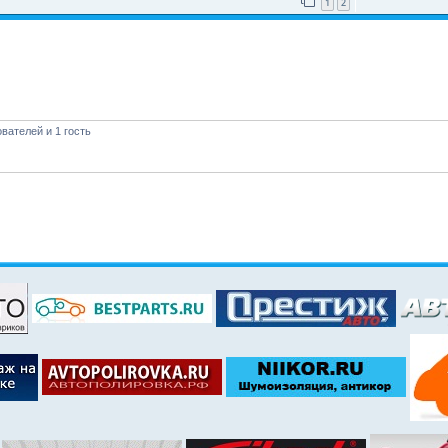
1
2
вателей и 1 гость