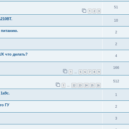
51
1
2
3
210BT.
10
 питанию.
2
2
UX что делать?
4
166
1
5
6
7
8
9
…
512
1
22
23
24
25
26
…
1a9c.
1
го ГУ
2
3