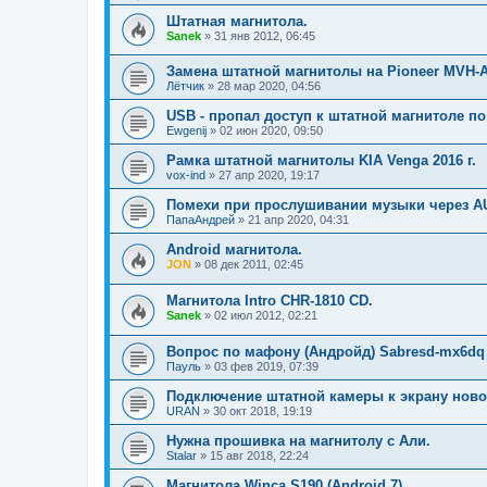
Штатная магнитола.
Sanek
»
31 янв 2012, 06:45
Замена штатной магнитолы на Pioneer MVH-A
Лётчик
»
28 мар 2020, 04:56
USB - пропал доступ к штатной магнитоле по
Ewgenij
»
02 июн 2020, 09:50
Рамка штатной магнитолы KIA Venga 2016 г.
vox-ind
»
27 апр 2020, 19:17
Помехи при прослушивании музыки через A
ПапаАндрей
»
21 апр 2020, 04:31
Android магнитола.
JON
»
08 дек 2011, 02:45
Магнитола Intro CHR-1810 CD.
Sanek
»
02 июл 2012, 02:21
Вопрос по мафону (Андройд) Sabresd-mx6dq 
Пауль
»
03 фев 2019, 07:39
Подключение штатной камеры к экрану ново
URAN
»
30 окт 2018, 19:19
Нужна прошивка на магнитолу с Али.
Stalar
»
15 авг 2018, 22:24
Магнитола Winca S190 (Android 7).