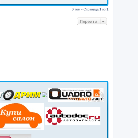
0 тем • Страница
1
из
1
Перейти