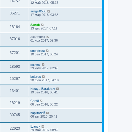
14757
12 май 2018, 05:17
sergei8558
35271
17 мар 2018, 03:33
Sanek
18164
13 дек 2017, 07:11
Alextrime1
87016
01 ноя 2017, 02:36
scorpirust
37201
10 сен 2017, 06:24
mslvov
18593
29 июн 2017, 02:45
belarus
15267
20 фев 2017, 04:19
Kostya Barakhov
13401
19 сен 2016, 00:41
Can9i
18219
06 сен 2016, 00:22
бармалей
30745
06 авг 2016, 20:41
Шалун
22623
29 май 2016, 08:42