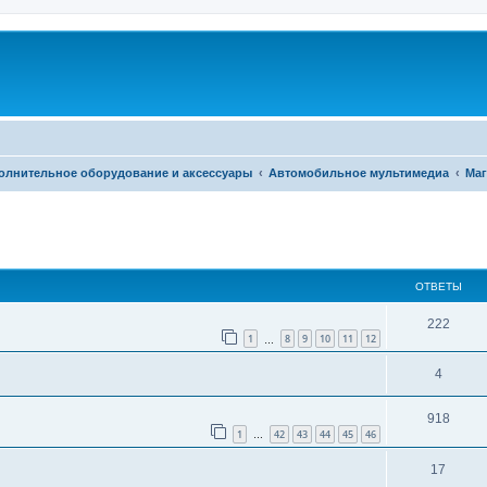
олнительное оборудование и аксессуары
Автомобильное мультимедиа
Ма
ширенный поиск
ОТВЕТЫ
222
1
8
9
10
11
12
…
4
918
1
42
43
44
45
46
…
17