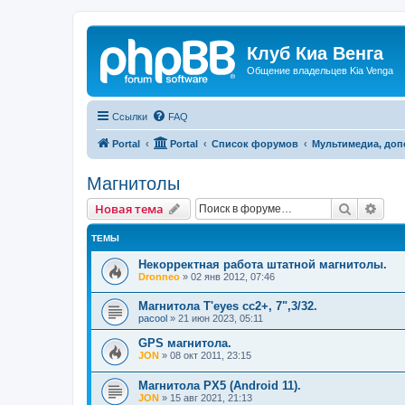
Клуб Киа Венга
Общение владельцев Kia Venga
Ссылки
FAQ
Portal
Portal
Список форумов
Мультимедиа, доп
Магнитолы
Поиск
Рас
Новая тема
ТЕМЫ
Некорректная работа штатной магнитолы.
Dronneo
»
02 янв 2012, 07:46
Магнитола T'eyes cc2+, 7",3/32.
pacool
»
21 июн 2023, 05:11
GPS магнитола.
JON
»
08 окт 2011, 23:15
Магнитола PX5 (Android 11).
JON
»
15 авг 2021, 21:13