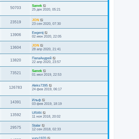
Sanek
50703
25 дек 2020, 05:21
JON
23519
23 сен 2020, 07:30
Ewgenij
13906
02 июн 2020, 22:05
JON
13604
28 апр 2020, 21:41
ПапаАндрей
13820
22 апр 2020, 23:57
Sanek
73521
01 июл 2019, 22:53
Aleks7395
126783
24 фев 2019, 06:17
Ильф
14391
03 фев 2019, 18:19
URAN
13592
11 ноя 2018, 20:02
Stalar
29575
12 сен 2018, 02:33
yury1970