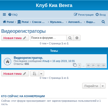
Клуб Киа Венга
FAQ
Регистрация
Вход
П
Portal
Portal
Список форумов
Мультимедиа, дополнительное оборудование и аксессуары
Автомобильное мультимедиа
Видеорегистраторы
о
Видеорегистраторы
и
Поиск
Расширенный пои
Новая тема
с
0 тем • Страница
1
из
1
к
Темы
Видеорегистратор.
Последнее сообщение
Ильф
«
16 апр 2019, 16:55
Ответы:
655
1
30
31
32
33
…
Новая тема
0 тем • Страница
1
из
1
Перейти
КТО СЕЙЧАС НА КОНФЕРЕНЦИИ
Сейчас этот форум просматривают: нет зарегистрированных пользователей и 1
гость