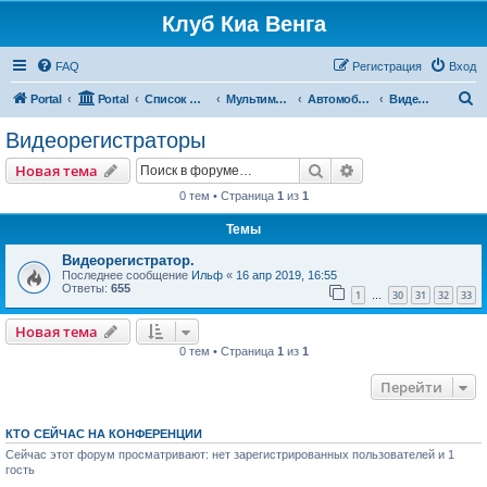
Клуб Киа Венга
FAQ
Регистрация
Вход
П
Portal
Portal
Список форумов
Мультимедиа, дополнительное оборудование и аксессуары
Автомобильное мультимедиа
Видеорегистраторы
о
Видеорегистраторы
и
Поиск
Расширенный пои
Новая тема
с
0 тем • Страница
1
из
1
к
Темы
Видеорегистратор.
Последнее сообщение
Ильф
«
16 апр 2019, 16:55
Ответы:
655
1
30
31
32
33
…
Новая тема
0 тем • Страница
1
из
1
Перейти
КТО СЕЙЧАС НА КОНФЕРЕНЦИИ
Сейчас этот форум просматривают: нет зарегистрированных пользователей и 1
гость