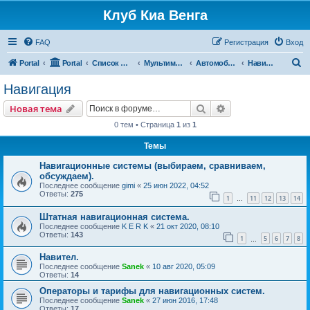
Клуб Киа Венга
FAQ
Регистрация
Вход
П
Portal
Portal
Список форумов
Мультимедиа, дополнительное оборудование и аксессуары
Автомобильное мультимедиа
Навигация
о
Навигация
и
Поиск
Расширенный пои
Новая тема
с
0 тем • Страница
1
из
1
к
Темы
Навигационные системы (выбираем, сравниваем,
обсуждаем).
Последнее сообщение
gimi
«
25 июн 2022, 04:52
Ответы:
275
1
11
12
13
14
…
Штатная навигационная система.
Последнее сообщение
K E R K
«
21 окт 2020, 08:10
Ответы:
143
1
5
6
7
8
…
Навител.
Последнее сообщение
Sanek
«
10 авг 2020, 05:09
Ответы:
14
Операторы и тарифы для навигационных систем.
Последнее сообщение
Sanek
«
27 июн 2016, 17:48
Ответы:
17