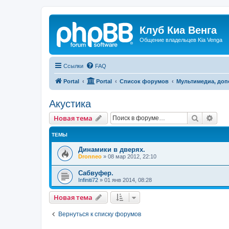
Клуб Киа Венга
Общение владельцев Kia Venga
Ссылки
FAQ
Portal
Portal
Список форумов
Мультимедиа, доп
Акустика
Поиск
Рас
Новая тема
ТЕМЫ
Динамики в дверях.
Dronneo
»
08 мар 2012, 22:10
Сабвуфер.
Infiniti72
»
01 янв 2014, 08:28
Новая тема
Вернуться к списку форумов