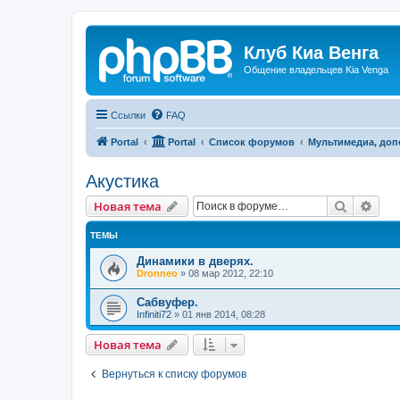
Клуб Киа Венга
Общение владельцев Kia Venga
Ссылки
FAQ
Portal
Portal
Список форумов
Мультимедиа, доп
Акустика
Поиск
Рас
Новая тема
ТЕМЫ
Динамики в дверях.
Dronneo
»
08 мар 2012, 22:10
Сабвуфер.
Infiniti72
»
01 янв 2014, 08:28
Новая тема
Вернуться к списку форумов