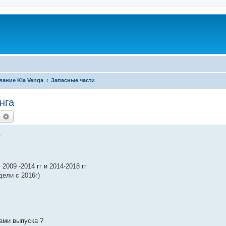
вание Kia Venga
Запасные части
нга
оиск
Расширенный поиск
2009 -2014 гг и 2014-2018 гг
дели с 2016г)
ами выпуска ?