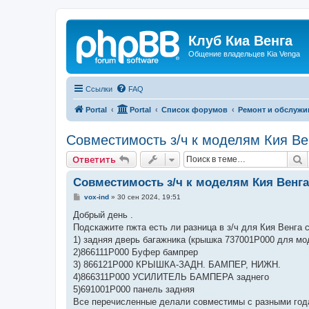
Клуб Киа Венга
Общение владельцев Kia Venga
Ссылки
FAQ
Portal
Portal
Список форумов
Ремонт и обслужи
Совместимость з/ч к моделям Кия Ве
П
Ответить
Совместимость з/ч к моделям Кия Венга
С
vox-ind
»
30 сен 2024, 19:51
о
о
Добрый день .
б
Подскажите пжта есть ли разница в з/ч для Кия Венга с 
щ
е
1) задняя дверь багажника (крышка 737001P000 для мо
н
2)866111P000 Буфер бампрер
и
е
3) 866121P000 КРЫШКА-ЗАДН. БАМПЕР, НИЖН.
4)866311P000 УСИЛИТЕЛЬ БАМПЕРА заднего
5)691001P000 панель задняя
Все перечисленные делали совместимы с разными год