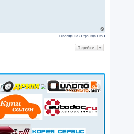
В
е
1 сообщение • Страница
1
из
1
р
н
у
Перейти
т
ь
с
я
к
н
а
ч
а
л
у