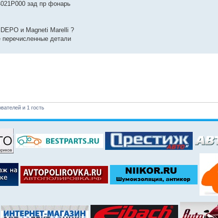
4021P000 зад пр фонарь
DEPO и Magneti Marelli ?
е перечисленные детали
вателей и 1 гость