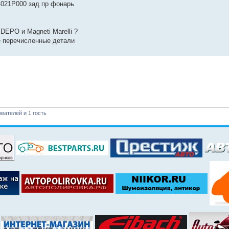
4021P000 зад пр фонарь
DEPO и Magneti Marelli ?
е перечисленные детали
вателей и 1 гость