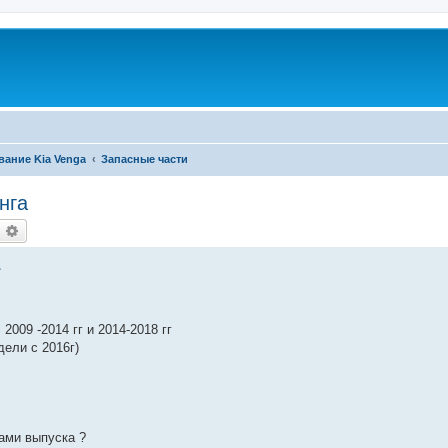
вание Kia Venga
Запасные части
нга
оиск
Расширенный поиск
2009 -2014 гг и 2014-2018 гг
дели с 2016г)
ами выпуска ?