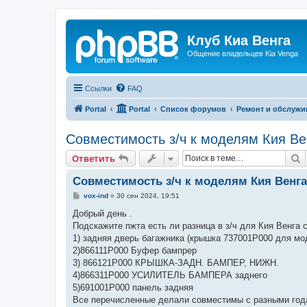
Клуб Киа Венга
Общение владельцев Kia Venga
Ссылки
FAQ
Portal
Portal
Список форумов
Ремонт и обслужи
Совместимость з/ч к моделям Кия Ве
П
Ответить
Совместимость з/ч к моделям Кия Венга
С
vox-ind
»
30 сен 2024, 19:51
о
о
Добрый день .
б
Подскажите пжта есть ли разница в з/ч для Кия Венга с 
щ
е
1) задняя дверь багажника (крышка 737001P000 для мо
н
2)866111P000 Буфер бампрер
и
е
3) 866121P000 КРЫШКА-ЗАДН. БАМПЕР, НИЖН.
4)866311P000 УСИЛИТЕЛЬ БАМПЕРА заднего
5)691001P000 панель задняя
Все перечисленные делали совместимы с разными год