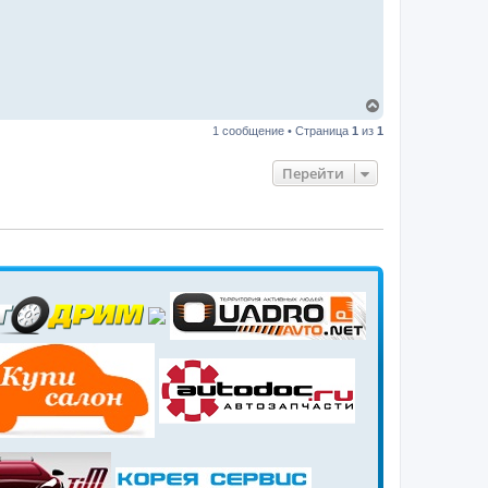
В
е
1 сообщение • Страница
1
из
1
р
н
у
Перейти
т
ь
с
я
к
н
а
ч
а
л
у