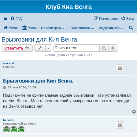
Клуб Киа Венга
FAQ
Регистрация
Вход
П
Portal
Portal
Список форумов
Технические разделы эксплуатации Kia Venga
Ходовая, трансмиссия, подвеска
о
Брызговики для Кия Венга.
и
Поиск
Расширен
Ответить
с
2 сообщения • Страница
1
из
1
к
vox-ind
Новичок
Брызговики для Кия Венга.
С
22 ноя 2024, 00:59
о
о
Подскажите не оригинальные задние брызговики , кто устанавливал
б
на Кия Венга . Много предложений универсальных ,но что подходит
щ
е
на Венга отзывов нет.
н
и
е
harmful
Продвинутый драйвер