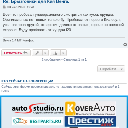
Re: Брызговики для Кия Венга.
С
03 июл 2026, 19:41
о
о
Все что пробовал универсального смотрится как кусок ерунды.
б
Оригинальных нет новых только бу. Пробовал от первого Киа соул,
щ
е
угол наклона другой, отверстия далеко от наших, короче по внешней
н
стороне. Буду пробовать от хундая i20.
и
е
Венга 1,4 МТ Комфорт.
Ответить
2 сообщения • Страница
1
из
1
Перейти
КТО СЕЙЧАС НА КОНФЕРЕНЦИИ
Сейчас этот форум просматривают: нет зарегистрированных пользователей и 1
гость