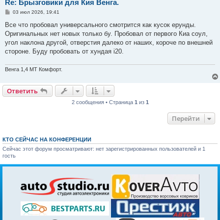
Re: Брызговики для Кия Венга.
С
03 июл 2026, 19:41
о
о
Все что пробовал универсального смотрится как кусок ерунды.
б
Оригинальных нет новых только бу. Пробовал от первого Киа соул,
щ
е
угол наклона другой, отверстия далеко от наших, короче по внешней
н
стороне. Буду пробовать от хундая i20.
и
е
Венга 1,4 МТ Комфорт.
Ответить
2 сообщения • Страница
1
из
1
Перейти
КТО СЕЙЧАС НА КОНФЕРЕНЦИИ
Сейчас этот форум просматривают: нет зарегистрированных пользователей и 1
гость