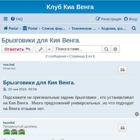
Клуб Киа Венга
FAQ
Регистрация
Вход
П
Portal
Portal
Список форумов
Технические разделы эксплуатации Kia Venga
Ходовая, трансмиссия, подвеска
о
Брызговики для Кия Венга.
и
Поиск
Расширен
Ответить
с
2 сообщения • Страница
1
из
1
к
vox-ind
Новичок
Брызговики для Кия Венга.
С
22 ноя 2024, 00:59
о
о
Подскажите не оригинальные задние брызговики , кто устанавливал
б
на Кия Венга . Много предложений универсальных ,но что подходит
щ
е
на Венга отзывов нет.
н
и
е
harmful
Продвинутый драйвер