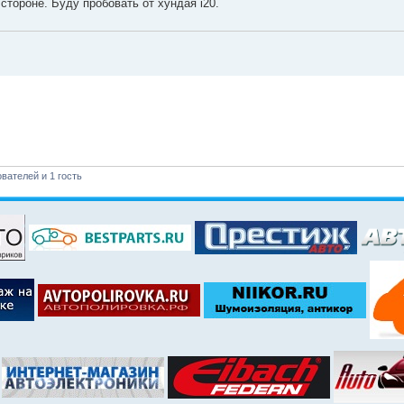
стороне. Буду пробовать от хундая i20.
вателей и 1 гость