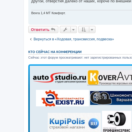
другой, отверстия далеко от наших, короче по внешней 
щ
е
н
и
Венга 1,4 МТ Комфорт.
е
Ответить
Вернуться в «Ходовая, трансмиссия, подвеска»
КТО СЕЙЧАС НА КОНФЕРЕНЦИИ
Сейчас этот форум просматривают: нет зарегистрированных пользо