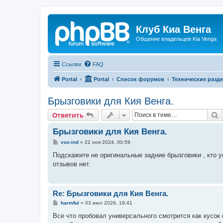
Клуб Киа Венга
Общение владельцев Kia Venga
Ссылки
FAQ
Portal
Portal
Список форумов
Технические разде
Брызговики для Кия Венга.
П
Ответить
Брызговики для Кия Венга.
С
vox-ind
»
22 ноя 2024, 00:59
о
о
Подскажите не оригинальные задние брызговики , кто 
б
отзывов нет.
щ
е
н
и
е
Re: Брызговики для Кия Венга.
С
harmful
»
03 июл 2026, 19:41
о
о
Все что пробовал универсального смотрится как кусок 
б