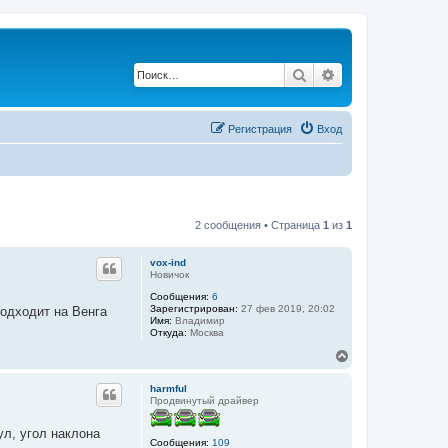
Поиск
Расширенный по
Регистрация
Вход
2 сообщения • Страница
1
из
1
vox-ind
Новичок
Сообщения:
6
Зарегистрирован:
27 фев 2019, 20:02
подходит на Венга
Имя:
Владимир
Откуда:
Москва
В
е
р
harmful
н
Продвинутый драйвер
у
т
ул, угол наклона
ь
Сообщения:
109