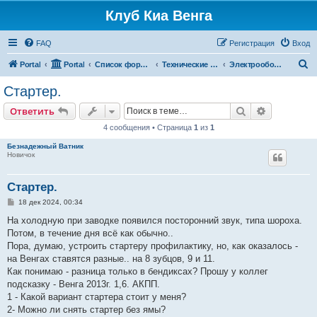
Клуб Киа Венга
FAQ
Регистрация
Вход
П
Portal
Portal
Список форумов
Технические разделы эксплуатации Kia Venga
Электрооборудование, кондиционирование, airbags, ПО
о
Стартер.
и
Поиск
Расширен
Ответить
с
4 сообщения • Страница
1
из
1
к
Безнадежный Ватник
Новичок
Стартер.
С
18 дек 2024, 00:34
о
о
На холодную при заводке появился посторонний звук, типа шороха.
б
Потом, в течение дня всё как обычно..
щ
е
Пора, думаю, устроить стартеру профилактику, но, как оказалось -
н
на Венгах ставятся разные.. на 8 зубцов, 9 и 11.
и
е
Как понимаю - разница только в бендиксах? Прошу у коллег
подсказку - Венга 2013г. 1,6. АКПП.
1 - Какой вариант стартера стоит у меня?
2- Можно ли снять стартер без ямы?