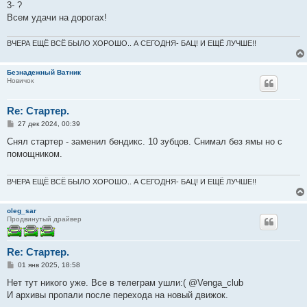
3- ?
Всем удачи на дорогах!
ВЧЕРА ЕЩЁ ВСЁ БЫЛО ХОРОШО.. А СЕГОДНЯ- БАЦ! И ЕЩЁ ЛУЧШЕ!!
Безнадежный Ватник
Новичок
Re: Стартер.
С
27 дек 2024, 00:39
о
о
Снял стартер - заменил бендикс. 10 зубцов. Снимал без ямы но с
б
помощником.
щ
е
н
и
ВЧЕРА ЕЩЁ ВСЁ БЫЛО ХОРОШО.. А СЕГОДНЯ- БАЦ! И ЕЩЁ ЛУЧШЕ!!
е
oleg_sar
Продвинутый драйвер
Re: Стартер.
С
01 янв 2025, 18:58
о
о
Нет тут никого уже. Все в телеграм ушли:( @Venga_club
б
И архивы пропали после перехода на новый движок.
щ
е