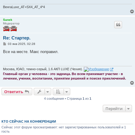
н
и
ВенгаLuxe_AT+SX4_AT_4*4
е
Sanek
Модератор
Re: Стартер.
С
03 янв 2025, 02:28
о
о
Все на месте. Макс поправил.
б
щ
е
н
и
Москва, ЮАО, темно-серый, 1.6 АКП LUXE (Чехия).
е
Главный орган у человека - это задница. Во всем принимает участие - в
лечении, учении, воспитании, принятии решений и поиске приключений.
Ответить
4 сообщения • Страница
1
из
1
Перейти
КТО СЕЙЧАС НА КОНФЕРЕНЦИИ
Сейчас этот форум просматривают: нет зарегистрированных пользователей и 1
гость