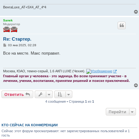
н
и
ВенгаLuxe_AT+SX4_AT_4*4
е
Sanek
Модератор
Re: Стартер.
С
03 янв 2025, 02:28
о
о
Все на месте. Макс поправил.
б
щ
е
н
и
Москва, ЮАО, темно-серый, 1.6 АКП LUXE (Чехия).
е
Главный орган у человека - это задница. Во всем принимает участие - в
лечении, учении, воспитании, принятии решений и поиске приключений.
Ответить
4 сообщения • Страница
1
из
1
Перейти
КТО СЕЙЧАС НА КОНФЕРЕНЦИИ
Сейчас этот форум просматривают: нет зарегистрированных пользователей и 1
гость