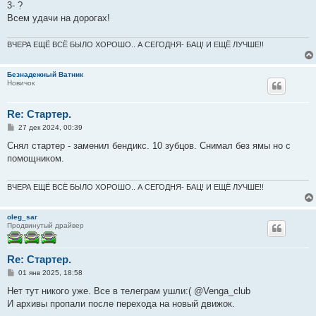
3- ?
Всем удачи на дорогах!
ВЧЕРА ЕЩЁ ВСЁ БЫЛО ХОРОШО.. А СЕГОДНЯ- БАЦ! И ЕЩЁ ЛУЧШЕ!!
Безнадежный Ватник
Новичок
Re: Стартер.
С
27 дек 2024, 00:39
о
о
Снял стартер - заменил бендикс. 10 зубцов. Снимал без ямы но с
б
помощником.
щ
е
н
и
ВЧЕРА ЕЩЁ ВСЁ БЫЛО ХОРОШО.. А СЕГОДНЯ- БАЦ! И ЕЩЁ ЛУЧШЕ!!
е
oleg_sar
Продвинутый драйвер
Re: Стартер.
С
01 янв 2025, 18:58
о
о
Нет тут никого уже. Все в телеграм ушли:( @Venga_club
б
И архивы пропали после перехода на новый движок.
щ
е