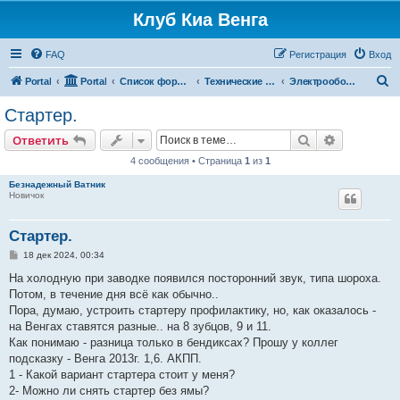
Клуб Киа Венга
FAQ
Регистрация
Вход
П
Portal
Portal
Список форумов
Технические разделы эксплуатации Kia Venga
Электрооборудование, кондиционирование, airbags, ПО
о
Стартер.
и
Поиск
Расширен
Ответить
с
4 сообщения • Страница
1
из
1
к
Безнадежный Ватник
Новичок
Стартер.
С
18 дек 2024, 00:34
о
о
На холодную при заводке появился посторонний звук, типа шороха.
б
Потом, в течение дня всё как обычно..
щ
е
Пора, думаю, устроить стартеру профилактику, но, как оказалось -
н
на Венгах ставятся разные.. на 8 зубцов, 9 и 11.
и
е
Как понимаю - разница только в бендиксах? Прошу у коллег
подсказку - Венга 2013г. 1,6. АКПП.
1 - Какой вариант стартера стоит у меня?
2- Можно ли снять стартер без ямы?