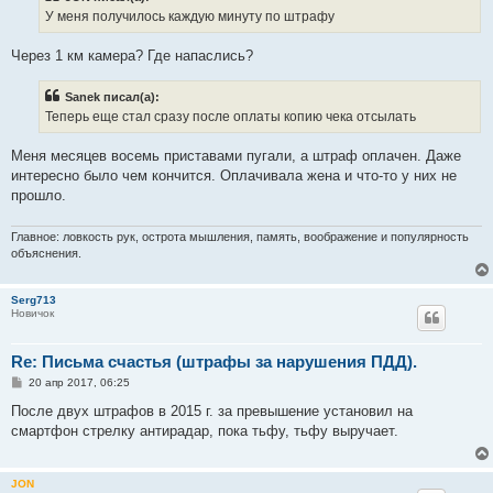
е
У меня получилось каждую минуту по штрафу
н
и
е
Через 1 км камера? Где напаслись?
Sanek писал(а):
Теперь еще стал сразу после оплаты копию чека отсылать
Меня месяцев восемь приставами пугали, а штраф оплачен. Даже
интересно было чем кончится. Оплачивала жена и что-то у них не
прошло.
Главное: ловкость рук, острота мышления, память, воображение и популярность
объяснения.
Serg713
Новичок
Re: Письма счастья (штрафы за нарушения ПДД).
С
20 апр 2017, 06:25
о
о
После двух штрафов в 2015 г. за превышение установил на
б
смартфон стрелку антирадар, пока тьфу, тьфу выручает.
щ
е
н
и
JON
е