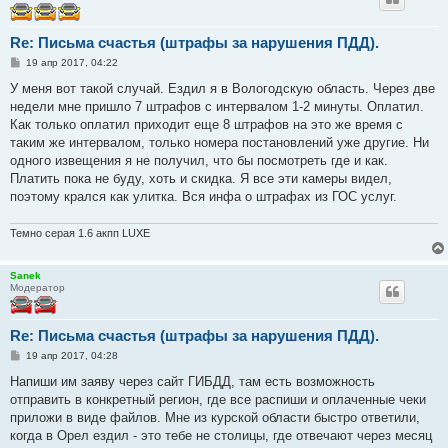
Re: Письма счастья (штрафы за нарушения ПДД).
С
19 апр 2017, 04:22
о
о
У меня вот такой случай. Ездил я в Вологодскую область. Через две
б
недели мне пришло 7 штрафов с интервалом 1-2 минуты. Оплатил.
щ
е
Как только оплатил приходит еще 8 штрафов на это же время с
н
таким же интервалом, только номера постановлений уже другие. Ни
и
е
одного извещения я не получил, что бы посмотреть где и как.
Платить пока не буду, хоть и скидка. Я все эти камеры видел,
поэтому крался как улитка. Вся инфа о штрафах из ГОС услуг.
Темно серая 1.6 акпп LUXE
Sanek
Модератор
Re: Письма счастья (штрафы за нарушения ПДД).
С
19 апр 2017, 04:28
о
о
Напиши им заяву через сайт ГИБДД, там есть возможность
б
отправить в конкретный регион, где все распиши и оплаченные чеки
щ
е
приложи в виде файлов. Мне из курской области быстро ответили,
н
когда в Орел ездил - это тебе не столицы, где отвечают через месяц
и