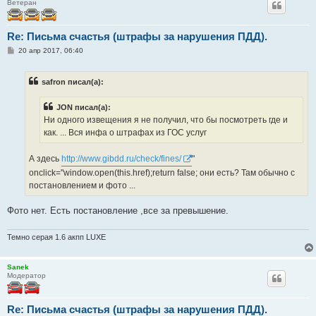
Ветеран
Re: Письма счастья (штрафы за нарушения ПДД).
С
20 апр 2017, 06:40
о
о
б
safron писал(а):
щ
е
н
JON писал(а):
и
е
Ни одного извещения я не получил, что бы посмотреть где и
как. ... Вся инфа о штрафах из ГОС услуг
А здесь
http://www.gibdd.ru/check/fines/
"
onclick="window.open(this.href);return false; они есть? Там обычно с
постановлением и фото ...
Фото нет. Есть постановление ,все за превышение.
Темно серая 1.6 акпп LUXE
Sanek
Модератор
Re: Письма счастья (штрафы за нарушения ПДД).