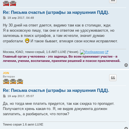
Re: Письма счастья (штрафы за нарушения ПДД).
С
19 апр 2017, 04:48
о
о
Ну 30 дней на ответ дается, видимо там как в столицах, жди.
б
Я в московскую пишу, так они и ответом не удосуживаются, но
щ
е
залезешь в поиск штрафов, а там исчезли, значит думаю
н
отработали.
И такое бывает, втихаря свои косяки исправляют.
и
е
Москва, ЮАО, темно-серый, 1.6 АКП LUXE (Чехия).
Главный орган у человека - это задница. Во всем принимает участие - в
лечении, учении, воспитании, принятии решений и поиске приключений.
JON
Ветеран
Re: Письма счастья (штрафы за нарушения ПДД).
С
19 апр 2017, 05:07
о
о
Да, но тогда мне платить придется, так как скидка то пропадет.
б
Получается хрень какая-то. Я, не видев документа должен
щ
е
заплатить, а разбираться, что потом?
н
и
е
Темно серая 1.6 акпп LUXE