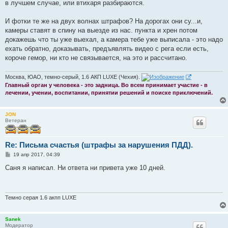
е
в лучшем случае, или втихаря разбираются.
И фотки те же на двух волнах штрафов? На дорогах они су...и,
камеры ставят в спину на выезде из нас. пункта и хрен потом
докажешь что ты уже выехал, а камера тебе уже выписала - это надо
ехать обратно, доказывать, предъявлять видео с рега если есть,
короче гемор, ни кто не связывается, на это и рассчитано.
Москва, ЮАО, темно-серый, 1.6 АКП LUXE (Чехия).
Главный орган у человека - это задница. Во всем принимает участие - в
лечении, учении, воспитании, принятии решений и поиске приключений.
JON
Ветеран
Re: Письма счастья (штрафы за нарушения ПДД).
С
19 апр 2017, 04:39
о
о
Саня я написал. Ни ответа ни привета уже 10 дней.
б
щ
е
н
и
Темно серая 1.6 акпп LUXE
е
Sanek
Модератор