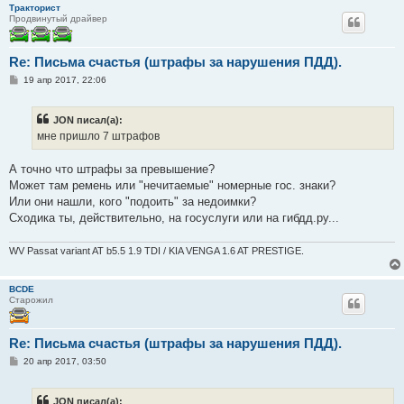
Тракторист
Продвинутый драйвер
Re: Письма счастья (штрафы за нарушения ПДД).
С
19 апр 2017, 22:06
о
о
б
JON писал(а):
щ
е
мне пришло 7 штрафов
н
и
е
А точно что штрафы за превышение?
Может там ремень или "нечитаемые" номерные гос. знаки?
Или они нашли, кого "подоить" за недоимки?
Сходика ты, действительно, на госуслуги или на гибдд.ру...
WV Passat variant AT b5.5 1.9 TDI / KIA VENGA 1.6 AT PRESTIGE.
BCDE
Старожил
Re: Письма счастья (штрафы за нарушения ПДД).
С
20 апр 2017, 03:50
о
о
б
JON писал(а):
щ