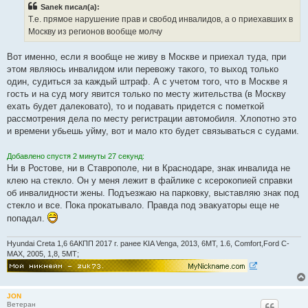
е
Sanek писал(а):
Т.е. прямое нарушение прав и свобод инвалидов, а о приехавших в
Москву из регионов вообще молчу
Вот именно, если я вообще не живу в Москве и приехал туда, при
этом являюсь инвалидом или перевожу такого, то выход только
один, судиться за каждый штраф. А с учетом того, что в Москве я
гость и на суд могу явится только по месту жительства (в Москву
ехать будет далековато), то и подавать придется с пометкой
рассмотрения дела по месту регистрации автомобиля. Хлопотно это
и времени убьешь уйму, вот и мало кто будет связываться с судами.
Добавлено спустя 2 минуты 27 секунд:
Ни в Ростове, ни в Ставрополе, ни в Краснодаре, знак инвалида не
клею на стекло. Он у меня лежит в файлике с ксерокопией справки
об инвалидности жены. Подъезжаю на парковку, выставляю знак под
стекло и все. Пока прокатывало. Правда под эвакуаторы еще не
попадал.
Hyundai Creta 1,6 6АКПП 2017 г. ранее KIA Venga, 2013, 6МТ, 1.6, Comfort,Ford C-
MAX, 2005, 1,8, 5МТ;
JON
Ветеран