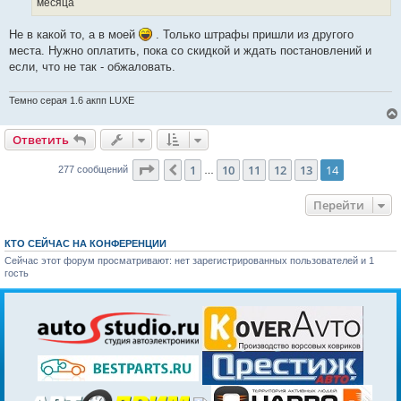
месяца
и
е
Не в какой то, а в моей
. Только штрафы пришли из другого
места. Нужно оплатить, пока со скидкой и ждать постановлений и
если, что не так - обжаловать.
Темно серая 1.6 акпп LUXE
Ответить
Страница
14
из
14
1
10
11
12
13
14
Пред.
277 сообщений
…
Перейти
КТО СЕЙЧАС НА КОНФЕРЕНЦИИ
Сейчас этот форум просматривают: нет зарегистрированных пользователей и 1
гость