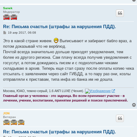
Sanek
Модератор
Re: Письма счастья (штрафы за нарушения ПДД).
С
19 апр 2017, 06:08
о
о
Это в какой стране живем.
Выписывают и забирают бабло враз, а
б
потом доказывай что не верблюд.
щ
е
Почтой всегда значительно дольше приходят уведомления, тем
н
более из другого региона. Сам плачу всегда получив уведомления с
и
е
госуслуг, а потом дожидаюсь писем и с подколотыми чеками
складываю в архив. Теперь еще стал сразу после оплаты копию чека
отсылать с заявлением через сайт ГИБДД, а то пару раз они, козлы
отправляли к приставам, типа инфа из банка им не дошла.
Москва, ЮАО, темно-серый, 1.6 АКП LUXE (Чехия).
Главный орган у человека - это задница. Во всем принимает участие - в
лечении, учении, воспитании, принятии решений и поиске приключений.
JON
Ветеран
Re: Письма счастья (штрафы за нарушения ПДД).