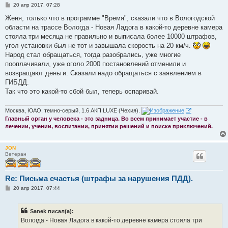
С
20 апр 2017, 07:28
о
о
Женя, только что в программе "Время", сказали что в Вологодской
б
области на трассе Вологда - Новая Ладога в какой-то деревне камера
щ
е
стояла три месяца не правильно и выписала более 10000 штрафов,
н
угол установки был не тот и завышала скорость на 20 км/ч.
и
е
Народ стал обращаться, тогда разобрались, уже многие
пооплачивали, уже оголо 2000 постановлений отменили и
возвращают деньги. Сказали надо обращаться с заявлением в
ГИБДД.
Так что это какой-то сбой был, теперь оспаривай.
Москва, ЮАО, темно-серый, 1.6 АКП LUXE (Чехия).
Главный орган у человека - это задница. Во всем принимает участие - в
лечении, учении, воспитании, принятии решений и поиске приключений.
JON
Ветеран
Re: Письма счастья (штрафы за нарушения ПДД).
С
20 апр 2017, 07:44
о
о
б
Sanek писал(а):
щ
е
Вологда - Новая Ладога в какой-то деревне камера стояла три
н