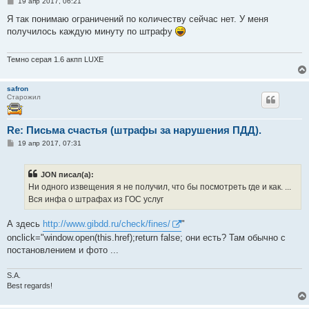
С
19 апр 2017, 06:21
о
о
Я так понимаю ограничений по количеству сейчас нет. У меня
б
получилось каждую минуту по штрафу
щ
е
н
и
Темно серая 1.6 акпп LUXE
е
safron
Старожил
Re: Письма счастья (штрафы за нарушения ПДД).
С
19 апр 2017, 07:31
о
о
б
JON писал(а):
щ
е
Ни одного извещения я не получил, что бы посмотреть где и как. ...
н
Вся инфа о штрафах из ГОС услуг
и
е
А здесь
http://www.gibdd.ru/check/fines/
"
onclick="window.open(this.href);return false; они есть? Там обычно с
постановлением и фото ...
S.A.
Best regards!