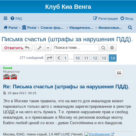
Клуб Киа Венга
FAQ
Регистрация
Вход
П
Portal
Portal
Список форумов
Юридические вопросы
Финансовые вопросы
о
Письма счастья (штрафы за нарушения ПДД).
и
Поиск
Расширен
Ответить
с
к
Страница
14
из
14
1
10
11
12
13
14
Пред.
277 сообщений
…
Sanek
Модератор
Re: Письма счастья (штрафы за нарушения ПДД).
С
20 фев 2017, 00:25
о
о
Это в Москве такие правила, что на место для инвалидов может
б
парковаться только авто с инвалидом зарегистрированное в реестре
щ
е
ЦОДД и на него есть бумага. Т.е. прямое нарушение прав и свобод
н
инвалидов, а о приехавших в Москву из регионов вообще молчу.
и
е
Бабло любой ценой со всех - девиз Скотобянина и его бандосов.
Москва, ЮАО, темно-серый, 1.6 АКП LUXE (Чехия).