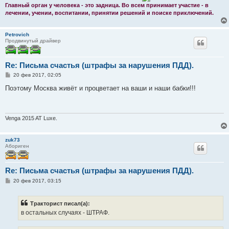
Главный орган у человека - это задница. Во всем принимает участие - в
лечении, учении, воспитании, принятии решений и поиске приключений.
Petrovich
Продвинутый драйвер
Re: Письма счастья (штрафы за нарушения ПДД).
С
20 фев 2017, 02:05
о
о
Поэтому Москва живёт и процветает на ваши и наши бабки!!!
б
щ
е
н
и
Venga 2015 AT Luxe.
е
zuk73
Абориген
Re: Письма счастья (штрафы за нарушения ПДД).
С
20 фев 2017, 03:15
о
о
б
Тракторист писал(а):
щ
е
в остальных случаях - ШТРАФ.
н
и