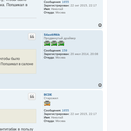
ь
Сообщения:
1655
ака. Попшикал в
с
Зарегистрирован:
22 окт 2015, 22:17
я
Имя:
Николай
Откуда:
Москва
к
н
а
В
ч
е
а
р
л
S4astliff4ik
н
у
Продвинутый драйвер
у
т
ь
Сообщения:
159
с
Зарегистрирован:
20 июл 2014, 20:08
я
Откуда:
Москва
 чтобы было
к
. Попшикал в салоне
н
а
ч
а
л
В
у
е
р
BCDE
н
Старожил
у
т
ь
Сообщения:
1655
с
Зарегистрирован:
22 окт 2015, 22:17
я
Имя:
Николай
Откуда:
Москва
к
н
 антитабак в пользу
а