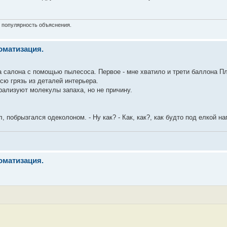
и популярность объяснения.
оматизация.
 салона с помощью пылесоса. Первое - мне хватило и трети баллона Пл
сю грязь из деталей интерьера.
трализуют молекулы запаха, но не причину.
 побрызгался одеколоном. - Ну как? - Как, как?, как будто под елкой на
оматизация.