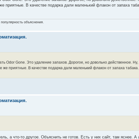
 же приятные. В качестве подарка дали маленький флакон от запаха таб
и популярность объяснения.
оматизация.
ь Odor Gone. Это удаление запахов. Дорогое, но довольно действенное. Ну,
ие же приятные. В качестве подарка дали маленький флакон от запаха табака
оматизация.
ль, а что-то другое. Объяснить не готов. Есть у них сайт, там яснее. А