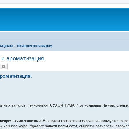
разделы
Поможем всем миром
 и ароматизация.
оиск
Расширенный поиск
ароматизация.
иятных запахов. Технология "СУХОЙ ТУМАН" от компании Harvard Chemic
с неприятными запахами. В каждом конкретном случае используется опр
ах черного кофе. Удаляет запахи влажности, сырости, затхлости, старчес