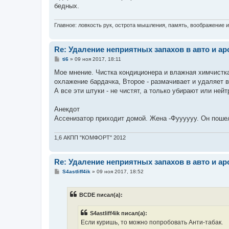
бедных.
Главное: ловкость рук, острота мышления, память, воображение 
Re: Удаление неприятных запахов в авто и ар
С
ti6
»
09 ноя 2017, 18:11
о
о
Мое мнение. Чистка кондиционера и влажная химчистка
б
охлажение бардачка, Второе - размачивает и удаляет в
щ
е
А все эти штуки - не чистят, а только убирают или ней
н
и
е
Анекдот
Ассенизатор приходит домой. Жена -Фуууууу. Он пошел,
1,6 АКПП "КОМФОРТ" 2012
Re: Удаление неприятных запахов в авто и ар
С
S4astliff4ik
»
09 ноя 2017, 18:52
о
о
б
BCDE писал(а):
щ
е
н
S4astliff4ik писал(а):
и
е
Если куришь, то можно попробовать Анти-табак.