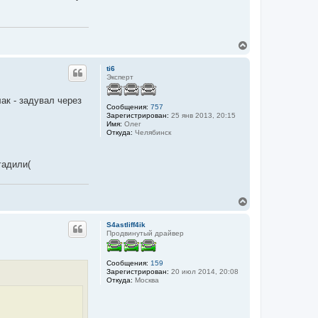
ч
а
л
у
В
е
р
ti6
н
Эксперт
у
т
ак - задувал через
ь
Сообщения:
757
с
Зарегистрирован:
25 янв 2013, 20:15
я
Имя:
Олег
Откуда:
Челябинск
к
н
а
ч
гадили(
а
л
у
В
е
р
S4astliff4ik
н
Продвинутый драйвер
у
т
ь
Сообщения:
159
с
Зарегистрирован:
20 июл 2014, 20:08
я
Откуда:
Москва
к
н
а