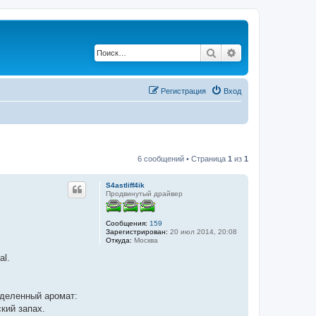
Поиск
Расширенный по
Регистрация
Вход
6 сообщений • Страница
1
из
1
S4astliff4ik
Продвинутый драйвер
Сообщения:
159
Зарегистрирован:
20 июл 2014, 20:08
Откуда:
Москва
al.
еделенный аромат:
кий запах.