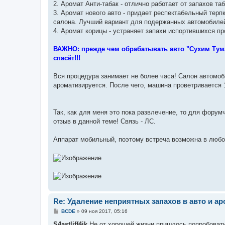
2. Аромат Анти-табак - отлично работает от запахов та
3. Аромат нового авто - придает респектабельный тер
салона. Лучший вариант для подержанных автомобиле
4. Аромат корицы - устраняет запахи испортившихся пр
ВАЖНО: прежде чем обрабатывать авто "Сухим Туман
спасёт!!!
Вся процедура занимает не более часа! Салон автомоб
ароматизируется. После чего, машина проветривается 
Так, как для меня это пока развлечение, то для фору
отзыв в данной теме! Связь - ЛС.
Аппарат мобильный, поэтому встреча возможна в любо
Re: Удаление неприятных запахов в авто и ар
С
BCDE
»
09 ноя 2017, 05:16
о
о
S4astliff4ik
Не от хорошей жизни пришлось попробовать 