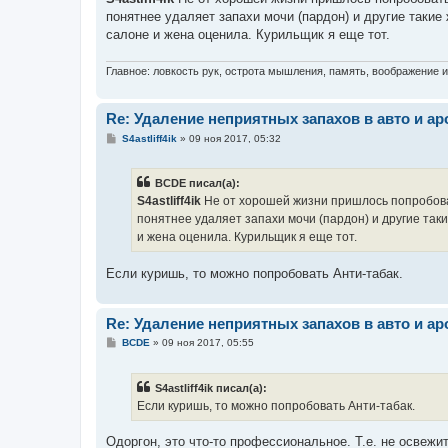
б
понятнее удаляет запахи мочи (пардон) и другие такие
щ
е
салоне и жена оценила. Курильщик я еще тот.
н
и
е
Главное: ловкость рук, острота мышления, память, воображение 
Re: Удаление неприятных запахов в авто и ар
С
S4astliff4ik
»
09 ноя 2017, 05:32
о
о
б
BCDE писал(а):
щ
е
S4astliff4ik
Не от хорошей жизни пришлось попробоват
н
понятнее удаляет запахи мочи (пардон) и другие так
и
е
и жена оценила. Курильщик я еще тот.
Если куришь, то можно попробовать Анти-табак.
Re: Удаление неприятных запахов в авто и ар
С
BCDE
»
09 ноя 2017, 05:55
о
о
б
S4astliff4ik писал(а):
щ
е
Если куришь, то можно попробовать Анти-табак.
н
и
е
Одоргон, это что-то профессиональное. Т.е. не освежите