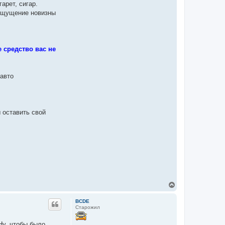
арет, сигар.
 ощущение новизны
 средство вас не
 авто
 оставить свой
В
е
р
BCDE
н
Старожил
у
т
Ну, чтобы было