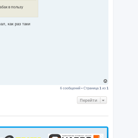
ч
а
абак в пользу
л
у
ал, как раз таки
В
е
6 сообщений • Страница
1
из
1
р
н
у
Перейти
т
ь
с
я
к
н
а
ч
а