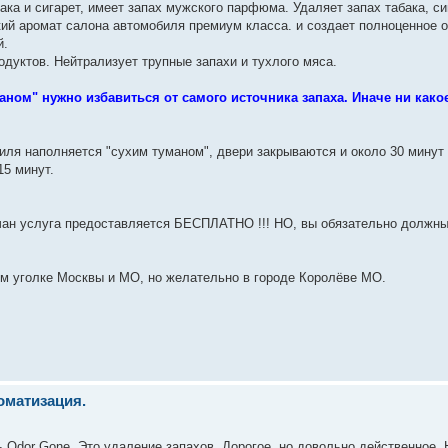
бака и сигарет, имеет запах мужского парфюма. Удаляет запах табака, сиг
пкий аромат салона автомобиля премиум класса. и создает полноценное
й.
одуктов. Нейтрализует трупные запахи и тухлого мяса.
ом" нужно избавиться от самого источника запаха. Иначе ни какое
иля наполняется "сухим туманом", двери закрываются и около 30 минут
15 минут.
мчан услуга предоставляется БЕСПЛАТНО !!! НО, вы обязательно должны
м уголке Москвы и МО, но желательно в городе Королёве МО.
оматизация.
Odor Gone. Это удаление запахов. Дорогое, но довольно действенное. 