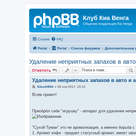
Клуб Киа Венга
Общение владельцев Kia Venga
Ссылки
FAQ
Portal
Portal
Список форумов
Дополнительные 
Удаление неприятных запахов в авто
П
Ответить
Удаление неприятных запахов в авто и 
С
S4astliff4ik
»
08 ноя 2017, 23:13
о
о
Всем привет!
б
щ
е
н
Приобрёл себе "игрушку" - аппарат для удаления непр
и
е
"Сухой Туман" это не ароматизация, а именно борьба 
1. Аромат кофе - придает статусный аромат, имеет зап