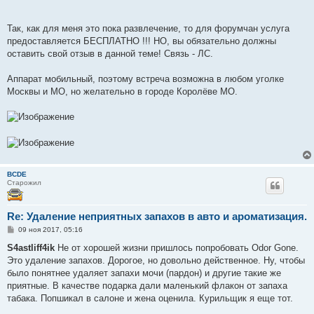
Так, как для меня это пока развлечение, то для форумчан услуга
предоставляется БЕСПЛАТНО !!! НО, вы обязательно должны
оставить свой отзыв в данной теме! Связь - ЛС.
Аппарат мобильный, поэтому встреча возможна в любом уголке
Москвы и МО, но желательно в городе Королёве МО.
BCDE
Старожил
Re: Удаление неприятных запахов в авто и ароматизация.
С
09 ноя 2017, 05:16
о
о
S4astliff4ik
Не от хорошей жизни пришлось попробовать Odor Gone.
б
Это удаление запахов. Дорогое, но довольно действенное. Ну, чтобы
щ
е
было понятнее удаляет запахи мочи (пардон) и другие такие же
н
приятные. В качестве подарка дали маленький флакон от запаха
и
е
табака. Попшикал в салоне и жена оценила. Курильщик я еще тот.