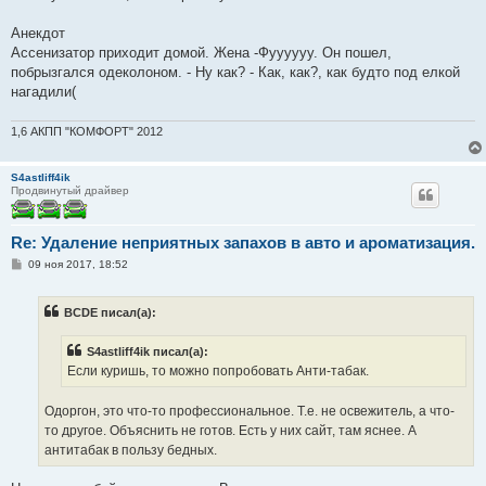
Анекдот
Ассенизатор приходит домой. Жена -Фуууууу. Он пошел,
побрызгался одеколоном. - Ну как? - Как, как?, как будто под елкой
нагадили(
1,6 АКПП "КОМФОРТ" 2012
S4astliff4ik
Продвинутый драйвер
Re: Удаление неприятных запахов в авто и ароматизация.
С
09 ноя 2017, 18:52
о
о
б
BCDE писал(а):
щ
е
н
S4astliff4ik писал(а):
и
е
Если куришь, то можно попробовать Анти-табак.
Одоргон, это что-то профессиональное. Т.е. не освежитель, а что-
то другое. Объяснить не готов. Есть у них сайт, там яснее. А
антитабак в пользу бедных.