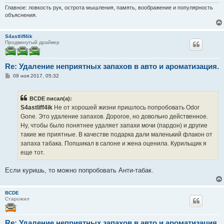
Главное: ловкость рук, острота мышления, память, воображение и популярность
объяснения.
S4astliff4ik
Продвинутый драйвер
Re: Удаление неприятных запахов в авто и ароматизация.
С
09 ноя 2017, 05:32
о
о
б
BCDE писал(а):
щ
е
S4astliff4ik
Не от хорошей жизни пришлось попробовать Odor
н
Gone. Это удаление запахов. Дорогое, но довольно действенное.
и
е
Ну, чтобы было понятнее удаляет запахи мочи (пардон) и другие
такие же приятные. В качестве подарка дали маленький флакон от
запаха табака. Попшикал в салоне и жена оценила. Курильщик я
еще тот.
Если куришь, то можно попробовать Анти-табак.
BCDE
Старожил
Re: Удаление неприятных запахов в авто и ароматизация.