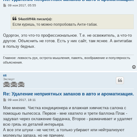
С
09 ноя 2017, 05:55
о
о
б
S4astliff4ik писал(а):
щ
е
Если куришь, то можно попробовать Анти-табак.
н
и
е
Одоргон, это что-то профессиональное. Т.е. не освежитель, а что-то
другое. Объяснить не готов. Есть у них сайт, там яснее. А антитабак
в пользу бедных.
Главное: ловкость рук, острота мышления, память, воображение и популярность
объяснения.
ti6
Эксперт
Re: Удаление неприятных запахов в авто и ароматизация.
С
09 ноя 2017, 18:11
о
о
Мое мнение. Чистка кондиционера и влажная химчистка салона с
б
помощью пылесоса. Первое - мне хватило и трети баллона Плак -
щ
е
задувал через охлажение бардачка, Второе - размачивает и удаляет
н
всю грязь из деталей интерьера.
и
е
А все эти штуки - не чистят, а только убирают или нейтрализуют
молекулы запаха, но не причину.