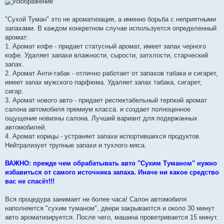
"Сухой Туман" это не ароматизация, а именно борьба с неприятными
запахами. В каждом конкретном случае используется определенный
аромат:
1. Аромат кофе - придает статусный аромат, имеет запах черного
кофе. Удаляет запахи влажности, сырости, затхлости, старческий
запах.
2. Аромат Анти-табак - отлично работает от запахов табака и сигарет,
имеет запах мужского парфюма. Удаляет запах табака, сигарет,
сигар.
3. Аромат нового авто - придает респектабельный терпкий аромат
салона автомобиля премиум класса. и создает полноценное
ощущение новизны салона. Лучший вариант для подержанных
автомобилей.
4. Аромат корицы - устраняет запахи испортившихся продуктов.
Нейтрализует трупные запахи и тухлого мяса.
ВАЖНО: прежде чем обрабатывать авто "Сухим Туманом" нужно
избавиться от самого источника запаха. Иначе ни какое средство
вас не спасёт!!!
Вся процедура занимает не более часа! Салон автомобиля
наполняется "сухим туманом", двери закрываются и около 30 минут
авто ароматизируется. После чего, машина проветривается 15 минут.