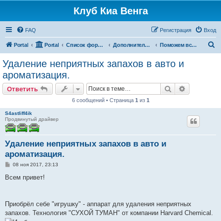
Клуб Киа Венга
FAQ
Регистрация
Вход
П
Portal
Portal
Список форумов
Дополнительные разделы
Поможем всем миром
о
Удаление неприятных запахов в авто и
и
ароматизация.
с
Поиск
Расширен
Ответить
к
6 сообщений • Страница
1
из
1
S4astliff4ik
Продвинутый драйвер
Удаление неприятных запахов в авто и
ароматизация.
С
08 ноя 2017, 23:13
о
о
Всем привет!
б
щ
е
н
Приобрёл себе "игрушку" - аппарат для удаления неприятных
и
е
запахов. Технология "СУХОЙ ТУМАН" от компании Harvard Chemical.