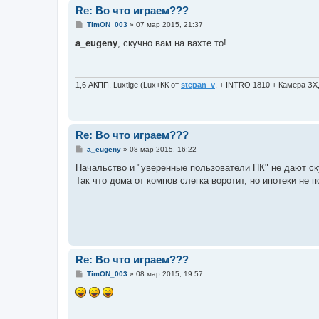
Re: Во что играем???
С
TimON_003
»
07 мар 2015, 21:37
о
о
a_eugeny
, скучно вам на вахте то!
б
щ
е
н
и
1,6 АКПП, Luxtige (Lux+КК от
stepan_v
, + INTRO 1810 + Камера ЗХ
е
Re: Во что играем???
С
a_eugeny
»
08 мар 2015, 16:22
о
о
Начальство и "уверенные пользователи ПК" не дают с
б
Так что дома от компов слегка воротит, но ипотеки не 
щ
е
н
и
е
Re: Во что играем???
С
TimON_003
»
08 мар 2015, 19:57
о
о
б
щ
е