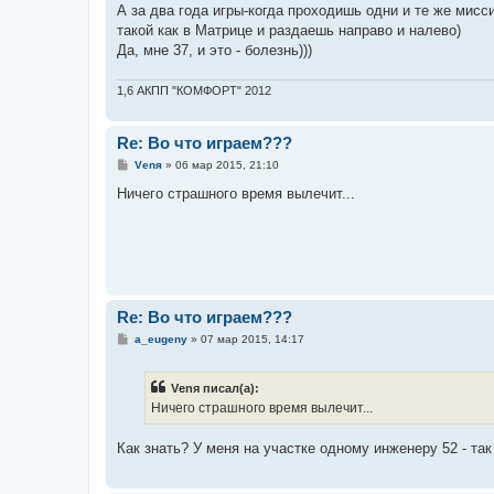
А за два года игры-когда проходишь одни и те же мисс
такой как в Матрице и раздаешь направо и налево)
Да, мне 37, и это - болезнь)))
1,6 АКПП "КОМФОРТ" 2012
Re: Во что играем???
С
Vеnя
»
06 мар 2015, 21:10
о
о
Ничего страшного время вылечит...
б
щ
е
н
и
е
Re: Во что играем???
С
a_eugeny
»
07 мар 2015, 14:17
о
о
б
Vеnя писал(а):
щ
е
Ничего страшного время вылечит...
н
и
е
Как знать? У меня на участке одному инженеру 52 - так