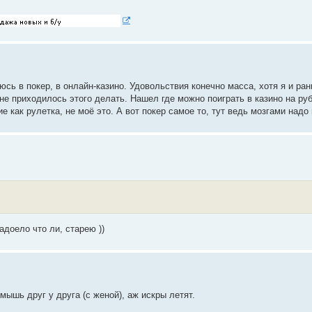
сь в покер, в онлайн-казино. Удовольствия конечно масса, хотя я и ран
не приходилось этого делать. Нашел где можно поиграть в казино на ру
е как рулетка, не моё это. А вот покер самое то, тут ведь мозгами надо
адоело что ли, старею ))
мышь друг у друга (с женой), аж искры летят.