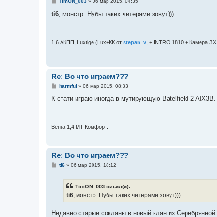
С
TimON_003
»
06 мар 2015, 04:35
о
о
ti6
, монстр. Нубы таких читерами зовут)))
б
щ
е
н
и
1,6 АКПП, Luxtige (Lux+КК от
stepan_v
, + INTRO 1810 + Камера ЗХ
е
Re: Во что играем???
С
harmful
»
06 мар 2015, 08:33
о
о
К стати играю иногда в мутирующую Batelfield 2 AIX3B.
б
щ
е
н
и
Венга 1,4 МТ Комфорт.
е
Re: Во что играем???
С
ti6
»
06 мар 2015, 18:12
о
о
б
TimON_003 писал(а):
щ
е
ti6
, монстр. Нубы таких читерами зовут)))
н
и
е
Недавно старые сокланы в новый клан из Серебрянной л