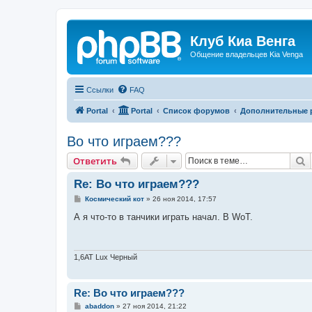
Клуб Киа Венга
Общение владельцев Kia Venga
Ссылки
FAQ
Portal
Portal
Список форумов
Дополнительные 
Во что играем???
П
Ответить
Re: Во что играем???
С
Космический кот
»
26 ноя 2014, 17:57
о
о
А я что-то в танчики играть начал. В WoT.
б
щ
е
н
и
1,6АТ Lux Черный
е
Re: Во что играем???
С
abaddon
»
27 ноя 2014, 21:22