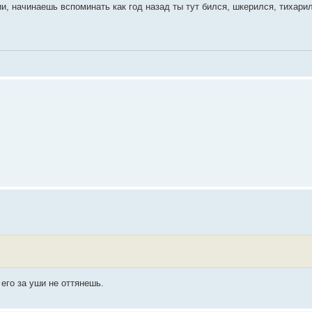
ии, начинаешь вспоминать как год назад ты тут бился, шкерился, тихари
 его за уши не оттянешь.