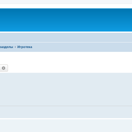
разделы
Игротека
оиск
Расширенный поиск