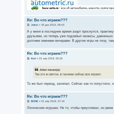
Re: Во что играем???
С
Joker
»
30 дек 2015, 08:03
о
о
А у меня в последнее время азарт проснулся, практикую
б
друзьями, но теперь уже подзабыл нюансы, давненько 
щ
е
долгими зимними вечерами. В другие игры не лезу, таки
н
и
е
Re: Во что играем???
С
Kori
»
01 апр 2018, 00:26
о
о
б
Joker писал(а):
щ
е
Так это ж святое, в танчики сейчас все играют.
н
и
е
То же был период, залипал. Сейчас как-то попустило, н
Re: Во что играем???
С
BCDE
»
01 апр 2018, 07:16
о
о
Логические игрушки. Не то, чтобы преуспевал, но рвем 
б
щ