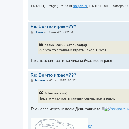
н
и
1,6 АКПП, Luxtige (Lux+КК от
stepan_v
, + INTRO 1810 + Камера ЗХ
е
Re: Во что играем???
С
Joker
»
07 сен 2015, 02:34
о
о
б
Космический кот писал(а):
щ
е
А я что-то в танчики играть начал. В WoT.
н
и
е
Так это ж святое, в танчики сейчас все играют.
Re: Во что играем???
С
belarus
»
07 сен 2015, 05:37
о
о
б
Joker писал(а):
щ
е
Так это ж святое, в танчики сейчас все играют.
н
и
е
Тем более через неделю День танкиста!!!