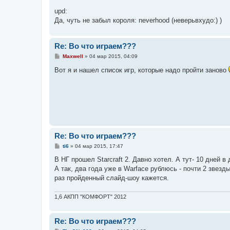
upd:
Да, чуть не забыл короля: neverhood (неверьвхудо:) )
Re: Во что играем???
С
Maxwell
»
04 мар 2015, 04:09
о
о
Вот я и нашел список игр, которые надо пройти заново
б
щ
е
н
и
е
Re: Во что играем???
С
ti6
»
04 мар 2015, 17:47
о
о
В НГ прошел Starcraft 2. Давно хотел. А тут- 10 дней в
б
А так, два года уже в Warface рублюсь - почти 2 звезд
щ
е
раз пройденный слайд-шоу кажется.
н
и
е
1,6 АКПП "КОМФОРТ" 2012
Re: Во что играем???