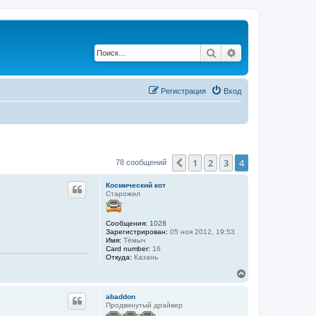
Поиск
Расширенный по
Регистрация
Вход
1
2
3
4
Пред.
78 сообщений
Космический кот
Старожил
Сообщения:
1028
Зарегистрирован:
05 ноя 2012, 19:53
Имя:
Тёмыч
Card number:
16
Откуда:
Казань
В
е
р
abaddon
н
Продвинутый драйвер
у