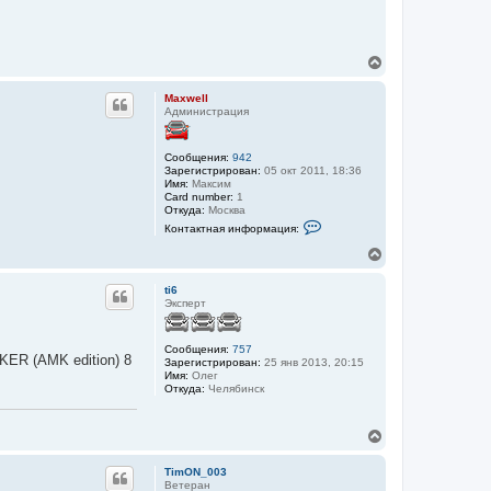
В
е
р
Maxwell
н
Администрация
у
т
ь
Сообщения:
942
с
Зарегистрирован:
05 окт 2011, 18:36
я
Имя:
Максим
Card number:
1
к
Откуда:
Москва
н
К
Контактная информация:
а
о
ч
н
В
а
т
е
а
л
р
к
ti6
у
н
т
Эксперт
у
н
а
т
я
ь
Сообщения:
757
и
KER (AMK edition) 8
с
Зарегистрирован:
25 янв 2013, 20:15
н
я
Имя:
Олег
ф
Откуда:
Челябинск
к
о
н
р
м
а
а
В
ч
ц
е
а
и
р
л
я
TimON_003
н
у
п
Ветеран