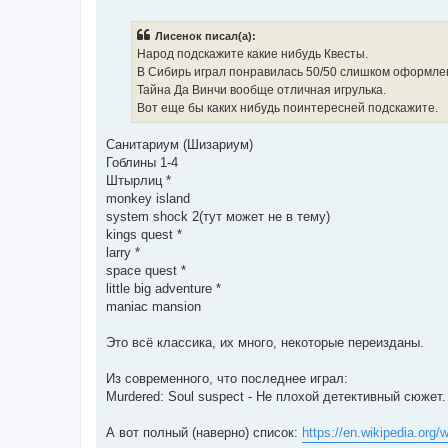
о
о
б
Лисенок писал(а):
щ
е
Народ подскажите какие нибудь Квесты.
н
В Сибирь играл понравилась 50/50 слишком оформлен
и
е
Тайна Да Винчи вообще отличная игрулька.
Вот еще бы каких нибудь поинтересней подскажите.
Санитариум (Шизариум)
Гоблины 1-4
Штырлиц *
monkey island
system shock 2(тут может не в тему)
kings quest *
larry *
space quest *
little big adventure *
maniac mansion
Это всё классика, их много, некоторые переизданы.
Из современного, что последнее играл:
Murdered: Soul suspect - Не плохой детективный сюжет.
А вот полный (наверно) список:
https://en.wikipedia.org/