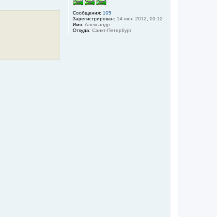
т
ь
Сообщения:
105
с
Зарегистрирован:
14 июн 2012, 00:12
я
Имя:
Александр
Откуда:
Санкт-Петербург
к
н
а
ч
а
л
у