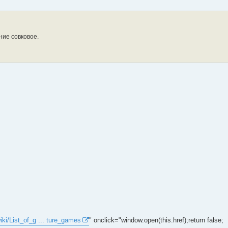
ие совковое.
wiki/List_of_g ... ture_games
" onclick="window.open(this.href);return false;