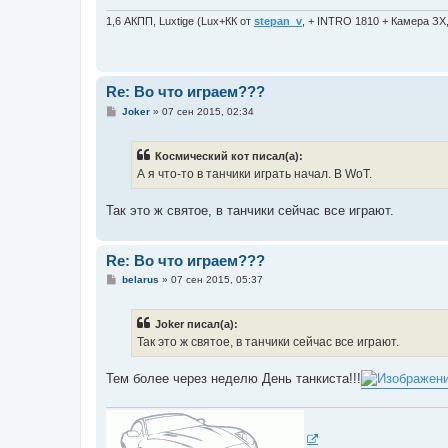
н
и
1,6 АКПП, Luxtige (Lux+КК от
stepan_v
, + INTRO 1810 + Камера ЗХ
е
Re: Во что играем???
С
Joker
»
07 сен 2015, 02:34
о
о
б
Космический кот писал(а):
щ
е
А я что-то в танчики играть начал. В WoT.
н
и
е
Так это ж святое, в танчики сейчас все играют.
Re: Во что играем???
С
belarus
»
07 сен 2015, 05:37
о
о
б
Joker писал(а):
щ
е
Так это ж святое, в танчики сейчас все играют.
н
и
е
Тем более через неделю День танкиста!!!