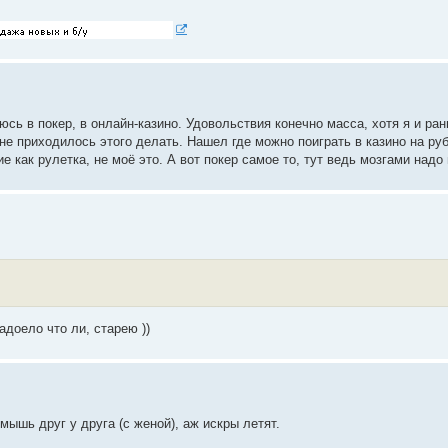
сь в покер, в онлайн-казино. Удовольствия конечно масса, хотя я и ран
не приходилось этого делать. Нашел где можно поиграть в казино на ру
е как рулетка, не моё это. А вот покер самое то, тут ведь мозгами надо
адоело что ли, старею ))
мышь друг у друга (с женой), аж искры летят.