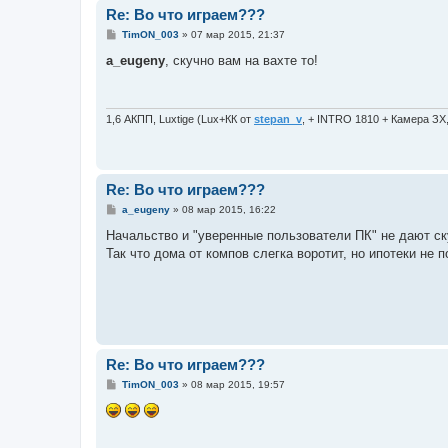
Re: Во что играем???
С
TimON_003
»
07 мар 2015, 21:37
о
о
a_eugeny
, скучно вам на вахте то!
б
щ
е
н
и
1,6 АКПП, Luxtige (Lux+КК от
stepan_v
, + INTRO 1810 + Камера ЗХ
е
Re: Во что играем???
С
a_eugeny
»
08 мар 2015, 16:22
о
о
Начальство и "уверенные пользователи ПК" не дают с
б
Так что дома от компов слегка воротит, но ипотеки не 
щ
е
н
и
е
Re: Во что играем???
С
TimON_003
»
08 мар 2015, 19:57
о
о
б
щ
е