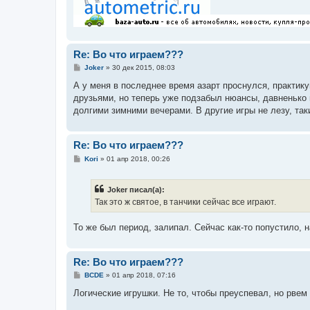
Re: Во что играем???
С
Joker
»
30 дек 2015, 08:03
о
о
А у меня в последнее время азарт проснулся, практикую
б
друзьями, но теперь уже подзабыл нюансы, давненько 
щ
е
долгими зимними вечерами. В другие игры не лезу, таки
н
и
е
Re: Во что играем???
С
Kori
»
01 апр 2018, 00:26
о
о
б
Joker писал(а):
щ
е
Так это ж святое, в танчики сейчас все играют.
н
и
е
То же был период, залипал. Сейчас как-то попустило, н
Re: Во что играем???
С
BCDE
»
01 апр 2018, 07:16
о
о
Логические игрушки. Не то, чтобы преуспевал, но рвем 
б
щ