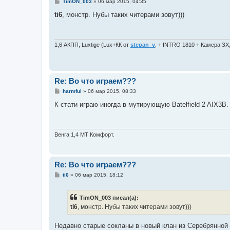
С
TimON_003
»
06 мар 2015, 04:35
о
о
ti6
, монстр. Нубы таких читерами зовут)))
б
щ
е
н
и
1,6 АКПП, Luxtige (Lux+КК от
stepan_v
, + INTRO 1810 + Камера ЗХ
е
Re: Во что играем???
С
harmful
»
06 мар 2015, 08:33
о
о
К стати играю иногда в мутирующую Batelfield 2 AIX3B.
б
щ
е
н
и
Венга 1,4 МТ Комфорт.
е
Re: Во что играем???
С
ti6
»
06 мар 2015, 18:12
о
о
б
TimON_003 писал(а):
щ
е
ti6
, монстр. Нубы таких читерами зовут)))
н
и
е
Недавно старые сокланы в новый клан из Серебрянной л