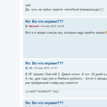
upd:
Да, чуть не забыл короля: neverhood (неверьвхудо:) )
Re: Во что играем???
С
Maxwell
»
04 мар 2015, 04:09
о
о
Вот я и нашел список игр, которые надо пройти заново
б
щ
е
н
и
е
Re: Во что играем???
С
ti6
»
04 мар 2015, 17:47
о
о
В НГ прошел Starcraft 2. Давно хотел. А тут- 10 дней в
б
А так, два года уже в Warface рублюсь - почти 2 звезд
щ
е
раз пройденный слайд-шоу кажется.
н
и
е
1,6 АКПП "КОМФОРТ" 2012
Re: Во что играем???