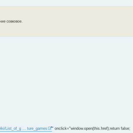
ие совковое.
wiki/List_of_g ... ture_games
" onclick="window.open(this.href);return false;