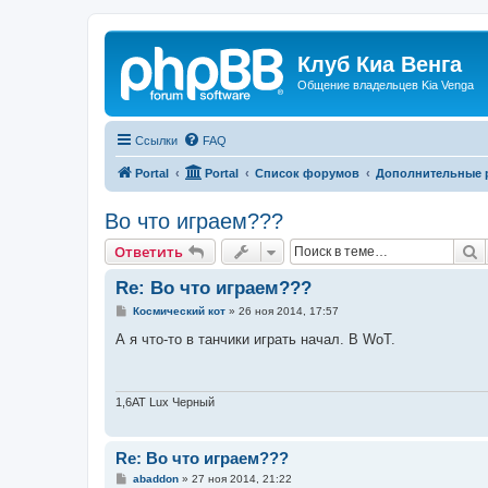
Клуб Киа Венга
Общение владельцев Kia Venga
Ссылки
FAQ
Portal
Portal
Список форумов
Дополнительные 
Во что играем???
П
Ответить
Re: Во что играем???
С
Космический кот
»
26 ноя 2014, 17:57
о
о
А я что-то в танчики играть начал. В WoT.
б
щ
е
н
и
1,6АТ Lux Черный
е
Re: Во что играем???
С
abaddon
»
27 ноя 2014, 21:22