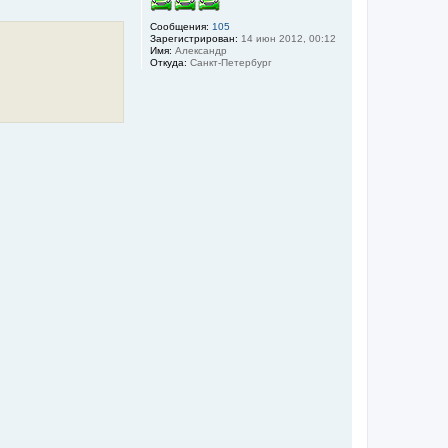
т
ь
Сообщения:
105
с
Зарегистрирован:
14 июн 2012, 00:12
я
Имя:
Александр
Откуда:
Санкт-Петербург
к
н
а
ч
а
л
у