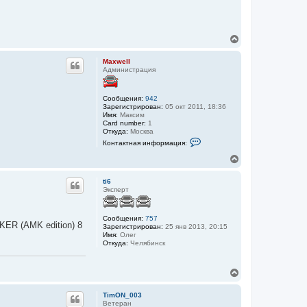
В
е
р
Maxwell
н
Администрация
у
т
ь
Сообщения:
942
с
Зарегистрирован:
05 окт 2011, 18:36
я
Имя:
Максим
Card number:
1
к
Откуда:
Москва
н
К
Контактная информация:
а
о
ч
н
В
а
т
е
а
л
р
к
ti6
у
н
т
Эксперт
у
н
а
т
я
ь
Сообщения:
757
и
KER (AMK edition) 8
с
Зарегистрирован:
25 янв 2013, 20:15
н
я
Имя:
Олег
ф
Откуда:
Челябинск
к
о
н
р
м
а
а
В
ч
ц
е
а
и
р
л
я
TimON_003
н
у
п
Ветеран