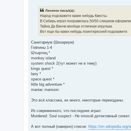
о
о
б
Лисенок писал(а):
щ
е
Народ подскажите какие нибудь Квесты.
н
В Сибирь играл понравилась 50/50 слишком оформлен
и
е
Тайна Да Винчи вообще отличная игрулька.
Вот еще бы каких нибудь поинтересней подскажите.
Санитариум (Шизариум)
Гоблины 1-4
Штырлиц *
monkey island
system shock 2(тут может не в тему)
kings quest *
larry *
space quest *
little big adventure *
maniac mansion
Это всё классика, их много, некоторые переизданы.
Из современного, что последнее играл:
Murdered: Soul suspect - Не плохой детективный сюжет.
А вот полный (наверно) список:
https://en.wikipedia.org/