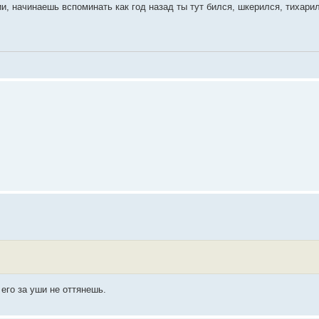
ии, начинаешь вспоминать как год назад ты тут бился, шкерился, тихари
 его за уши не оттянешь.