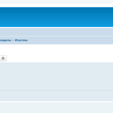
разделы
Игротека
оиск
Расширенный поиск