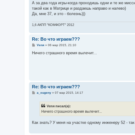
А за два года игры-когда проходишь одни и те же мисс
такой как в Матрице и раздаешь направо и налево)
Да, мне 37, и это - болезнь)))
1,6 АКПП "КОМФОРТ" 2012
Re: Во что играем???
С
Vеnя
»
06 мар 2015, 21:10
о
о
Ничего страшного время вылечит...
б
щ
е
н
и
е
Re: Во что играем???
С
a_eugeny
»
07 мар 2015, 14:17
о
о
б
Vеnя писал(а):
щ
е
Ничего страшного время вылечит...
н
и
е
Как знать? У меня на участке одному инженеру 52 - так