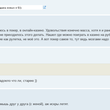
сь в покер, в онлайн-казино. Удовольствия конечно масса, хотя я и ран
не приходилось этого делать. Нашел где можно поиграть в казино на ру
е как рулетка, не моё это. А вот покер самое то, тут ведь мозгами надо
адоело что ли, старею ))
мышь друг у друга (с женой), аж искры летят.