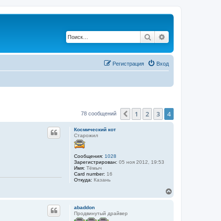
Поиск
Расширенный по
Регистрация
Вход
1
2
3
4
Пред.
78 сообщений
Космический кот
Старожил
Сообщения:
1028
Зарегистрирован:
05 ноя 2012, 19:53
Имя:
Тёмыч
Card number:
16
Откуда:
Казань
В
е
р
abaddon
н
Продвинутый драйвер
у