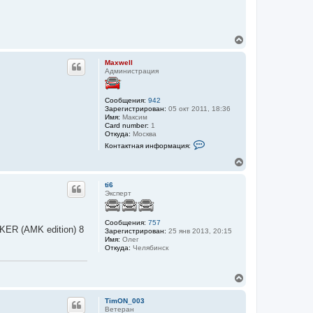
В
е
р
Maxwell
н
Администрация
у
т
ь
Сообщения:
942
с
Зарегистрирован:
05 окт 2011, 18:36
я
Имя:
Максим
Card number:
1
к
Откуда:
Москва
н
К
Контактная информация:
а
о
ч
н
В
а
т
е
а
л
р
к
ti6
у
н
т
Эксперт
у
н
а
т
я
ь
Сообщения:
757
и
KER (AMK edition) 8
с
Зарегистрирован:
25 янв 2013, 20:15
н
я
Имя:
Олег
ф
Откуда:
Челябинск
к
о
н
р
м
а
а
В
ч
ц
е
а
и
р
л
я
TimON_003
н
у
п
Ветеран