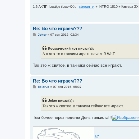
н
и
1,6 АКПП, Luxtige (Lux+КК от
stepan_v
, + INTRO 1810 + Камера ЗХ
е
Re: Во что играем???
С
Joker
»
07 сен 2015, 02:34
о
о
б
Космический кот писал(а):
щ
е
А я что-то в танчики играть начал. В WoT.
н
и
е
Так это ж святое, в танчики сейчас все играют.
Re: Во что играем???
С
belarus
»
07 сен 2015, 05:37
о
о
б
Joker писал(а):
щ
е
Так это ж святое, в танчики сейчас все играют.
н
и
е
Тем более через неделю День танкиста!!!