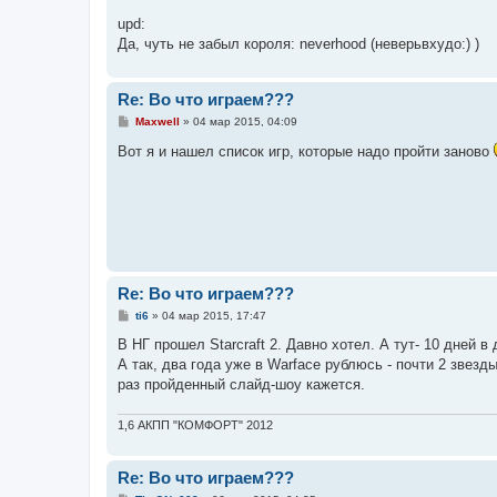
upd:
Да, чуть не забыл короля: neverhood (неверьвхудо:) )
Re: Во что играем???
С
Maxwell
»
04 мар 2015, 04:09
о
о
Вот я и нашел список игр, которые надо пройти заново
б
щ
е
н
и
е
Re: Во что играем???
С
ti6
»
04 мар 2015, 17:47
о
о
В НГ прошел Starcraft 2. Давно хотел. А тут- 10 дней в
б
А так, два года уже в Warface рублюсь - почти 2 звезд
щ
е
раз пройденный слайд-шоу кажется.
н
и
е
1,6 АКПП "КОМФОРТ" 2012
Re: Во что играем???