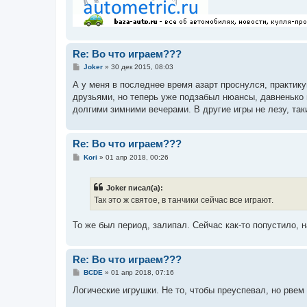
Re: Во что играем???
С
Joker
»
30 дек 2015, 08:03
о
о
А у меня в последнее время азарт проснулся, практикую
б
друзьями, но теперь уже подзабыл нюансы, давненько 
щ
е
долгими зимними вечерами. В другие игры не лезу, таки
н
и
е
Re: Во что играем???
С
Kori
»
01 апр 2018, 00:26
о
о
б
Joker писал(а):
щ
е
Так это ж святое, в танчики сейчас все играют.
н
и
е
То же был период, залипал. Сейчас как-то попустило, н
Re: Во что играем???
С
BCDE
»
01 апр 2018, 07:16
о
о
Логические игрушки. Не то, чтобы преуспевал, но рвем 
б
щ