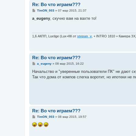
Re: Во что играем???
С
TimON_003
»
07 мар 2015, 21:37
о
о
a_eugeny
, скучно вам на вахте то!
б
щ
е
н
и
1,6 АКПП, Luxtige (Lux+КК от
stepan_v
, + INTRO 1810 + Камера ЗХ
е
Re: Во что играем???
С
a_eugeny
»
08 мар 2015, 16:22
о
о
Начальство и "уверенные пользователи ПК" не дают с
б
Так что дома от компов слегка воротит, но ипотеки не 
щ
е
н
и
е
Re: Во что играем???
С
TimON_003
»
08 мар 2015, 19:57
о
о
б
щ
е