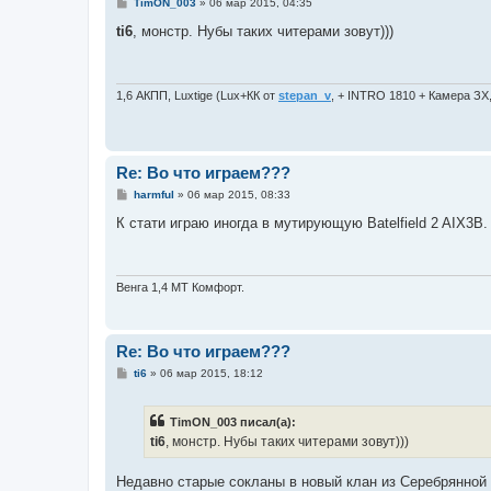
С
TimON_003
»
06 мар 2015, 04:35
о
о
ti6
, монстр. Нубы таких читерами зовут)))
б
щ
е
н
и
1,6 АКПП, Luxtige (Lux+КК от
stepan_v
, + INTRO 1810 + Камера ЗХ
е
Re: Во что играем???
С
harmful
»
06 мар 2015, 08:33
о
о
К стати играю иногда в мутирующую Batelfield 2 AIX3B.
б
щ
е
н
и
Венга 1,4 МТ Комфорт.
е
Re: Во что играем???
С
ti6
»
06 мар 2015, 18:12
о
о
б
TimON_003 писал(а):
щ
е
ti6
, монстр. Нубы таких читерами зовут)))
н
и
е
Недавно старые сокланы в новый клан из Серебрянной л