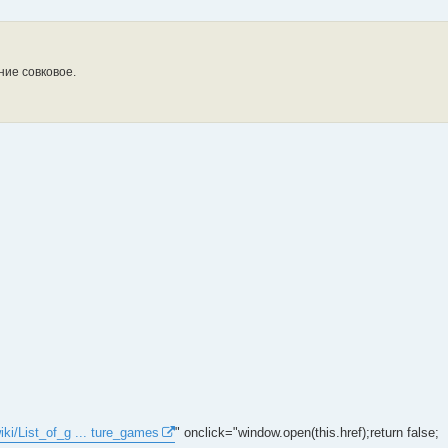
ие совковое.
wiki/List_of_g ... ture_games
" onclick="window.open(this.href);return false;