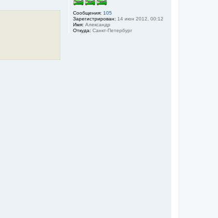
т
ь
Сообщения:
105
с
Зарегистрирован:
14 июн 2012, 00:12
я
Имя:
Александр
Откуда:
Санкт-Петербург
к
н
а
ч
а
л
у