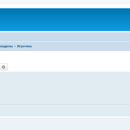
разделы
Игротека
оиск
Расширенный поиск