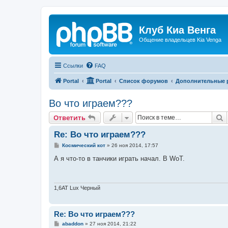
Клуб Киа Венга
Общение владельцев Kia Venga
Ссылки
FAQ
Portal
Portal
Список форумов
Дополнительные 
Во что играем???
П
Ответить
Re: Во что играем???
С
Космический кот
»
26 ноя 2014, 17:57
о
о
А я что-то в танчики играть начал. В WoT.
б
щ
е
н
и
1,6АТ Lux Черный
е
Re: Во что играем???
С
abaddon
»
27 ноя 2014, 21:22