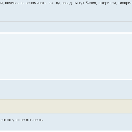
ии, начинаешь вспоминать как год назад ты тут бился, шкерился, тихари
 его за уши не оттянешь.