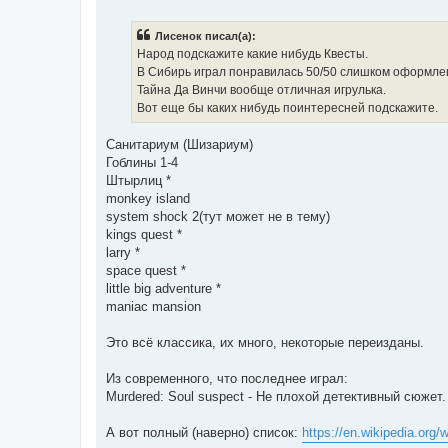
о
о
б
Лисенок писал(а):
щ
е
Народ подскажите какие нибудь Квесты.
н
В Сибирь играл понравилась 50/50 слишком оформлен
и
е
Тайна Да Винчи вообще отличная игрулька.
Вот еще бы каких нибудь поинтересней подскажите.
Санитариум (Шизариум)
Гоблины 1-4
Штырлиц *
monkey island
system shock 2(тут может не в тему)
kings quest *
larry *
space quest *
little big adventure *
maniac mansion
Это всё классика, их много, некоторые переизданы.
Из современного, что последнее играл:
Murdered: Soul suspect - Не плохой детективный сюжет.
А вот полный (наверно) список:
https://en.wikipedia.org/