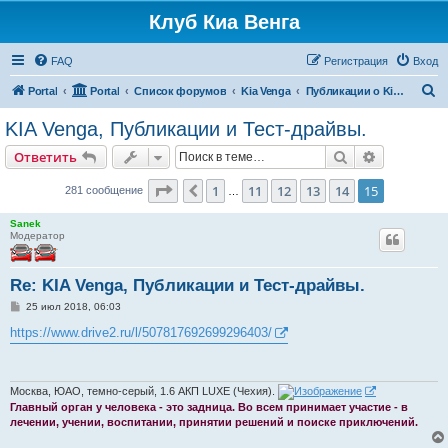
Клуб Киа Венга
FAQ
Регистрация
Вход
П
Portal
Portal
Список форумов
Kia Venga
Публикации о Kia Venga
о
KIA Venga, Публикации и Тест-драйвы.
и
Поиск
Расширен
Ответить
с
к
Страница
15
из
15
1
11
12
13
14
15
Пред.
281 сообщение
…
Sanek
Модератор
Re: KIA Venga, Публикации и Тест-драйвы.
С
25 июл 2018, 06:03
о
о
https://www.drive2.ru/l/507817692699296403/
б
щ
е
н
и
Москва, ЮАО, темно-серый, 1.6 АКП LUXE (Чехия).
е
Главный орган у человека - это задница. Во всем принимает участие - в
лечении, учении, воспитании, принятии решений и поиске приключений.