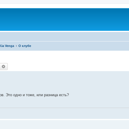
Kia Venga
О клубе
оиск
Расширенный поиск
ов. Это одно и тоже, или разница есть?