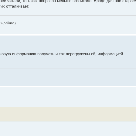
 все читали, то таких вопросов меньше возникало. Вроде для вас старае
гих отталкивает.
08 (сейчас)
аковую информацию получать и так перегружены ей, информацией.