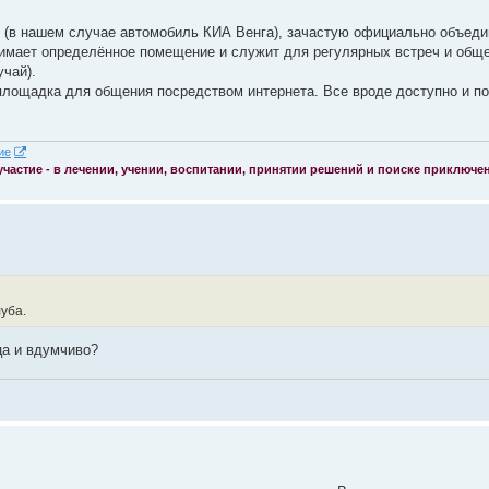
и (в нашем случае автомобиль КИА Венга), зачастую официально объеди
имает определённое помещение и служит для регулярных встреч и общ
чай).
- площадка для общения посредством интернета. Все вроде доступно и п
 участие - в лечении, учении, воспитании, принятии решений и поиске приключе
уба.
нца и вдумчиво?