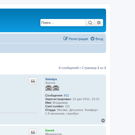
Поиск
Расширенный по
Регистрация
Вход
8 сообщений • Страница
1
из
1
Volodya
Знаток
Сообщения:
611
Зарегистрирован:
10 дек 2011, 23:21
Имя:
Владимир
Card number:
111
Откуда:
Москва. Дегунино. Комфорт
1.6 механика, серебро
В
е
р
Sanek
н
Модератор