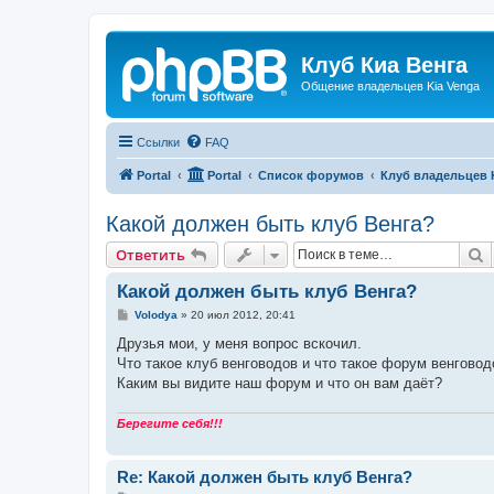
Клуб Киа Венга
Общение владельцев Kia Venga
Ссылки
FAQ
Portal
Portal
Список форумов
Клуб владельцев 
Какой должен быть клуб Венга?
П
Ответить
Какой должен быть клуб Венга?
С
Volodya
»
20 июл 2012, 20:41
о
о
Друзья мои, у меня вопрос вскочил.
б
Что такое клуб венговодов и что такое форум венговод
щ
е
Каким вы видите наш форум и что он вам даёт?
н
и
е
Берегите себя!!!
Re: Какой должен быть клуб Венга?