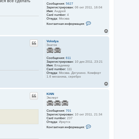
мся все сделать
ь
л
Сообщения:
5627
с
я
Зарегистрирован:
06 окт 2011, 16:04
S
я
Имя:
Андрей
a
Card number:
4
к
n
Откуда:
Москва
н
e
К
Контактная информация:
а
k
о
ч
н
В
а
т
е
а
л
р
к
Volodya
у
н
т
Знаток
у
н
а
т
я
ь
Сообщения:
611
и
с
Зарегистрирован:
10 дек 2011, 23:21
н
я
Имя:
Владимир
ф
Card number:
111
к
о
Откуда:
Москва. Дегунино. Комфорт
н
р
1.6 механика, серебро
м
а
а
ч
В
ц
а
е
и
л
р
я
KiNN
у
н
п
Эксперт
о
у
л
т
ь
ь
Сообщения:
701
з
с
Зарегистрирован:
10 окт 2011, 21:34
о
я
Card number:
237
в
Откуда:
Иркутск
к
а
К
т
н
Контактная информация:
о
е
а
н
л
ч
т
я