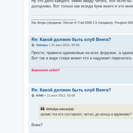
Ну это дело каждого. Имею ввиду читать. Вот если бы
б
доходчиво. Вот только как всегда букв много и это мно
щ
е
н
и
_________________________
е
Kia Venga (продана), Nissan X-Trail 2008 2.5 (продана), Peugeot 30
Re: Какой должен быть клуб Венга?
С
Volodya
»
21 июл 2012, 05:56
о
о
Просто, правила одинаковые на всех форумах, а один
б
Вот так в виде спора может кто и надумает перечитать
щ
е
н
и
Берегите себя!!!
е
Re: Какой должен быть клуб Венга?
С
KiNN
»
22 июл 2012, 03:08
о
о
б
Volodya писал(а):
щ
е
кроме тех кто составлял, читал, до конца и вдумчиво?
н
и
е
Вова?