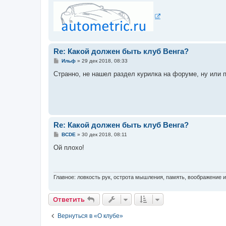
Re: Какой должен быть клуб Венга?
С
Ильф
»
29 дек 2018, 08:33
о
о
Странно, не нашел раздел курилка на форуме, ну или 
б
щ
е
н
и
е
Re: Какой должен быть клуб Венга?
С
BCDE
»
30 дек 2018, 08:11
о
о
Ой плохо!
б
щ
е
н
и
Главное: ловкость рук, острота мышления, память, воображение 
е
Ответить
Вернуться в «О клубе»