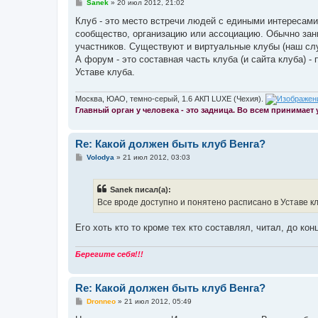
С
Sanek
»
20 июл 2012, 21:02
о
о
Клуб - это место встречи людей с едиными интересам
б
сообщество, организацию или ассоциацию. Обычно зан
щ
е
участников. Существуют и виртуальные клубы (наш слу
н
А форум - это составная часть клуба (и сайта клуба) 
и
е
Уставе клуба.
Москва, ЮАО, темно-серый, 1.6 АКП LUXE (Чехия).
Главный орган у человека - это задница. Во всем принимает
Re: Какой должен быть клуб Венга?
С
Volodya
»
21 июл 2012, 03:03
о
о
б
Sanek писал(а):
щ
е
Все вроде доступно и понятено расписано в Уставе кл
н
и
е
Его хоть кто то кроме тех кто составлял, читал, до ко
Берегите себя!!!
Re: Какой должен быть клуб Венга?
С
Dronneo
»
21 июл 2012, 05:49
о
о