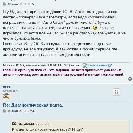
С
10 май 2017, 06:58
о
о
Я у ОД делаю при прохождении ТО. В "Авто-Темп" делали все
б
честно - проверяли все параметры, если надо корректировали,
щ
е
исправляли, чинили. "Авто-Старт" делают чисто на бумаге -
н
платишь, выписывают и все, ни че не проверяют
. Чуть не
и
е
поругался, хочется все же что бы все работало как требуется, а не
чисто бумажка была.
Главное чтобы у ОД была куплена аккредитация на данную
процедуру, не все покупают. А так можно в любом сервисе где
аккредитация есть на данный вид деятельности.
Москва, ЮАО, темно-серый, 1.6 АКП LUXE (Чехия).
Главный орган у человека - это задница. Во всем принимает участие - в
лечении, учении, воспитании, принятии решений и поиске приключений.
BCDE
Старожил
Re: Диагностическая карта.
С
10 май 2017, 07:32
о
о
б
S4astliff4ik писал(а):
щ
е
Кто делал диагностическую карту? И где?
н