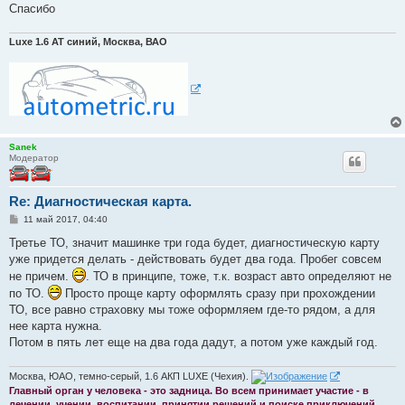
н
Спасибо
и
е
Luxe 1.6 АТ синий, Москва, ВАО
Sanek
Модератор
Re: Диагностическая карта.
С
11 май 2017, 04:40
о
о
Третье ТО, значит машинке три года будет, диагностическую карту
б
уже придется делать - действовать будет два года. Пробег совсем
щ
е
не причем.
. ТО в принципе, тоже, т.к. возраст авто определяют не
н
по ТО.
Просто проще карту оформлять сразу при прохождении
и
е
ТО, все равно страховку мы тоже оформляем где-то рядом, а для
нее карта нужна.
Потом в пять лет еще на два года дадут, а потом уже каждый год.
Москва, ЮАО, темно-серый, 1.6 АКП LUXE (Чехия).
Главный орган у человека - это задница. Во всем принимает участие - в
лечении, учении, воспитании, принятии решений и поиске приключений.