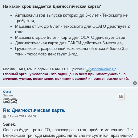
о
о
На какой срок выдается Диагностическая карта?
б
щ
Автомобили год выпуска которых до 3-х лет - Техосмотр не
е
требуется,
н
и
Машины от 3-х до 6 лет - техосмотр для ОСАГО действует 2
е
года,
Машины старше 6-лет - Карта для ОСАГО действует 1-год,
Диагностическая карта для ТАКСИ действует 6-месяцев,
Грузовикам с разрешенной максимальной массой более 3.5
тонн - техосмотр действует 1-год.
Москва, ЮАО, темно-серый, 1.6 АКП LUXE (Чехия).
Главный орган у человека - это задница. Во всем принимает участие - в
лечении, учении, воспитании, принятии решений и поиске приключений.
Омка
Знаток
Re: Диагностическая карта.
С
11 май 2017, 04:37
о
о
Sanek
,
б
Осенью будет третье ТО, прохожу раз в год, пробеги маленькие. Т е.
щ
е
Ближайшие три года можно дополнительно не суетится, правильно?