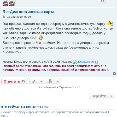
Re: Диагностическая карта.
С
24 май 2019, 02:24
о
о
Год прошел, сделал сегодня очередную диагностическую карту
б
Как обычно у дилера Авто-Темп. Хоть они теперь дилер Volvo, но так
щ
е
как Авто-Старт не имел аккредитацию последние годы, делаю у
н
бывшего дилера КИА.
и
е
Все хорошо прошло без проблем. Не горят пара диодов в верхнем
стопе и задние тормозные диски ржавые (рекомендовали их
обслужить).
Москва, ЮАО, темно-серый, 1.6 АКП LUXE (Чехия).
Главный орган у человека - это задница. Во всем принимает участие - в
лечении, учении, воспитании, принятии решений и поиске приключений.
Ответить
14 сообщений • Страница
1
из
1
Перейти
КТО СЕЙЧАС НА КОНФЕРЕНЦИИ
Сейчас этот форум просматривают: нет зарегистрированных пользователей и 1
гость