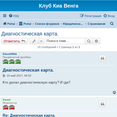
Клуб Киа Венга
FAQ
Регистрация
Вход
П
Portal
Portal
Список форумов
Юридические вопросы
Страхование
о
Диагностическая карта.
и
Поиск
Расширен
Ответить
с
14 сообщений • Страница
1
из
1
к
S4astliff4ik
Продвинутый драйвер
Диагностическая карта.
С
10 май 2017, 06:52
о
о
Кто делал диагностическую карту? И где?
б
щ
е
н
и
Sanek
е
Модератор
Re: Диагностическая карта.