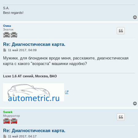
S.A.
Best regards!
Омка
Знаток
Re: Диагностическая карта.
С
11 май 2017, 04:09
о
о
Мужики, для блондинок вроде меня, расскажите, диагностическая
б
карта с какого "возраста" машинки надобно?
щ
е
н
и
Luxe 1.6 АТ синий, Москва, ВАО
е
Sanek
Модератор
Re: Диагностическая карта.
С
11 май 2017, 04:17