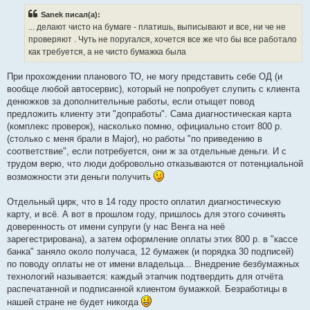
б
Sanek писал(а):
щ
е
... делают чисто на бумаге - платишь, выписывают и все, ни че не
н
проверяют . Чуть не поругался, хочется все же что бы все работало
и
е
как требуется, а не чисто бумажка была
При прохождении планового ТО, не могу представить себе ОД (и
вообще любой автосервис), который не попробует слупить с клиента
денюжков за дополнительные работы, если отыщет повод
предложить клиенту эти "допработы". Сама диагностическая карта
(комплекс проверок), насколько помню, официально стоит 800 р.
(столько с меня брали в Major), но работы "по приведению в
соответствие", если потребуется, они ж за отдельные деньги. И с
трудом верю, что люди добровольно отказываются от потенциальной
возможности эти деньги получить
Отдельный цирк, что в 14 году просто оплатил диагностическую
карту, и всё. А вот в прошлом году, пришлось для этого сочинять
доверенность от имени супруги (у нас Венга на неё
зарегестрирована), а затем оформление оплаты этих 800 р. в "кассе
банка" заняло около получаса, 12 бумажек (и порядка 30 подписей)
по поводу оплаты не от имени владельца... Внедрение безбумажных
технологий называется: каждый этапчик подтвердить для отчёта
распечатанной и подписанной клиентом бумажкой. Безработицы в
нашей стране не будет никогда