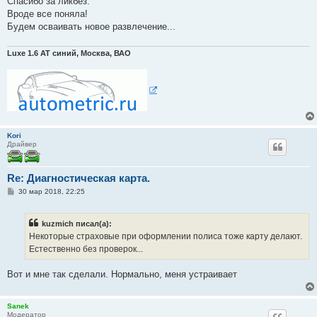
Спасибо за ликбез.
щ
е
Вроде все поняла!
н
Будем осваивать новое развлечение...
и
е
Luxe 1.6 АТ синий, Москва, ВАО
Kori
Драйвер
Re: Диагностическая карта.
С
30 мар 2018, 22:25
о
о
б
kuzmich писал(а):
щ
е
Некоторые страховые при оформлении полиса тоже карту делают.
н
Естественно без проверок...
и
е
Вот и мне так сделали. Нормально, меня устраивает
Sanek
Модератор