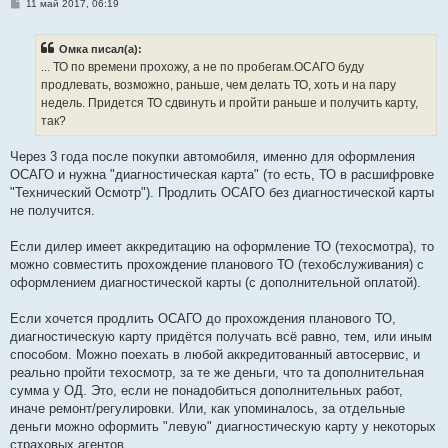
С
11 май 2017, 06:19
о
о
б
Омка писал(а):
щ
е
... ТО по времени прохожу, а не по пробегам.ОСАГО буду
н
продлевать, возможно, раньше, чем делать ТО, хоть и на пару
и
е
недель. Придется ТО сдвинуть и пройти раньше и получить карту,
так?
Через 3 года после покупки автомобиля, именно для оформления
ОСАГО и нужна "диагностическая карта" (то есть, ТО в расшифровке
"Технический Осмотр"). Продлить ОСАГО без диагностической карты
не получится.
Если дилер имеет аккредитацию на оформление ТО (техосмотра), то
можно совместить прохождение планового ТО (техобслуживания) с
оформлением диагностической карты (с дополнительной оплатой).
Если хочется продлить ОСАГО до прохождения планового ТО,
диагностическую карту придётся получать всё равно, тем, или иным
способом. Можно поехать в любой аккредитованный автосервис, и
реально пройти техосмотр, за те же деньги, что та дополнительная
сумма у ОД. Это, если не понадобиться дополнительных работ,
иначе ремонт/регулировки. Или, как упоминалось, за отдельные
деньги можно оформить "левую" диагностическую карту у некоторых
страховых агентов.