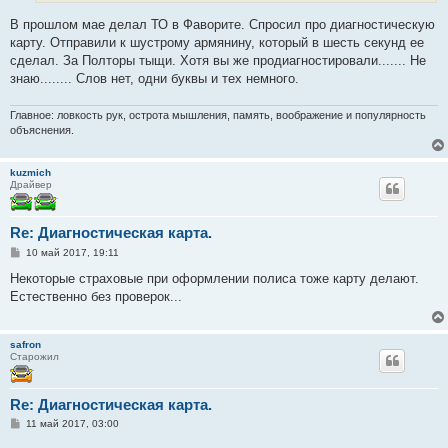
и
е
В прошлом мае делал ТО в Фаворите. Спросил про диагностическую
карту. Отправили к шустрому армянину, который в шесть секунд ее
сделал. За Полторы тыщи. Хотя вы же продиагностировали....... Не
знаю........ Слов нет, одни буквы и тех немного.
Главное: ловкость рук, острота мышления, память, воображение и популярность
объяснения.
kuzmich
Драйвер
Re: Диагностическая карта.
С
10 май 2017, 19:11
о
о
Некоторые страховые при оформлении полиса тоже карту делают.
б
Естественно без проверок...
щ
е
н
и
safron
е
Старожил
Re: Диагностическая карта.
С
11 май 2017, 03:00
о
о