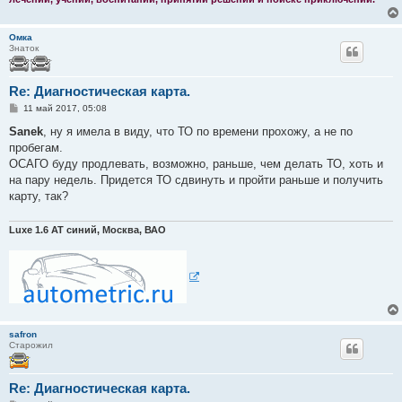
Омка
Знаток
Re: Диагностическая карта.
С
11 май 2017, 05:08
о
о
Sanek
, ну я имела в виду, что ТО по времени прохожу, а не по
б
пробегам.
щ
е
ОСАГО буду продлевать, возможно, раньше, чем делать ТО, хоть и
н
на пару недель. Придется ТО сдвинуть и пройти раньше и получить
и
е
карту, так?
Luxe 1.6 АТ синий, Москва, ВАО
safron
Старожил
Re: Диагностическая карта.