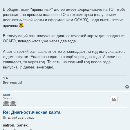
В общем, если "привычный" дилер имеет аккредитацию на ТО, чтобы
разносить по времени плановое ТО с техосмотром (получением
диагностической карты и оформлением ОСАГО), надо иметь веские
причины
.
В следующий раз, получение диагностической карты для продления
ОСАГО, понадобится уже через два года.
А вот в третий раз, зависит от того, совпадает ли год выпуска авто с
годом покупки. Если совпадает, то ещё через два года. А если не
совпадает, то через год. То есть, на седьмой год после года
выпуска. И далее, ежегодно.
S.A.
Best regards!
Омка
Знаток
Re: Диагностическая карта.
С
11 май 2017, 06:22
о
о
safron
,
Sanek
,
б