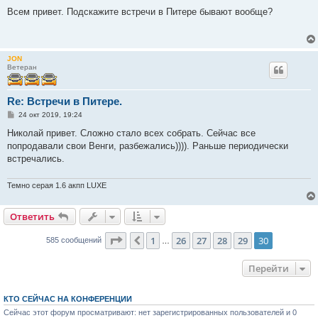
о
о
Всем привет. Подскажите встречи в Питере бывают вообще?
б
щ
е
н
и
JON
е
Ветеран
Re: Встречи в Питере.
С
24 окт 2019, 19:24
о
о
Николай привет. Сложно стало всех собрать. Сейчас все
б
попродавали свои Венги, разбежались)))). Раньше периодически
щ
е
встречались.
н
и
е
Темно серая 1.6 акпп LUXE
Ответить
Страница
30
из
30
1
26
27
28
29
30
Пред.
585 сообщений
…
Перейти
КТО СЕЙЧАС НА КОНФЕРЕНЦИИ
Сейчас этот форум просматривают: нет зарегистрированных пользователей и 0