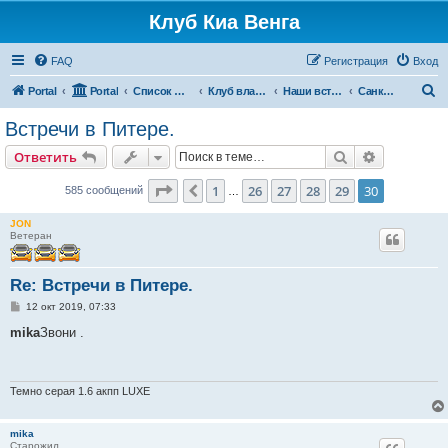
Клуб Киа Венга
FAQ
Регистрация
Вход
П
Portal
Portal
Список форумов
Клуб владельцев Kia Venga
Наши встречи и мероприятия
Санкт-Петербург и область
о
Встречи в Питере.
и
Поиск
Расширен
Ответить
с
к
Страница
30
из
30
1
26
27
28
29
30
Пред.
585 сообщений
…
JON
Ветеран
Re: Встречи в Питере.
С
12 окт 2019, 07:33
о
о
mika
Звони .
б
щ
е
н
и
Темно серая 1.6 акпп LUXE
е
mika
Старожил