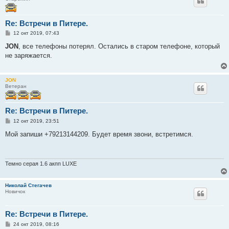
Re: Встречи в Питере.
С
12 окт 2019, 07:43
о
о
JON
, все телефоны потерял. Остались в старом телефоне, который
б
не заряжается.
щ
е
н
и
JON
е
Ветеран
Re: Встречи в Питере.
С
12 окт 2019, 23:51
о
о
Мой запиши +79213144209. Будет время звони, встретимся.
б
щ
е
н
и
Темно серая 1.6 акпп LUXE
е
Николай Стегачев
Новичок
Re: Встречи в Питере.
С
24 окт 2019, 08:16