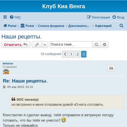
Клуб Киа Венга
FAQ
Регистрация
Вход
П
Portal
Portal
Список форумов
Дополнительные разделы
Кафетерий
о
Наши рецепты.
и
Поиск
Расширен
Ответить
с
к
1
2
3
Пред.
53 сообщения
belarus
Старожил
Re: Наши рецепты.
С
05 апр 2015, 01:11
о
о
б
DOC писал(а):
щ
е
но ветренно и меня отправили домой чО-нить сготовить.
н
и
е
Константин я сделал вывод: тебя отправили в ветреную погоду
готовить, что бы тебя не унесло?
Только не обижайся.