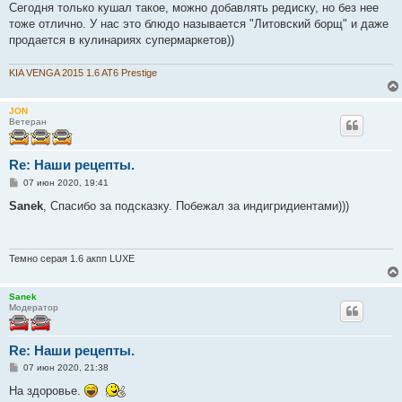
Сегодня только кушал такое, можно добавлять редиску, но без нее
тоже отлично. У нас это блюдо называется "Литовский борщ" и даже
продается в кулинариях супермаркетов))
KIA VENGA 2015 1.6 AT6 Prestige
JON
Ветеран
Re: Наши рецепты.
С
07 июн 2020, 19:41
о
о
Sanek
, Спасибо за подсказку. Побежал за индигридиентами)))
б
щ
е
н
и
Темно серая 1.6 акпп LUXE
е
Sanek
Модератор
Re: Наши рецепты.
С
07 июн 2020, 21:38
о
о
На здоровье.
б