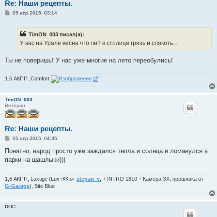
Re: Наши рецепты.
С
05 апр 2015, 03:14
о
о
б
TimON_003 писал(а):
щ
е
У вас на Урале весна что ли? в столице грязь и слякоть...
н
и
е
Ты не поверишь! У нас уже многие на лето переобулись!
1.6 АКПП ,Comfort
TimON_003
Ветеран
Re: Наши рецепты.
С
05 апр 2015, 04:35
о
о
Понятно, народ просто уже заждался тепла и солнца и ломанулся в
б
парки на шашлыки)))
щ
е
н
и
1,6 АКПП, Luxtige (Lux+КК от
stepan_v
, + INTRO 1810 + Камера ЗХ, прошивка от
е
G-Garage
), Bite Blue
DOC