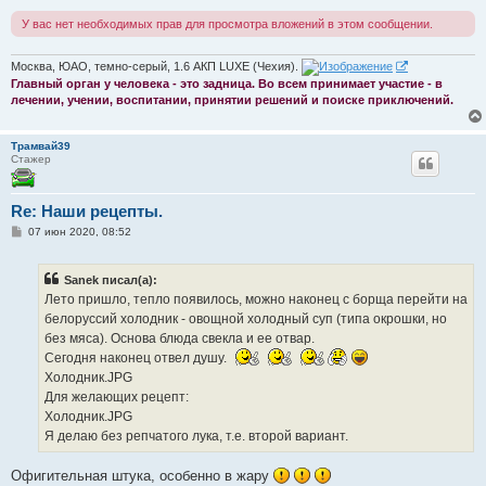
У вас нет необходимых прав для просмотра вложений в этом сообщении.
Москва, ЮАО, темно-серый, 1.6 АКП LUXE (Чехия).
Главный орган у человека - это задница. Во всем принимает участие - в
лечении, учении, воспитании, принятии решений и поиске приключений.
Трамвай39
Стажер
Re: Наши рецепты.
С
07 июн 2020, 08:52
о
о
б
Sanek писал(а):
щ
е
Лето пришло, тепло появилось, можно наконец с борща перейти на
н
белоруссий холодник - овощной холодный суп (типа окрошки, но
и
е
без мяса). Основа блюда свекла и ее отвар.
Сегодня наконец отвел душу.
Холодник.JPG
Для желающих рецепт:
Холодник.JPG
Я делаю без репчатого лука, т.е. второй вариант.
Офигительная штука, особенно в жару