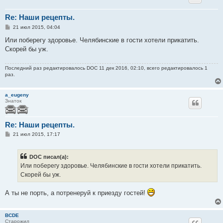
Re: Наши рецепты.
С
21 июл 2015, 04:04
о
о
Или поберегу здоровье. Челябинские в гости хотели прикатить.
б
Скорей бы уж.
щ
е
н
Последний раз редактировалось
DOC
11 дек 2016, 02:10, всего редактировалось 1
и
раз.
е
a_eugeny
Знаток
Re: Наши рецепты.
С
21 июл 2015, 17:17
о
о
б
DOC писал(а):
щ
е
Или поберегу здоровье. Челябинские в гости хотели прикатить.
н
Скорей бы уж.
и
е
А ты не порть, а потренеруй к приезду гостей!
BCDE
Старожил