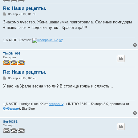
Re: Наши рецепты.
С
05 апр 2015, 01:50
о
о
Знакомо чувство. Жена шашлычка приготовила. Соленые помидоры
б
+ шашлычек + водочки чуток - Красотища!!!!
щ
е
н
и
1.6 АКПП ,Comfort
е
TimON_003
Ветеран
Re: Наши рецепты.
С
05 апр 2015, 02:26
о
о
У вас на Урале весна что ли? В столице грязь и слякоть...
б
щ
е
н
и
1,6 АКПП, Luxtige (Lux+КК от
stepan_v
, + INTRO 1810 + Камера ЗХ, прошивка от
е
G-Garage
), Bite Blue
Ser46361
Эксперт