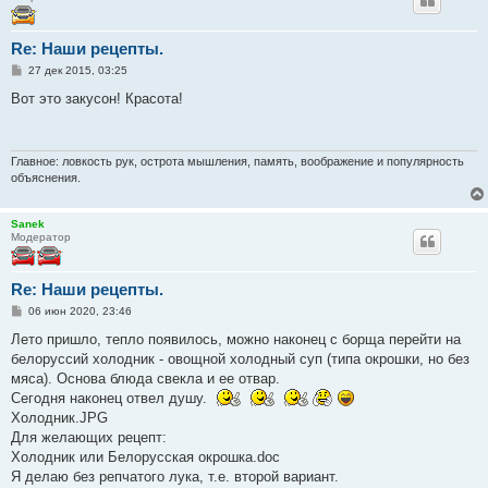
Re: Наши рецепты.
С
27 дек 2015, 03:25
о
о
Вот это закусон! Красота!
б
щ
е
н
и
Главное: ловкость рук, острота мышления, память, воображение и популярность
е
объяснения.
Sanek
Модератор
Re: Наши рецепты.
С
06 июн 2020, 23:46
о
о
Лето пришло, тепло появилось, можно наконец с борща перейти на
б
белоруссий холодник - овощной холодный суп (типа окрошки, но без
щ
е
мяса). Основа блюда свекла и ее отвар.
н
Сегодня наконец отвел душу.
и
е
Холодник.JPG
Для желающих рецепт:
Холодник или Белорусская окрошка.doc
Я делаю без репчатого лука, т.е. второй вариант.