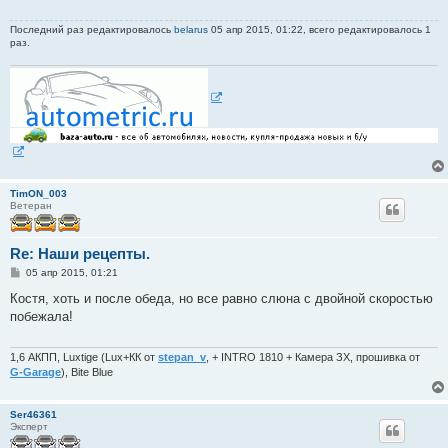
Последний раз редактировалось
belarus
05 апр 2015, 01:22, всего редактировалось 1
раз.
TimON_003
Ветеран
Re: Наши рецепты.
С
05 апр 2015, 01:21
о
о
Костя, хоть и после обеда, но все равно слюна с двойной скоростью
б
побежала!
щ
е
н
и
1,6 АКПП, Luxtige (Lux+КК от
stepan_v
, + INTRO 1810 + Камера ЗХ, прошивка от
е
G-Garage
), Bite Blue
Ser46361
Эксперт