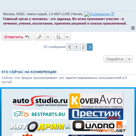
щ
е
н
и
Москва, ЮАО, темно-серый, 1.6 АКП LUXE (Чехия).
е
Главный орган у человека - это задница. Во всем принимает участие - в
лечении, учении, воспитании, принятии решений и поиске приключений.
Ответить
1
2
3
Пред.
53 сообщения
Перейти
КТО СЕЙЧАС НА КОНФЕРЕНЦИИ
Сейчас этот форум просматривают: нет зарегистрированных пользователей и 0
гостей