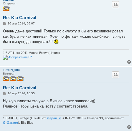
Старожил
Re: Kia Carnival
С
16 апр 2014, 09:07
о
о
Очень даже достоин!!!Только по силуэту я бы его позиционировал
б
как бус а не как минивэн! Хотя по фоткам можно ошибится, глянуть
щ
е
бы в живую, да пощупать!!!
н
и
е
1.6 АТ Luxe 2011,Mocha Brown(Чехия)
TimON_003
Ветеран
Re: Kia Carnival
С
16 апр 2014, 16:55
о
о
Ну журналисты его уже в Бизнес класс записали)))
б
Главное чтобы цена качеству соответствовала.
щ
е
н
и
1,6 АКПП, Luxtige (Lux+КК от
stepan_v
, + INTRO 1810 + Камера ЗХ, прошивка от
е
G-Garage
), Bite Blue