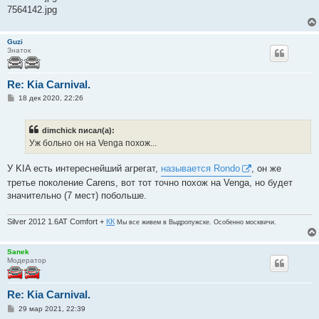
7564142.jpg
Guzi
Знаток
Re: Kia Carnival.
С
18 дек 2020, 22:26
о
о
б
dimchick писал(а):
щ
е
Уж больно он на Venga похож...
н
и
е
У KIA есть интереснейший агрегат,
называется Rondo
, он же
третье поколение Carens, вот тот точно похож на Venga, но будет
значительно (7 мест) побольше.
Silver 2012 1.6AT Comfort +
КК
Мы все живем в Выдропужске. Особенно москвичи.
Sanek
Модератор
Re: Kia Carnival.
С
29 мар 2021, 22:39
о