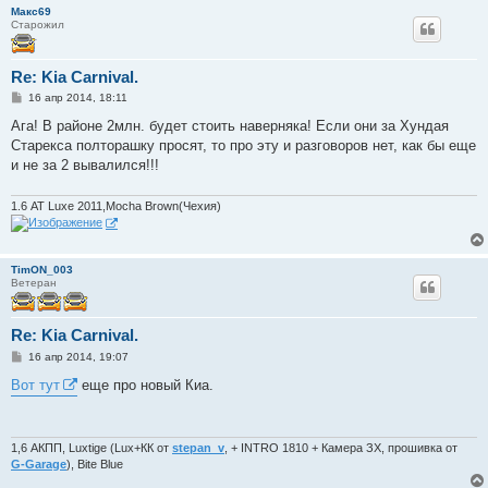
Макс69
Старожил
Re: Kia Carnival.
С
16 апр 2014, 18:11
о
о
Ага! В районе 2млн. будет стоить наверняка! Если они за Хундая
б
Старекса полторашку просят, то про эту и разговоров нет, как бы еще
щ
е
и не за 2 вывалился!!!
н
и
е
1.6 АТ Luxe 2011,Mocha Brown(Чехия)
TimON_003
Ветеран
Re: Kia Carnival.
С
16 апр 2014, 19:07
о
о
Вот тут
еще про новый Киа.
б
щ
е
н
и
1,6 АКПП, Luxtige (Lux+КК от
stepan_v
, + INTRO 1810 + Камера ЗХ, прошивка от
е
G-Garage
), Bite Blue