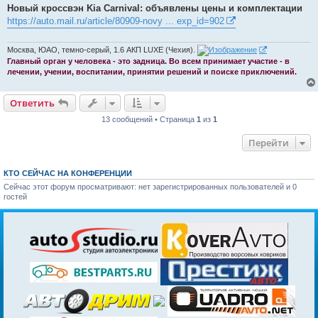
о
Новый кроссвэн Kia Carnival: объявлены цены и комплектации
б
https://auto.mail.ru/article/80909-novy ... exp_id=902
щ
е
н
и
Москва, ЮАО, темно-серый, 1.6 АКП LUXE (Чехия).
е
Главный орган у человека - это задница. Во всем принимает участие - в
лечении, учении, воспитании, принятии решений и поиске приключений.
Ответить
13 сообщений • Страница
1
из
1
Перейти
КТО СЕЙЧАС НА КОНФЕРЕНЦИИ
Сейчас этот форум просматривают: нет зарегистрированных пользователей и 0
гостей