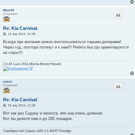
Макс69
Старожил
Re: Kia Carnival.
С
16 апр 2014, 21:08
о
о
Всегда при желании можно воспользоваться серыми дилерами!
б
Через год, полтора потянут и к нам!!! Ребята быстро ориентируются
щ
е
на спрос!!!
н
и
е
1.6 АТ Luxe 2011,Mocha Brown(Чехия)
simx1
Старожил
Re: Kia Carnival
С
16 апр 2014, 21:38
о
о
Вот как раз Седону и неохота, ибо она очень длинная.
б
Вот бы дизеля нам и до 200 лошадок.
щ
е
н
и
Серебристый Сириус АА3 1.6 АКПП Prestige
е