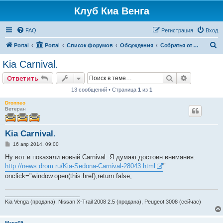
Клуб Киа Венга
FAQ
Регистрация
Вход
П
Portal
Portal
Список форумов
Обсуждения
Собратья от КИА
о
Kia Carnival.
и
Поиск
Расширен
Ответить
с
13 сообщений • Страница
1
из
1
к
Dronneo
Ветеран
Kia Carnival.
С
16 апр 2014, 09:00
о
о
Ну вот и показали новый Carnival. Я думаю достоин внимания.
б
http://news.drom.ru/Kia-Sedona-Carnival-28043.html
"
щ
е
onclick="window.open(this.href);return false;
н
и
е
_________________________
Kia Venga (продана), Nissan X-Trail 2008 2.5 (продана), Peugeot 3008 (сейчас)
Макс69