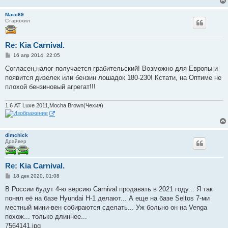
Макс69
Старожил
Re: Kia Carnival.
С
16 апр 2014, 22:05
о
о
Согласен,налог получается грабительский! Возможно для Европы и
б
появится дизелек или бензин лошадок 180-230! Кстати, на Оптиме не
щ
е
плохой бензиновый агрегат!!!
н
и
е
1.6 АТ Luxe 2011,Mocha Brown(Чехия)
dimchick
Драйвер
Re: Kia Carnival.
С
18 дек 2020, 01:08
о
о
В России будут 4-ю версию Carnival продавать в 2021 году... Я так
б
понял её на базе Hyundai H-1 делают... А еще на базе Seltos 7-ми
щ
е
местный мини-вен собираются сделать... Уж больно он на Venga
н
похож... только длиннее...
и
е
7564141.jpg