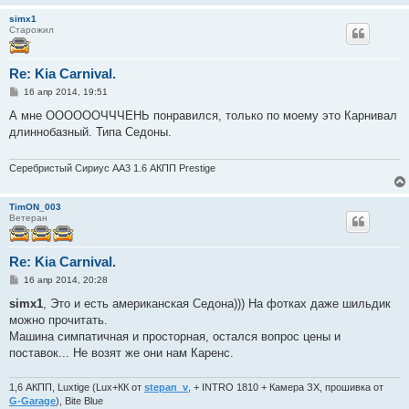
simx1
Старожил
Re: Kia Carnival.
С
16 апр 2014, 19:51
о
о
А мне ООООООЧЧЧЕНЬ понравился, только по моему это Карнивал
б
длиннобазный. Типа Седоны.
щ
е
н
и
Серебристый Сириус АА3 1.6 АКПП Prestige
е
TimON_003
Ветеран
Re: Kia Carnival.
С
16 апр 2014, 20:28
о
о
simx1
, Это и есть американская Седона))) На фотках даже шильдик
б
можно прочитать.
щ
е
Машина симпатичная и просторная, остался вопрос цены и
н
поставок... Не возят же они нам Каренс.
и
е
1,6 АКПП, Luxtige (Lux+КК от
stepan_v
, + INTRO 1810 + Камера ЗХ, прошивка от
G-Garage
), Bite Blue