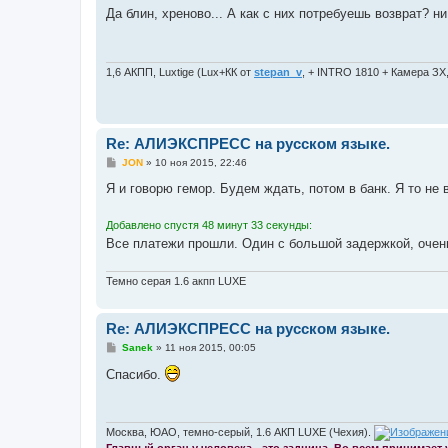
о
Да блин, хреново... А как с них потребуешь возврат? ни
б
щ
е
н
и
1,6 АКПП, Luxtige (Lux+КК от
stepan_v
, + INTRO 1810 + Камера ЗХ
е
Re: АЛИЭКСПРЕСС на русском языке.
С
JON
»
10 ноя 2015, 22:46
о
о
Я и говорю гемор. Будем ждать, потом в банк. Я то не 
б
щ
е
Добавлено спустя 48 минут 33 секунды:
н
Все платежи прошли. Один с большой задержкой, очен
и
е
Темно серая 1.6 акпп LUXE
Re: АЛИЭКСПРЕСС на русском языке.
С
Sanek
»
11 ноя 2015, 00:05
о
о
Спасибо.
б
щ
е
н
и
Москва, ЮАО, темно-серый, 1.6 АКП LUXE (Чехия).
е
Главный орган у человека - это задница. Во всем принимает