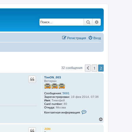
Поиск
Расширенный по
Регистрация
Вход
1
2
Пред.
32 сообщения
TimON_003
Ветеран
Сообщения:
5691
Зарегистрирован:
19 фев 2014, 07:36
Имя:
Тимофей
Card number:
80
Откуда:
Москва
К
Контактная информация:
о
н
В
т
е
а
р
к
JON
н
т