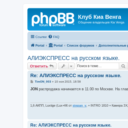
Клуб Киа Венга
Общение владельцев Kia Venga
Ссылки
FAQ
Portal
Portal
Список форумов
Дополнительные 
АЛИЭКСПРЕСС на русском языке.
П
Ответить
Re: АЛИЭКСПРЕСС на русском языке.
С
TimON_003
»
10 ноя 2015, 18:58
о
о
JON
распродажа начинается в 11.00 по Москве. На глав
б
щ
е
н
и
1,6 АКПП, Luxtige (Lux+КК от
stepan_v
, + INTRO 1810 + Камера ЗХ
е
Re: АЛИЭКСПРЕСС на русском языке.