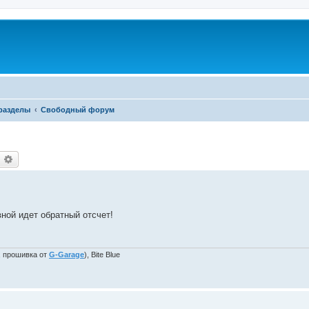
разделы
Свободный форум
оиск
Расширенный поиск
ной идет обратный отсчет!
, прошивка от
G-Garage
), Bite Blue