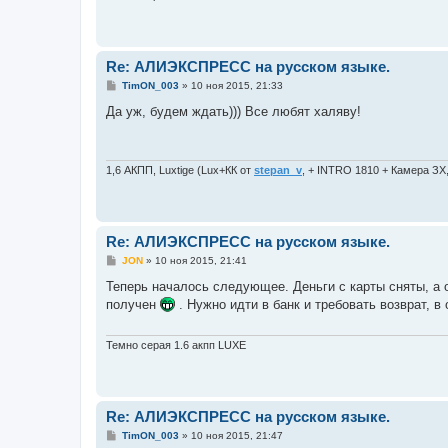
е
Re: АЛИЭКСПРЕСС на русском языке.
С
TimON_003
»
10 ноя 2015, 21:33
о
о
Да уж, будем ждать))) Все любят халяву!
б
щ
е
н
и
1,6 АКПП, Luxtige (Lux+КК от
stepan_v
, + INTRO 1810 + Камера ЗХ
е
Re: АЛИЭКСПРЕСС на русском языке.
С
JON
»
10 ноя 2015, 21:41
о
о
Теперь началось следующее. Деньги с карты сняты, а о
б
получен
. Нужно идти в банк и требовать возврат, в
щ
е
н
и
Темно серая 1.6 акпп LUXE
е
Re: АЛИЭКСПРЕСС на русском языке.
С
TimON_003
»
10 ноя 2015, 21:47
о