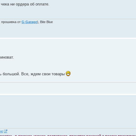
 чека ни ордера об оплате.
, прошивка от
G-Garage
), Bite Blue
виноват.
ь большой. Все, ждем свои товары
 участие - в лечении, учении, воспитании, принятии решений и поиске приключе