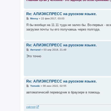
Re: АЛИЭКСПРЕСС на русском языке.
С
Movsy
»
22 фев 2017, 03:03
о
о
Я бы вообще на 11.11 туда не залез бы. Во-первых - все
б
загрузки почты ты его получаешь через полгода.
щ
е
н
и
е
Re: АЛИЭКСПРЕСС на русском языке.
С
Aerranol
»
03 апр 2018, 21:49
о
о
Это точно
б
щ
е
н
и
е
Re: АЛИЭКСПРЕСС на русском языке.
С
Yomode
»
08 июн 2022, 02:55
о
о
автоматичесий переводчик в браузере в помощь
б
щ
е
н
и
zakroot
е