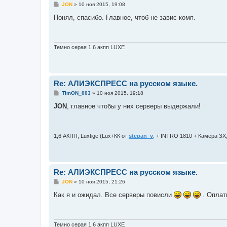
С
JON
»
10 ноя 2015, 19:08
о
о
Понял, спасибо. Главное, чтоб не завис комп.
б
щ
е
н
и
Темно серая 1.6 акпп LUXE
е
Re: АЛИЭКСПРЕСС на русском языке.
С
TimON_003
»
10 ноя 2015, 19:18
о
о
JON
, главное чтобы у них серверы выдержали!
б
щ
е
н
и
1,6 АКПП, Luxtige (Lux+КК от
stepan_v
, + INTRO 1810 + Камера ЗХ
е
Re: АЛИЭКСПРЕСС на русском языке.
С
JON
»
10 ноя 2015, 21:26
о
о
Как я и ожидал. Все серверы повисли
. Оплат
б
щ
е
н
и
Темно серая 1.6 акпп LUXE