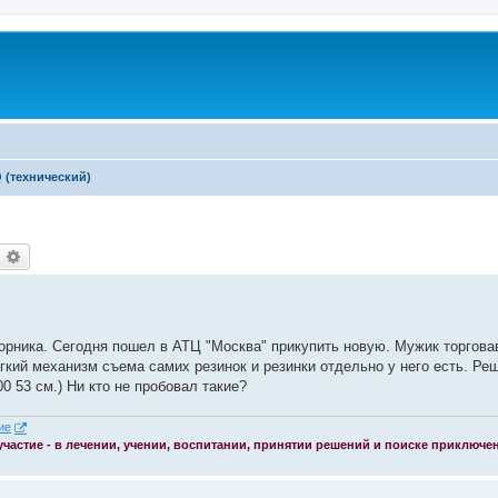
 (технический)
оиск
Расширенный поиск
орника. Сегодня пошел в АТЦ "Москва" прикупить новую. Мужик торгов
ий механизм съема самих резинок и резинки отдельно у него есть. Реш
00 53 см.) Ни кто не пробовал такие?
 участие - в лечении, учении, воспитании, принятии решений и поиске приключе