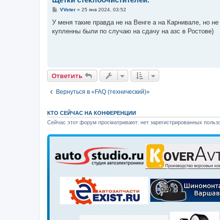
С
VVeter
»
25 янв 2024, 03:52
о
о
У меня такие правда не на Венге а на Карнивале, но не
б
купленны были по случаю на сдачу на азс в Ростове)
щ
е
н
и
е
Ответить
Вернуться в «FAQ (технический)»
КТО СЕЙЧАС НА КОНФЕРЕНЦИИ
Сейчас этот форум просматривают: нет зарегистрированных пользо