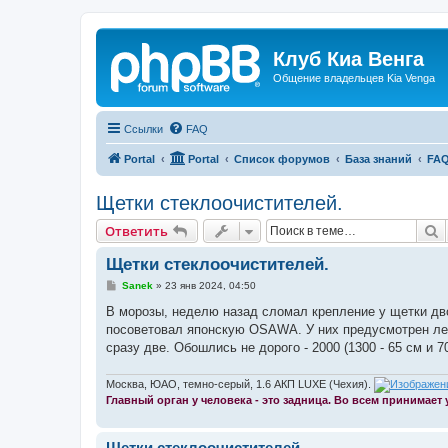
Клуб Киа Венга
Общение владельцев Kia Venga
Ссылки
FAQ
Portal
Portal
Список форумов
База знаний
FAQ
Щетки стеклоочистителей.
П
Ответить
Щетки стеклоочистителей.
С
Sanek
»
23 янв 2024, 04:50
о
о
В морозы, неделю назад сломал крепление у щетки дв
б
посоветовал японскую OSAWA. У них предусмотрен легк
щ
е
сразу две. Обошлись не дорого - 2000 (1300 - 65 см и 7
н
и
е
Москва, ЮАО, темно-серый, 1.6 АКП LUXE (Чехия).
Главный орган у человека - это задница. Во всем принимает
Щетки стеклоочистителей.