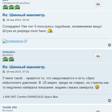
Продвинутый драйвер
Re: Шинный манометр.
С
26 янв 2015, 05:32
о
о
Солидарен! Уже лет 5 пользуюсь подобным, незаменимая вещь!
б
Штука из разряда must have
щ
е
н
и
е
Andrej4en
Драйвер
Re: Шинный манометр.
С
26 янв 2015, 07:31
о
о
У меня такой... нравится то, что накручивается и есть сброс
б
избыточного давления. В -15 мерил, вроде не соврал, но стрелка как-
щ
е
то медленно набирала показания, видимо смазка замерзла.
н
и
е
1,4/90 5MT Comfort DNW5D1615 Space Blue
TimON_003
Ветеран