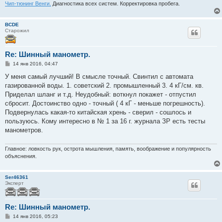
Чип-тюнинг Венги.
Диагностика всех систем. Корректировка пробега.
BCDE
Старожил
Re: Шинный манометр.
С
14 янв 2016, 04:47
о
о
У меня самый лучший! В смысле точный. Свинтил с автомата
б
газированной воды. 1. советский 2. промышленный 3. 4 кГ/см. кв.
щ
е
Приделал шланг и т.д. Неудобный: воткнул покажет - отпустил
н
сбросит. Достоинство одно - точный ( 4 кГ - меньше погрешность).
и
е
Подвернулась какая-то китайская хрень - сверил - сошлось и
пользуюсь. Кому интересно в № 1 за 16 г. журнала ЗР есть тесты
манометров.
Главное: ловкость рук, острота мышления, память, воображение и популярность
объяснения.
Ser46361
Эксперт
Re: Шинный манометр.
С
14 янв 2016, 05:23
о