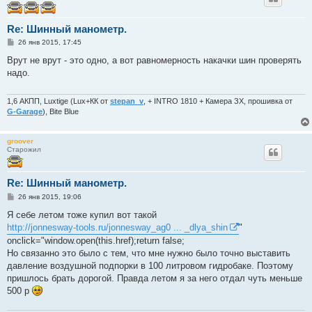
Re: Шинный манометр.
С
26 янв 2015, 17:45
о
о
Врут не врут - это одно, а вот равномерность накачки шин проверять
б
надо.
щ
е
н
и
1,6 АКПП, Luxtige (Lux+КК от
stepan_v
, + INTRO 1810 + Камера ЗХ, прошивка от
е
G-Garage
), Bite Blue
groover
Старожил
Re: Шинный манометр.
С
26 янв 2015, 19:06
о
о
Я себе летом тоже купил вот такой
б
http://jonnesway-tools.ru/jonnesway_ag0 ... _dlya_shin
"
щ
е
onclick="window.open(this.href);return false;
н
Но связанно это было с тем, что мне нужно было точно выставить
и
е
давление воздушной подпорки в 100 литровом гидробаке. Поэтому
пришлось брать дорогой. Правда летом я за него отдал чуть меньше
500 р