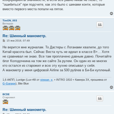
"ошибиться" при подсчете, как это было с шинами конти, которые
вместо первого места попали на пятое.
TimON_003
Ветеран
Re: Шинный манометр.
С
15 янв 2016, 07:49
о
о
Не верится мне журналам. То Дастеры с Логанами хвалили, до того
б
Китай красота был. Сейчас Веста чуть не идеал в классе В+... Хотя
щ
е
не сравнивал не знаю. Все там проплачено давным давно. Почитайте
н
блог Колодочкина на том же сайте За рулем. Он один из не многих
и
е
кто остался из старожил и всю эту кухню описывал у себя.
А манометр у меня цифровой Airline за 500 рублев в Би-Би купленый.
1,6 АКПП, Luxtige (Lux+КК от
stepan_v
, + INTRO 1810 + Камера ЗХ, прошивка от
G-Garage
), Bite Blue
BCDE
Старожил
Re: Шинный манометр.