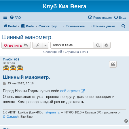
Клуб Киа Венга
FAQ
Регистрация
Вход
П
Portal
Portal
Список форумов
Технические разделы эксплуатации Kia Venga
Шины и диски
о
Шинный манометр.
и
Поиск
Расширен
Ответить
с
14 сообщений • Страница
1
из
1
к
TimON_003
Ветеран
Шинный манометр.
С
25 янв 2015, 20:16
о
о
Перед Новым Годом купил себе
сей агрегат
.
б
Очень полезная штука - прошел по кругу, давление проверил и
щ
е
поехал. Компрессор каждый раз не доставать...
н
и
е
1,6 АКПП, Luxtige (Lux+КК от
stepan_v
, + INTRO 1810 + Камера ЗХ, прошивка от
G-Garage
), Bite Blue
Dark