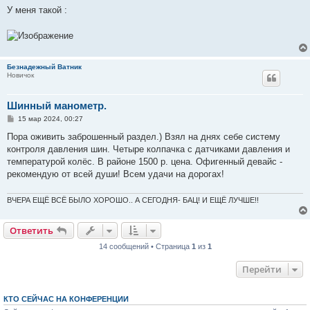
о
У меня такой :
б
щ
е
н
и
е
Безнадежный Ватник
Новичок
Шинный манометр.
С
15 мар 2024, 00:27
о
о
Пора оживить заброшенный раздел.) Взял на днях себе систему
б
контроля давления шин. Четыре колпачка с датчиками давления и
щ
е
температурой колёс. В районе 1500 р. цена. Офигенный девайс -
н
рекомендую от всей души! Всем удачи на дорогах!
и
е
ВЧЕРА ЕЩЁ ВСЁ БЫЛО ХОРОШО.. А СЕГОДНЯ- БАЦ! И ЕЩЁ ЛУЧШЕ!!
Ответить
14 сообщений • Страница
1
из
1
Перейти
КТО СЕЙЧАС НА КОНФЕРЕНЦИИ