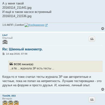
о
А у меня такой
б
20160114_211441.jpg
щ
е
И ещё в таком насосе встроенный
н
20160114_211536.jpg
и
е
1.6 АКПП ,Comfort
Lbvf
Опытный
Re: Шинный манометр.
С
14 янв 2016, 07:56
о
о
б
BCDE писал(а):
щ
е
...в № ... журнала ЗР есть тесты ...
н
и
е
Когда-то я тоже считал тесты журнала ЗР как авторитетные и
честные, пока не попал на неприятность. Лучшие тестировщики - это
друзья на форуме и просто друзья. И, конечно, личный опыт.
TimON_003
Ветеран