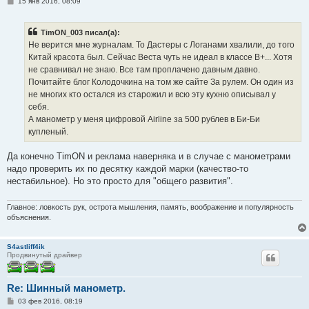
С
15 янв 2016, 08:09
о
о
б
TimON_003 писал(а):
щ
е
Не верится мне журналам. То Дастеры с Логанами хвалили, до того
н
Китай красота был. Сейчас Веста чуть не идеал в классе В+... Хотя
и
е
не сравнивал не знаю. Все там проплачено давным давно.
Почитайте блог Колодочкина на том же сайте За рулем. Он один из
не многих кто остался из старожил и всю эту кухню описывал у
себя.
А манометр у меня цифровой Airline за 500 рублев в Би-Би
купленый.
Да конечно TimON и реклама наверняка и в случае с манометрами
надо проверить их по десятку каждой марки (качество-то
нестабильное). Но это просто для "общего развития".
Главное: ловкость рук, острота мышления, память, воображение и популярность
объяснения.
S4astliff4ik
Продвинутый драйвер
Re: Шинный манометр.
С
03 фев 2016, 08:19
о