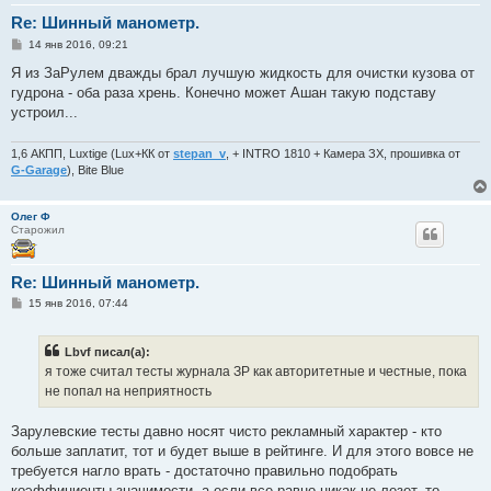
Re: Шинный манометр.
С
14 янв 2016, 09:21
о
о
Я из ЗаРулем дважды брал лучшую жидкость для очистки кузова от
б
гудрона - оба раза хрень. Конечно может Ашан такую подставу
щ
е
устроил...
н
и
е
1,6 АКПП, Luxtige (Lux+КК от
stepan_v
, + INTRO 1810 + Камера ЗХ, прошивка от
G-Garage
), Bite Blue
Олег Ф
Старожил
Re: Шинный манометр.
С
15 янв 2016, 07:44
о
о
б
Lbvf писал(а):
щ
е
я тоже считал тесты журнала ЗР как авторитетные и честные, пока
н
не попал на неприятность
и
е
Зарулевские тесты давно носят чисто рекламный характер - кто
больше заплатит, тот и будет выше в рейтинге. И для этого вовсе не
требуется нагло врать - достаточно правильно подобрать
коэффициенты значимости, а если все равно никак не лезет, то