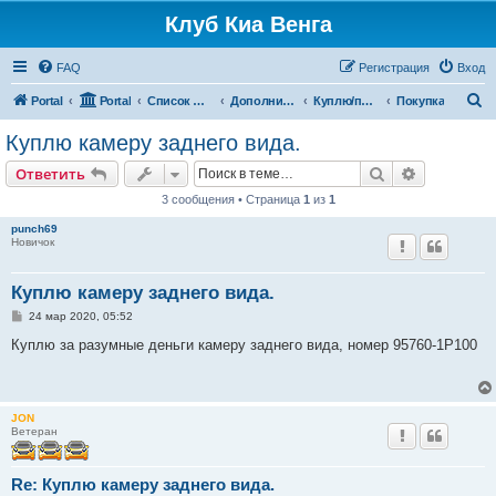
Клуб Киа Венга
FAQ
Регистрация
Вход
П
Portal
Portal
Список форумов
Дополнительные разделы
Куплю/продам
Покупка
о
Куплю камеру заднего вида.
и
Поиск
Расширен
Ответить
с
3 сообщения • Страница
1
из
1
к
punch69
Новичок
Куплю камеру заднего вида.
С
24 мар 2020, 05:52
о
о
Куплю за разумные деньги камеру заднего вида, номер 95760-1Р100
б
щ
е
н
и
JON
е
Ветеран
Re: Куплю камеру заднего вида.