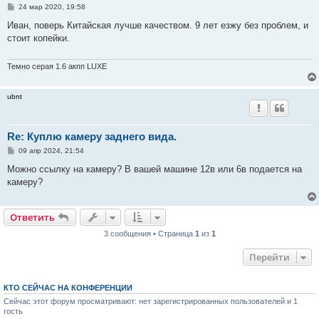
С
24 мар 2020, 19:58
о
о
Иван, поверь Китайская лучше качеством. 9 лет езжу без проблем, и
б
стоит копейки.
щ
е
н
и
Темно серая 1.6 акпп LUXE
е
ubnt
Re: Куплю камеру заднего вида.
С
09 апр 2024, 21:54
о
о
Можно ссылку на камеру? В вашей машине 12в или 6в подается на
б
камеру?
щ
е
н
и
Ответить
е
3 сообщения • Страница
1
из
1
Перейти
КТО СЕЙЧАС НА КОНФЕРЕНЦИИ
Сейчас этот форум просматривают: нет зарегистрированных пользователей и 1
гость