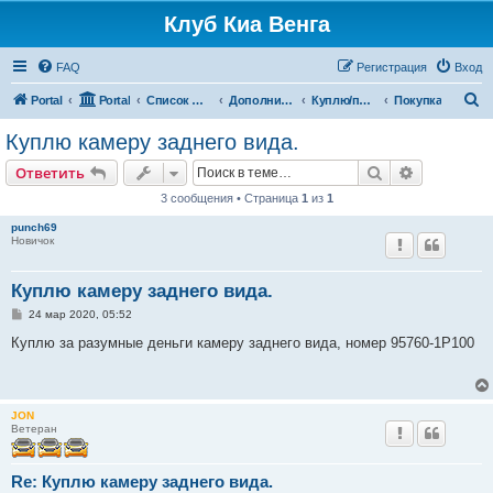
Клуб Киа Венга
FAQ
Регистрация
Вход
П
Portal
Portal
Список форумов
Дополнительные разделы
Куплю/продам
Покупка
о
Куплю камеру заднего вида.
и
Поиск
Расширен
Ответить
с
3 сообщения • Страница
1
из
1
к
punch69
Новичок
Куплю камеру заднего вида.
С
24 мар 2020, 05:52
о
о
Куплю за разумные деньги камеру заднего вида, номер 95760-1Р100
б
щ
е
н
и
JON
е
Ветеран
Re: Куплю камеру заднего вида.