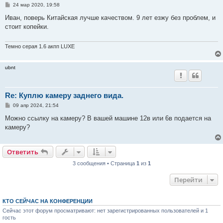
С
24 мар 2020, 19:58
о
о
Иван, поверь Китайская лучше качеством. 9 лет езжу без проблем, и
б
стоит копейки.
щ
е
н
и
Темно серая 1.6 акпп LUXE
е
ubnt
Re: Куплю камеру заднего вида.
С
09 апр 2024, 21:54
о
о
Можно ссылку на камеру? В вашей машине 12в или 6в подается на
б
камеру?
щ
е
н
и
Ответить
е
3 сообщения • Страница
1
из
1
Перейти
КТО СЕЙЧАС НА КОНФЕРЕНЦИИ
Сейчас этот форум просматривают: нет зарегистрированных пользователей и 1
гость