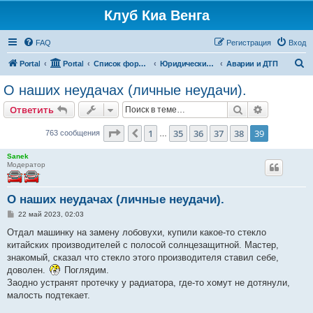
Клуб Киа Венга
FAQ
Регистрация
Вход
П
Portal
Portal
Список форумов
Юридические вопросы
Аварии и ДТП
о
О наших неудачах (личные неудачи).
и
Поиск
Расширен
Ответить
с
к
Страница
39
из
39
1
35
36
37
38
39
Пред.
763 сообщения
…
Sanek
Модератор
О наших неудачах (личные неудачи).
С
22 май 2023, 02:03
о
о
Отдал машинку на замену лобовухи, купили какое-то стекло
б
китайских производителей с полосой солнцезащитной. Мастер,
щ
е
знакомый, сказал что стекло этого производителя ставил себе,
н
доволен.
Поглядим.
и
е
Заодно устранят протечку у радиатора, где-то хомут не дотянули,
малость подтекает.