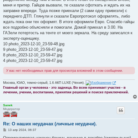
меня и притер. Гайцов вызвали, те сказали сфоткать и ждать их на
заправке впереди. Туда позже приехали (2 сами одну привезли) с
переднего ДТП. Глянули и сказали Европротокол оформлять, либо
ждать пока они тех оформят. В итоге оформили Евро. Спасибо гайцы
все подробно объясняли и помогали. Домой приехал в 3.00. На
ГАЗели потертость на тенте от моего зеркала. На среду записался к
эксперту-оценщику.
10 photo_2023-12-10_23-59-48.jpg
9 photo_2023-12-10_23-59-47.jpg
8 photo_2023-12-10_23-59-47.jpg
4 photo_2023-12-10_23-59-47.jpg
У вас нет необходимых прав для просмотра вложений в этом сообщении.
Москва, ЮАО, темно-серый, 1.6 АКП LUXE (Чехия).
Главный орган у человека - это задница. Во всем принимает участие - в
лечении, учении, воспитании, принятии решений и поиске приключений.
Sanek
Модератор
Re: О наших неудачах (личные неудачи).
С
13 апр 2024, 06:37
о
о
Отремонтировал наконец бочину, раненую в декабре (смотри выше).