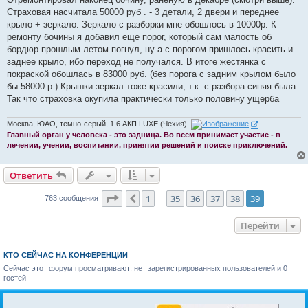
б
Страховая насчитала 50000 руб . - 3 детали, 2 двери и переднее
щ
е
крыло + зеркало. Зеркало с разборки мне обошлось в 10000р. К
н
ремонту бочины я добавил еще порог, который сам малость об
и
е
бордюр прошлым летом погнул, ну а с порогом пришлось красить и
заднее крыло, ибо переход не получался. В итоге жестянка с
покраской обошлась в 83000 руб. (без порога с задним крылом было
бы 58000 р.) Крышки зеркал тоже красили, т.к. с разбора синяя была.
Так что страховка окупила практически только половину ущерба
Москва, ЮАО, темно-серый, 1.6 АКП LUXE (Чехия).
Главный орган у человека - это задница. Во всем принимает участие - в
лечении, учении, воспитании, принятии решений и поиске приключений.
Ответить
Страница
39
из
39
1
35
36
37
38
39
Пред.
763 сообщения
…
Перейти
КТО СЕЙЧАС НА КОНФЕРЕНЦИИ
Сейчас этот форум просматривают: нет зарегистрированных пользователей и 0
гостей