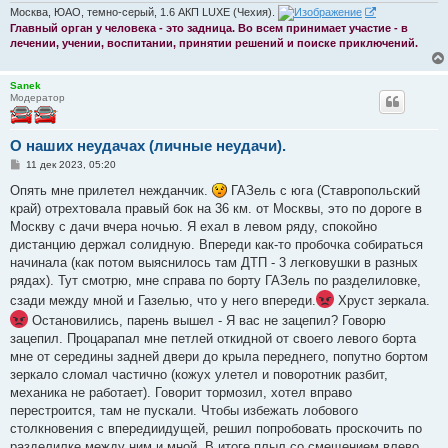
Москва, ЮАО, темно-серый, 1.6 АКП LUXE (Чехия).
Главный орган у человека - это задница. Во всем принимает участие - в
лечении, учении, воспитании, принятии решений и поиске приключений.
Sanek
Модератор
О наших неудачах (личные неудачи).
С
11 дек 2023, 05:20
о
о
Опять мне прилетел нежданчик.
ГАЗель с юга (Ставропольский
б
край) отрехтовала правый бок на 36 км. от Москвы, это по дороге в
щ
е
Москву с дачи вчера ночью. Я ехал в левом ряду, спокойно
н
дистанцию держал солидную. Впереди как-то пробочка собираться
и
е
начинала (как потом выяснилось там ДТП - 3 легковушки в разных
рядах). Тут смотрю, мне справа по борту ГАЗель по разделиловке,
сзади между мной и Газелью, что у него впереди.
Хруст зеркала.
Остановились, парень вышел - Я вас не зацепил? Говорю
зацепил. Процарапал мне петлей откидной от своего левого борта
мне от середины задней двери до крыла переднего, попутно бортом
зеркало сломал частично (кожух улетел и поворотник разбит,
механика не работает). Говорит тормозил, хотел вправо
перестроится, там не пускали. Чтобы избежать лобового
столкновения с впередиидущей, решил попробовать проскочить по
разделилке между ним и мной. В итоге плыл со смещением влево,