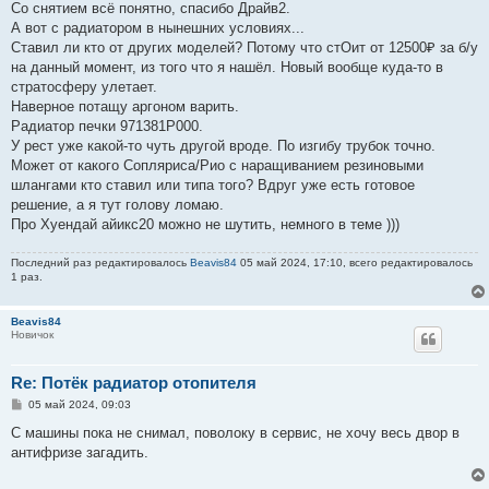
Со снятием всё понятно, спасибо Драйв2.
А вот с радиатором в нынешних условиях...
Ставил ли кто от других моделей? Потому что стОит от 12500₽ за б/у
на данный момент, из того что я нашёл. Новый вообще куда-то в
стратосферу улетает.
Наверное потащу аргоном варить.
Радиатор печки 971381P000.
У рест уже какой-то чуть другой вроде. По изгибу трубок точно.
Может от какого Сопляриса/Рио с наращиванием резиновыми
шлангами кто ставил или типа того? Вдруг уже есть готовое
решение, а я тут голову ломаю.
Про Хуендай айикс20 можно не шутить, немного в теме )))
Последний раз редактировалось
Beavis84
05 май 2024, 17:10, всего редактировалось
1 раз.
Beavis84
Новичок
Re: Потёк радиатор отопителя
С
05 май 2024, 09:03
о
о
С машины пока не снимал, поволоку в сервис, не хочу весь двор в
б
антифризе загадить.
щ
е
н