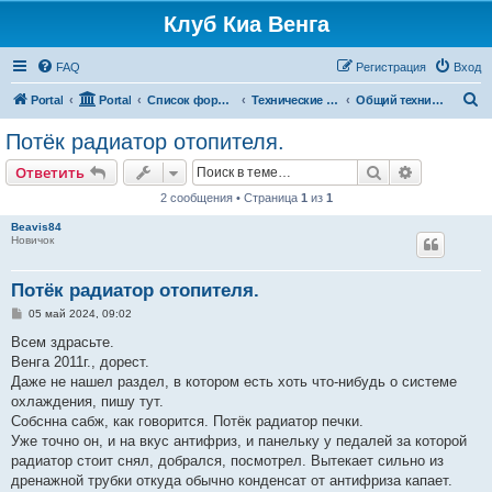
Клуб Киа Венга
FAQ
Регистрация
Вход
П
Portal
Portal
Список форумов
Технические разделы эксплуатации Kia Venga
Общий технический раздел
о
Потёк радиатор отопителя.
и
Поиск
Расширен
Ответить
с
2 сообщения • Страница
1
из
1
к
Beavis84
Новичок
Потёк радиатор отопителя.
С
05 май 2024, 09:02
о
о
Всем здрасьте.
б
Венга 2011г., дорест.
щ
е
Даже не нашел раздел, в котором есть хоть что-нибудь о системе
н
охлаждения, пишу тут.
и
е
Собснна сабж, как говорится. Потёк радиатор печки.
Уже точно он, и на вкус антифриз, и панельку у педалей за которой
радиатор стоит снял, добрался, посмотрел. Вытекает сильно из
дренажной трубки откуда обычно конденсат от антифриза капает.