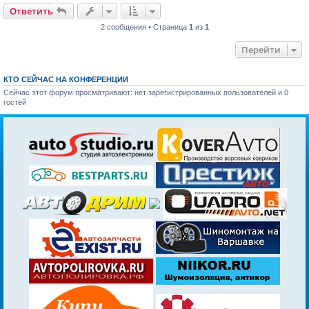
и
Ответить
е
2 сообщения • Страница
1
из
1
Перейти
КТО СЕЙЧАС НА КОНФЕРЕНЦИИ
Сейчас этот форум просматривают: нет зарегистрированных пользователей и 0
гостей