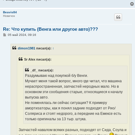
Beavis84
Новичок
Re: Что купить (Венга или другое авто)???
С
05 май 2024, 09:16
о
о
б
dimon1981
писал(а):
↑
щ
е
н
Sr Alex писал(а):
и
е
_df_ писал(а):
Раздумываю над покупкой б/у Венги.
Мучает меня такой вопрос, много где читал, что машина
нераспространенная, запчастей неродных мало. Но в
основном эти сообщения старые, относящиеся к началу
выпуска авто.
Не поменялась ли сейчас ситуация? К примеру
амортизаторы, как я понял задние подходят от Рио/
Соляриса и стоят недорого, а передние на Емексе есть
только оригиналы за 13 тыр. штука.
Запчастей навалом всяких разных, подходят от Сида, Соула и