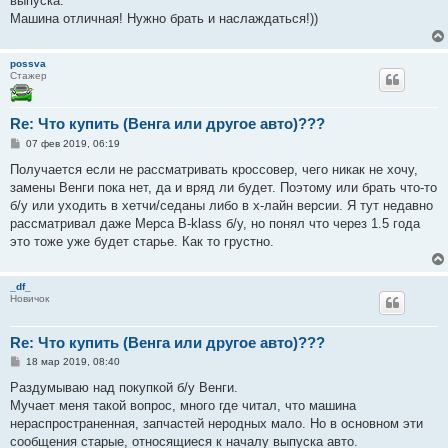
выпуска.
Машина отличная! Нужно брать и наслаждаться!))
possva
Стажер
Re: Что купить (Венга или другое авто)???
С
07 фев 2019, 06:19
о
о
Получается если не рассматривать кроссовер, чего никак не хочу,
б
замены Венги пока нет, да и вряд ли будет. Поэтому или брать что-то
щ
е
б/у или уходить в хетчи/седаны либо в х-лайн версии. Я тут недавно
н
рассматривал даже Мерса В-klass б/у, но понял что через 1.5 года
и
е
это тоже уже будет старье. Как то грустно.
_df_
Новичок
Re: Что купить (Венга или другое авто)???
С
18 мар 2019, 08:40
о
о
Раздумываю над покупкой б/у Венги.
б
Мучает меня такой вопрос, много где читал, что машина
щ
е
нераспространенная, запчастей неродных мало. Но в основном эти
н
сообщения старые, относящиеся к началу выпуска авто.
и