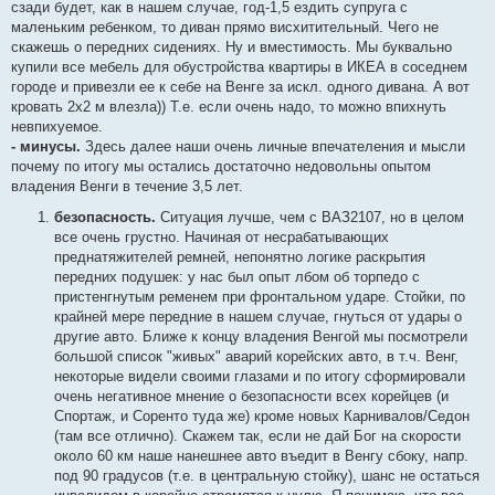
сзади будет, как в нашем случае, год-1,5 ездить супруга с
маленьким ребенком, то диван прямо висхитительный. Чего не
скажешь о передних сидениях. Ну и вместимость. Мы буквально
купили все мебель для обустройства квартиры в ИКЕА в соседнем
городе и привезли ее к себе на Венге за искл. одного дивана. А вот
кровать 2х2 м влезла)) Т.е. если очень надо, то можно впихнуть
невпихуемое.
- минусы.
Здесь далее наши очень личные впечателения и мысли
почему по итогу мы остались достаточно недовольны опытом
владения Венги в течение 3,5 лет.
безопасность.
Ситуация лучше, чем с ВАЗ2107, но в целом
все очень грустно. Начиная от несрабатывающих
преднатяжителей ремней, непонятно логике раскрытия
передних подушек: у нас был опыт лбом об торпедо с
пристенгнутым ременем при фронтальном ударе. Стойки, по
крайней мере передние в нашем случае, гнуться от удары о
другие авто. Ближе к концу владения Венгой мы посмотрели
большой список "живых" аварий корейских авто, в т.ч. Венг,
некоторые видели своими глазами и по итогу сформировали
очень негативное мнение о безопасности всех корейцев (и
Спортаж, и Соренто туда же) кроме новых Карнивалов/Седон
(там все отлично). Скажем так, если не дай Бог на скорости
около 60 км наше нанешнее авто въедит в Венгу сбоку, напр.
под 90 градусов (т.е. в центральную стойку), шанс не остаться