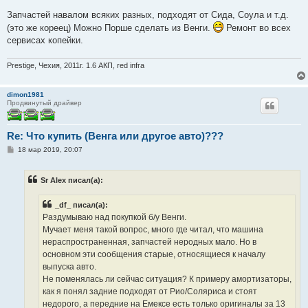
Запчастей навалом всяких разных, подходят от Сида, Соула и т.д.
(это же кореец) Можно Порше сделать из Венги.
Ремонт во всех
сервисах копейки.
Prestige, Чехия, 2011г. 1.6 АКП, red infra
dimon1981
Продвинутый драйвер
Re: Что купить (Венга или другое авто)???
С
18 мар 2019, 20:07
о
о
б
Sr Alex писал(а):
щ
е
н
_df_ писал(а):
и
е
Раздумываю над покупкой б/у Венги.
Мучает меня такой вопрос, много где читал, что машина
нераспространенная, запчастей неродных мало. Но в
основном эти сообщения старые, относящиеся к началу
выпуска авто.
Не поменялась ли сейчас ситуация? К примеру амортизаторы,
как я понял задние подходят от Рио/Соляриса и стоят
недорого, а передние на Емексе есть только оригиналы за 13