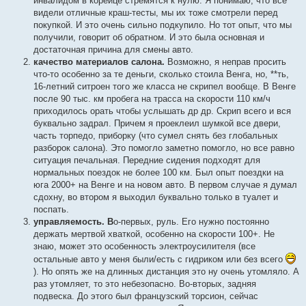
инвалидом в корейце стремятся к нулю. Я понимаю, что все
видели отличные краш-тесты, мы их тоже смотрели перед
покупкой. И это очень сильно подкупило. Но тот опыт, что мы
получили, говорит об обратном. И это была основная и
достаточная причина для смены авто.
качество материалов салона.
Возможно, я неправ просить
что-то особенно за те деньги, сколько стоила Венга, но, **ть,
16-летний ситроен того же класса не скрипел вообще. В Венге
после 90 тыс. км пробега на трасса на скорости 110 км/ч
приходилось орать чтобы услышать др др. Скрип всего и вся
буквально задрал. Причем я проеклеил шумкой все двери,
часть торпедо, приборку (что сумел снять без глобальных
разборок салона). Это помогло заметно помогло, но все равно
ситуация печальная. Передние сидения подходят для
нормальных поездок не более 100 км. Был опыт поездки на
юга 2000+ на Венге и на новом авто. В первом случае я думал
сдохну, во втором я выходил буквально только в туалет и
поспать.
управляемость. В
о-первых, руль. Его нужно постоянно
держать мертвой хваткой, особенно на скорости 100+. Не
знаю, может это особенность электроусилителя (все
остальные авто у меня были/есть с гидриком или без всего
). Но опять же на длинных дистанция это ну очень утомляло. А
раз утомляет, то это небезопасно. Во-вторых, задняя
подвеска. До этого был французский торсион, сейчас