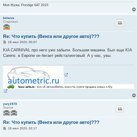
Моя Жужа: Prestige 6AT 2015
belarus
Старожил
Re: Что купить (Венга или другое авто)???
С
19 июл 2020, 00:07
о
о
KIA CARNIVAL про него уже забыли. Большая машина. Был еще KIA
б
Carens. в Европе он бегает рейсталинговый. А у нас, увы.
щ
е
н
и
е
yury1970
Знаток
Re: Что купить (Венга или другое авто)???
С
19 июл 2020, 02:17
о
о