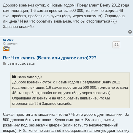
о
о
Доброго времени суток, с Новым годом! Предлагают Венгу 2012 года
б
комплектация, 1.6 самая простая за 500 000, толком не ездила 48
щ
е
тыс. пробега, пробег не скручен (беру через знакомых). Оправдана
н
ли цена? И на что обратить внимание, что бы сторговаться??))
и
е
Заранее спасибо.
Sr Alex
Старожил
Re: Что купить (Венга или другое авто)???
С
03 янв 2019, 13:18
о
о
б
Barin писал(а):
щ
е
Доброго времени суток, с Новым годом! Предлагают Венгу 2012
н
года комплектация, 1.6 самая простая за 500 000, толком не ездила
и
е
48 тыс. пробега, пробег не скручен (беру через знакомых).
Оправдана ли цена? И на что обратить внимание, что бы
сторговаться??)) Заранее спасибо.
Самая простая это механика что-ли? Что-то дорого для механики. За
500 должна быть как новая. Кузов смотрите. Вмятины, риски,
ржавчину под резинками дверей (если есть, то некачественный
покрас). Я бы конечно загнал её к официалам на полную диагностику