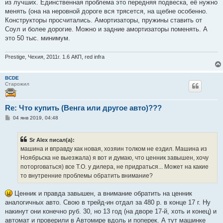
из лучших. Единственная проблема это передняя подвеска, её нужно
менять (она на неровной дороге вся трясется, на щебне особенно.
Конструкторы просчитались. Амортизаторы, пружины ставить от
Соул и более дорогие. Можно и задние амортизаторы поменять. А
это 50 тыс. минимум.
Prestige, Чехия, 2011г. 1.6 АКП, red infra
BCDE
Старожил
Re: Что купить (Венга или другое авто)???
С
04 янв 2019, 04:48
о
о
б
Sr Alex писал(а):
щ
е
машина и вправду как новая, хозяин толком не ездил. Машина из
н
Ноябрьска не выезжала) я вот и думаю, что ценник завышен, хочу
и
е
поторговаться) все Т.О. у дилера, не придраться... Может на какие
то внутренние проблемы обратить внимание?
Ценник и правда завышен, а внимание обратить на ценник
аналогичных авто. Свою в трейд-ин отдал за 480 р. в конце 17 г. Ну
накинут они конечно руб. 30, но 13 год (на дворе 17-й, хоть и конец) и
автомат и проверили в Автомире вдоль и поперек. А тут машинке