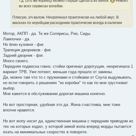
т.д. (это же кореец) Можно Порше сделать из Венги.
Ремонт
во всех сервисах копейки.
Плюсую, з/ч валом. Неоригинал практически на любой вкус. В
магазах по корейцам расходники практически всегда в наличии
Мотор, АКПП - да. Те же Солярисы, Рио, Сиды.
Лампочки - да.
Но блин кузовня - фиг.
Трапеция дворников - фиг.
Задний дворник - фиг.
Много своего.
Передняя подвеска говно, стойки оригинал дорогущие, неоригинала 1
вариант ТРВ. Уже потеют, меньше года прошло от замены.
Да, можно там что то с пружинами и стойками от Соула выдумывать,
но если говорить о решениях "из коробки" то как по мне грустноват
выбор.
Мне кажется в обслуживании дорогая машина конечно.
Но вот просторная, удобная это да. Жена счастлива, мне тоже
вполне нравится.
Но вот жопу носит да, единственная машина с передним приводом из
тех на которых ездил, у которой зимой жопа вперед морды пытается
ехать на минимальных скоростях в повороте.