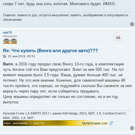
скоро 7 лет, будь она хоть золотая. Многовато будет. ИМХО.
Главное: ловкость рук, острота мышления, память, воображение и популярность
объяснения.
zuk73
Абориген
Re: Что купить (Венга или другое авто)???
С
22 янв 2019, 05:51
о
о
Barin
, в 2016 году продал свою Венгу 13-го года, в комплектации
б
чуть богаче той что Вам предлогают. Взял за нее 500 тыс. На тот
щ
е
момент машине было 3,5 года. Ваша, думаю больше 400 тыс. не
н
потянет. Ну это мое мнение. Конечно, для семилетней машины 48
и
е
тысяч пробега, это хорошо, но подумайте сколько Вы сможете за нее
вернуть через пару лет, если соберетесь продавать.
Цену машины определяет не только ее состояние, но и ее год
выпуска.
Hyundai Creta 1,6 6АКПП 2017 г. ранее KIA Venga, 2013, 6МТ, 1.6, Comfort,Ford C-
MAX, 2005, 1,8, 5МТ;