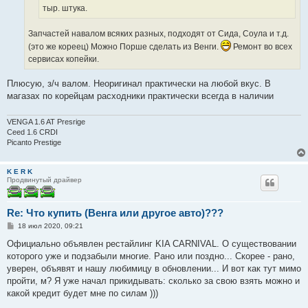
тыр. штука.
Запчастей навалом всяких разных, подходят от Сида, Соула и т.д.
(это же кореец) Можно Порше сделать из Венги.
Ремонт во всех
сервисах копейки.
Плюсую, з/ч валом. Неоригинал практически на любой вкус. В
магазах по корейцам расходники практически всегда в наличии
VENGA 1.6 AT Presrige
Ceed 1.6 CRDI
Picanto Prestige
K E R K
Продвинутый драйвер
Re: Что купить (Венга или другое авто)???
С
18 июл 2020, 09:21
о
о
Официально объявлен рестайлинг KIA CARNIVAL. О существовании
б
которого уже и подзабыли многие. Рано или поздно... Скорее - рано,
щ
е
уверен, объявят и нашу любимицу в обновлении... И вот как тут мимо
н
пройти, м? Я уже начал прикидывать: сколько за свою взять можно и
и
е
какой кредит будет мне по силам )))