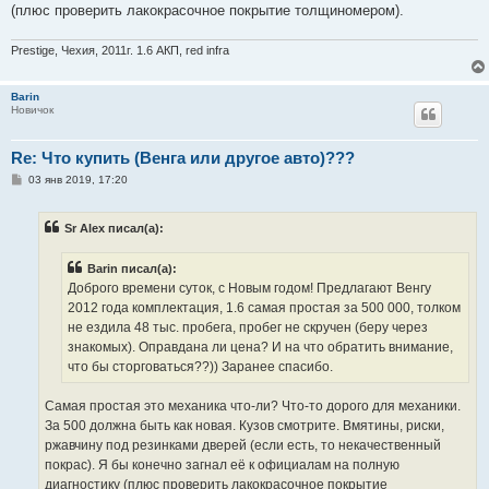
(плюс проверить лакокрасочное покрытие толщиномером).
Prestige, Чехия, 2011г. 1.6 АКП, red infra
Barin
Новичок
Re: Что купить (Венга или другое авто)???
С
03 янв 2019, 17:20
о
о
б
Sr Alex писал(а):
щ
е
н
Barin писал(а):
и
е
Доброго времени суток, с Новым годом! Предлагают Венгу
2012 года комплектация, 1.6 самая простая за 500 000, толком
не ездила 48 тыс. пробега, пробег не скручен (беру через
знакомых). Оправдана ли цена? И на что обратить внимание,
что бы сторговаться??)) Заранее спасибо.
Самая простая это механика что-ли? Что-то дорого для механики.
За 500 должна быть как новая. Кузов смотрите. Вмятины, риски,
ржавчину под резинками дверей (если есть, то некачественный
покрас). Я бы конечно загнал её к официалам на полную
диагностику (плюс проверить лакокрасочное покрытие