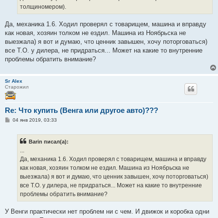
толщиномером).
Да, механика 1.6. Ходил проверял с товарищем, машина и вправду
как новая, хозяин толком не ездил. Машина из Ноябрьска не
выезжала) я вот и думаю, что ценник завышен, хочу поторговаться)
все Т.О. у дилера, не придраться... Может на какие то внутренние
проблемы обратить внимание?
Sr Alex
Старожил
Re: Что купить (Венга или другое авто)???
С
04 янв 2019, 03:33
о
о
б
Barin писал(а):
щ
е
...
н
Да, механика 1.6. Ходил проверял с товарищем, машина и вправду
и
е
как новая, хозяин толком не ездил. Машина из Ноябрьска не
выезжала) я вот и думаю, что ценник завышен, хочу поторговаться)
все Т.О. у дилера, не придраться... Может на какие то внутренние
проблемы обратить внимание?
У Венги практически нет проблем ни с чем. И движок и коробка одни