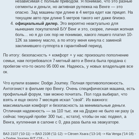
независимая с полным приводом. Я понимаю, что это разные
сегменты и деньги, но активная рулежка на Венге — это
опасно. Зад машины при длине в 4 метра едет как прицеп. На
текущем авто при длине 5 метров такого нет даже близко.
официальный дилер.
Это вероятно неактуально для
нынешних покупателей Б/У Венг и это, скорее, личная жопная
боль... но я до сих пор не понимаю, какого лешего платил 10-
12К за замену масло, а по итогу меня кинула с заменой
заклинившего суппорта в гарантийний период.
По итогу: безопасность + комфорт + у нас произошло пополнение
семьи, нам потребовался 7-метный авто и Венга была продана с
пробегом что-то около 95 000 км. Надеюсь, у новых владельцев все
ок.
Что купили взамен: Dodge Journey. Полная противоположность.
Антогонист в фильме про Венгу. Очень специфическая машина, есть
профильный форум, там можно почитать. Пол года выбирал, что
взять и еще около 7 месяцев искал "свой". Из важного:
максимальная комфорт и безопасность за минимальные деньги.
Отличная надежность — за 110 тыс. км на Додже не было ни разу (а
сейчас текущий пробег 300 тыс., кстати), чтобы он нас подвел, а
Венга, купленная в салоне с 0, два раза была на эвакуаторе.
ВАЗ 2107 ('10-11) -> ВАЗ 2108 ('11-12) -> Citroen Xsara ('13-14) -> Kia Venga ('14-18) -
> Dodge Journey R/T ('18 - ..)