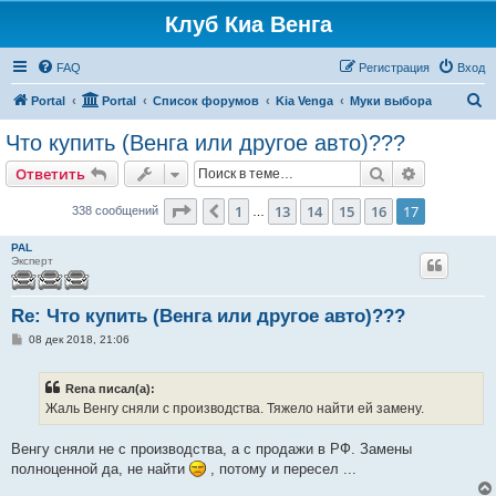
Клуб Киа Венга
FAQ
Регистрация
Вход
П
Portal
Portal
Список форумов
Kia Venga
Муки выбора
о
Что купить (Венга или другое авто)???
и
Поиск
Расширен
Ответить
с
к
Страница
17
из
17
1
13
14
15
16
17
Пред.
338 сообщений
…
PAL
Эксперт
Re: Что купить (Венга или другое авто)???
С
08 дек 2018, 21:06
о
о
б
Rena писал(а):
щ
е
Жаль Венгу сняли с производства. Тяжело найти ей замену.
н
и
е
Венгу сняли не с производства, а с продажи в РФ. Замены
полноценной да, не найти
, потому и пересел ...