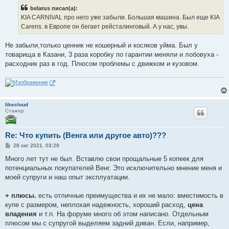
б
belarus писал(а):
щ
е
KIA CARNIVAL про него уже забыли. Большая машина. Был еще KIA
н
Carens. в Европе он бегает рейсталинговый. А у нас, увы.
и
е
Не забыли,только ценник не кошерный и косяков уйма. Был у
товарища в Казани, 3 раза коробку по гарантии меняли и лобовуха -
расходник раз в год. Плюсом проблемы с движком и кузовом.
likecloud
Стажер
Re: Что купить (Венга или другое авто)???
С
28 окт 2021, 03:29
о
о
Много лет тут не был. Вставлю свои прощальные 5 копеек для
б
потенциальных покупателей Венг. Это исключительно мнение меня и
щ
е
моей супруги и наш опыт эксплуатации.
н
и
е
+ плюсы.
есть отличные преимущества и их не мало: вместимость в
купе с размером, неплохая надежность, хороший расход,
цена
владения
и т.п. На форуме много об этом написано. Отдельным
плюсом мы с супругой выделяем задний диван. Если, например,