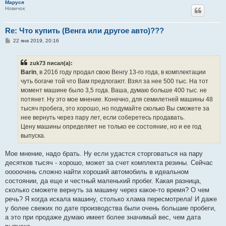
Маруся
Новичок
Re: Что купить (Венга или другое авто)???
С
22 янв 2019, 20:16
о
о
б
zuk73 писал(а):
щ
е
Barin
, в 2016 году продал свою Венгу 13-го года, в комплектации
н
чуть богаче той что Вам предлогают. Взял за нее 500 тыс. На тот
и
е
момент машине было 3,5 года. Ваша, думаю больше 400 тыс. не
потянет. Ну это мое мнение. Конечно, для семилетней машины 48
тысяч пробега, это хорошо, но подумайте сколько Вы сможете за
нее вернуть через пару лет, если соберетесь продавать.
Цену машины определяет не только ее состояние, но и ее год
выпуска.
Мое мнение, надо брать. Ну если удастся сторговаться на пару
десятков тысяч - хорошо, может за счет комплекта резины. Сейчас
ооооочень сложно найти хороший автомобиль в идеальном
состоянии, да еще и честный маленький пробег. Какая разница,
сколько сможете вернуть за машину через какое-то время? О чем
речь? Я когда искала машину, столько хлама пересмотрела! И даже
у более свежих по дате производства были очень большие пробеги,
а это при продаже думаю имеет более значимый вес, чем дата