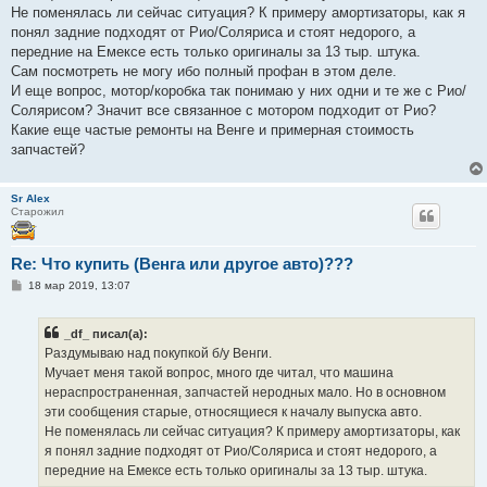
е
Не поменялась ли сейчас ситуация? К примеру амортизаторы, как я
понял задние подходят от Рио/Соляриса и стоят недорого, а
передние на Емексе есть только оригиналы за 13 тыр. штука.
Сам посмотреть не могу ибо полный профан в этом деле.
И еще вопрос, мотор/коробка так понимаю у них одни и те же с Рио/
Солярисом? Значит все связанное с мотором подходит от Рио?
Какие еще частые ремонты на Венге и примерная стоимость
запчастей?
Sr Alex
Старожил
Re: Что купить (Венга или другое авто)???
С
18 мар 2019, 13:07
о
о
б
_df_ писал(а):
щ
е
Раздумываю над покупкой б/у Венги.
н
Мучает меня такой вопрос, много где читал, что машина
и
е
нераспространенная, запчастей неродных мало. Но в основном
эти сообщения старые, относящиеся к началу выпуска авто.
Не поменялась ли сейчас ситуация? К примеру амортизаторы, как
я понял задние подходят от Рио/Соляриса и стоят недорого, а
передние на Емексе есть только оригиналы за 13 тыр. штука.