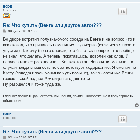
BCDE
Старожил
Re: Что купить (Венга или другое авто)???
С
09 дек 2018, 07:50
о
о
Во дворе встретил полузнакомого соседа на Венге и на вопрос что и
б
как сказал, что пришлось поменяться с дочерью (из-за чего я просто
щ
е
упустил). Так ему (по его словам) это было так поперек, что вообще
н
не знал, что делать. А теперь, покатавшись, доволен как слон. И
и
е
полчаса мне ее расхваливал. Вот как-то так. Непонятая машина. Тот
случай, когда внешность не соответствует содержанию. Я сменил на
Крету (понадобилась машинка чуть повыше), так о багажнике Венги
горюю. Такой подпол!!! + сиденья сдвигаются.
Ну разошелся и тоже туда же.
Главное: ловкость рук, острота мышления, память, воображение и популярность
объяснения.
Barin
Новичок
Re: Что купить (Венга или другое авто)???
С
03 янв 2019, 07:37