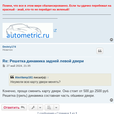
Помни, что все в этом мире сбалансированно. Если ты удачно перебежал на
красный - знай, кто-то не перейдет на зеленый!
_______________________________________________________________________
____________________________________
Dmitriy174
Новичок
Re: Решетка динамика задней левой двери
С
27 май 2024, 21:35
о
о
б
AlexVamp161
писал(а):
↑
щ
е
Неужели всю карту двери менять?
н
и
е
Конечно, проще сменить карту двери. Она стоит от 500 до 2500 руб.
Решетка (гриль) динамика составная часть обшивки двери.
Ответить
2 сообщения • Страница
1
из
1