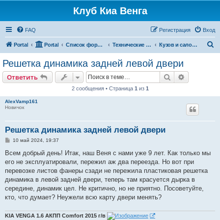
Клуб Киа Венга
FAQ
Регистрация
Вход
П
Portal
Portal
Список форумов
Технические разделы эксплуатации Kia Venga
Кузов и салон Kia Venga
о
Решетка динамика задней левой двери
и
Поиск
Расширен
Ответить
с
2 сообщения • Страница
1
из
1
к
AlexVamp161
Новичок
Решетка динамика задней левой двери
С
10 май 2024, 19:37
о
о
Всем добрый день! Итак, наш Веня с нами уже 9 лет. Как только мы
б
его не эксплуатировали, пережил аж два переезда. Но вот при
щ
е
перевозке листов фанеры сзади не пережила пластиковая решетка
н
динамика в левой задней двери, теперь там красуется дырка в
и
е
середине, динамик цел. Не критично, но не приятно. Посоветуйте,
кто, что думает? Неужели всю карту двери менять?
KIA VENGA 1.6 АКПП Comfort 2015 г/в