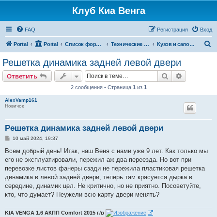
Клуб Киа Венга
FAQ
Регистрация
Вход
П
Portal
Portal
Список форумов
Технические разделы эксплуатации Kia Venga
Кузов и салон Kia Venga
о
Решетка динамика задней левой двери
и
Поиск
Расширен
Ответить
с
2 сообщения • Страница
1
из
1
к
AlexVamp161
Новичок
Решетка динамика задней левой двери
С
10 май 2024, 19:37
о
о
Всем добрый день! Итак, наш Веня с нами уже 9 лет. Как только мы
б
его не эксплуатировали, пережил аж два переезда. Но вот при
щ
е
перевозке листов фанеры сзади не пережила пластиковая решетка
н
динамика в левой задней двери, теперь там красуется дырка в
и
е
середине, динамик цел. Не критично, но не приятно. Посоветуйте,
кто, что думает? Неужели всю карту двери менять?
KIA VENGA 1.6 АКПП Comfort 2015 г/в