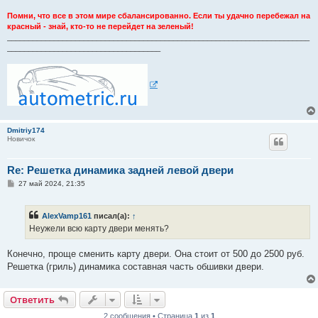
Помни, что все в этом мире сбалансированно. Если ты удачно перебежал на
красный - знай, кто-то не перейдет на зеленый!
_______________________________________________________________________
____________________________________
Dmitriy174
Новичок
Re: Решетка динамика задней левой двери
С
27 май 2024, 21:35
о
о
б
AlexVamp161
писал(а):
↑
щ
е
Неужели всю карту двери менять?
н
и
е
Конечно, проще сменить карту двери. Она стоит от 500 до 2500 руб.
Решетка (гриль) динамика составная часть обшивки двери.
Ответить
2 сообщения • Страница
1
из
1