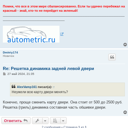
Помни, что все в этом мире сбалансированно. Если ты удачно перебежал на
красный - знай, кто-то не перейдет на зеленый!
_______________________________________________________________________
____________________________________
Dmitriy174
Новичок
Re: Решетка динамика задней левой двери
С
27 май 2024, 21:35
о
о
б
AlexVamp161
писал(а):
↑
щ
е
Неужели всю карту двери менять?
н
и
е
Конечно, проще сменить карту двери. Она стоит от 500 до 2500 руб.
Решетка (гриль) динамика составная часть обшивки двери.
Ответить
2 сообщения • Страница
1
из
1