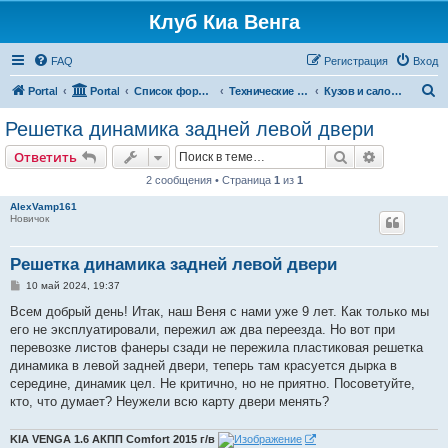
Клуб Киа Венга
FAQ
Регистрация
Вход
П
Portal
Portal
Список форумов
Технические разделы эксплуатации Kia Venga
Кузов и салон Kia Venga
о
Решетка динамика задней левой двери
и
Поиск
Расширен
Ответить
с
2 сообщения • Страница
1
из
1
к
AlexVamp161
Новичок
Решетка динамика задней левой двери
С
10 май 2024, 19:37
о
о
Всем добрый день! Итак, наш Веня с нами уже 9 лет. Как только мы
б
его не эксплуатировали, пережил аж два переезда. Но вот при
щ
е
перевозке листов фанеры сзади не пережила пластиковая решетка
н
динамика в левой задней двери, теперь там красуется дырка в
и
е
середине, динамик цел. Не критично, но не приятно. Посоветуйте,
кто, что думает? Неужели всю карту двери менять?
KIA VENGA 1.6 АКПП Comfort 2015 г/в