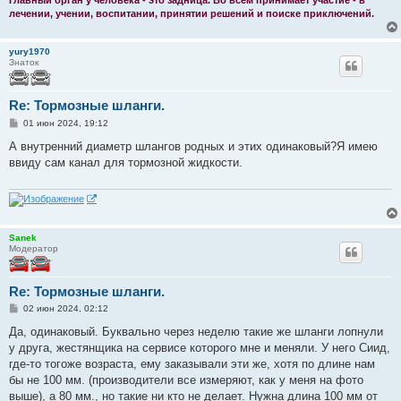
Главный орган у человека - это задница. Во всем принимает участие - в
лечении, учении, воспитании, принятии решений и поиске приключений.
yury1970
Знаток
Re: Тормозные шланги.
С
01 июн 2024, 19:12
о
о
А внутренний диаметр шлангов родных и этих одинаковый?Я имею
б
ввиду сам канал для тормозной жидкости.
щ
е
н
и
е
Sanek
Модератор
Re: Тормозные шланги.
С
02 июн 2024, 02:12
о
о
Да, одинаковый. Буквально через неделю такие же шланги лопнули
б
у друга, жестянщика на сервисе которого мне и меняли. У него Сиид,
щ
е
где-то тогоже возраста, ему заказывали эти же, хотя по длине нам
н
бы не 100 мм. (производители все измеряют, как у меня на фото
и
е
выше), а 80 мм., но такие ни кто не делает. Нужна длина 100 мм от