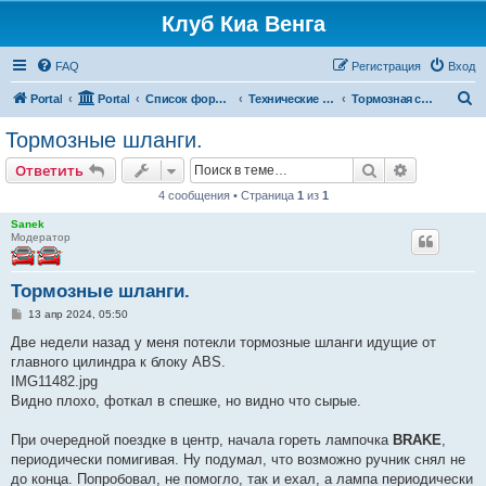
Клуб Киа Венга
FAQ
Регистрация
Вход
П
Portal
Portal
Список форумов
Технические разделы эксплуатации Kia Venga
Тормозная система
о
Тормозные шланги.
и
Поиск
Расширен
Ответить
с
4 сообщения • Страница
1
из
1
к
Sanek
Модератор
Тормозные шланги.
С
13 апр 2024, 05:50
о
о
Две недели назад у меня потекли тормозные шланги идущие от
б
главного цилиндра к блоку ABS.
щ
е
IMG11482.jpg
н
Видно плохо, фоткал в спешке, но видно что сырые.
и
е
При очередной поездке в центр, начала гореть лампочка
BRAKE
,
периодически помигивая. Ну подумал, что возможно ручник снял не
до конца. Попробовал, не помогло, так и ехал, а лампа периодически