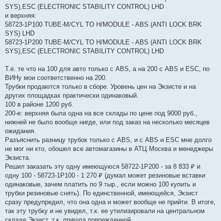
SYS),ESC (ELECTRONIC STABILITY CONTROL) LHD
и верхняя:
58723-1P100 TUBE-M/CYL TO H/MODULE - ABS (ANTI LOCK BRK
SYS) LHD
58723-1P200 TUBE-M/CYL TO H/MODULE - ABS (ANTI LOCK BRK
SYS),ESC (ELECTRONIC STABILITY CONTROL) LHD
Т.е. те что на 100 для авто только с ABS, а на 200 с ABS и ESC, по
ВИНу мои соответственно на 200.
Трубки продаются только в сборе. Уровень цен на Экзисте и на
других площадках практически одинаковый.
100 в районе 1200 руб.
200-е: верхняя была одна на все склады по цене под 9000 руб.,
нижней не было вообще нигде, или под заказ на несколько месяцев
ожидания.
Разъяснить разницу трубок только с ABS, и с ABS и ESC мне долго
не мог ни кто, обошел все автомагазины в АТЦ Москва и менеджеры
Экзиста.
Решил заказать эту одну имеющуюся 58722-1P200 - за 8 833 ₽ и
одну 100 - 58723-1P100 - 1 270 ₽ (думал может резиновые вставки
одинаковые, зачем платить по 9 тыр., если можно 100 купить и
трубки резиновые снять). По единственной, имеющейся, Экзист
сразу предупредил, что она одна и может вообще не прийти. В итоге,
так эту трубку и не увидел, т.к. ее утилизировали на центральном
складе Экзист, т.к. пришла поврежденной.