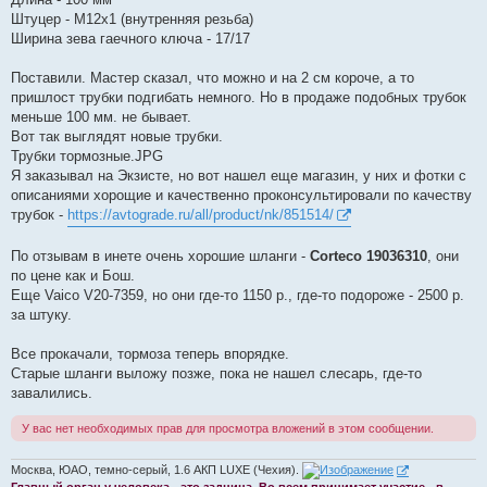
Штуцер - М12х1 (внутренняя резьба)
Ширина зева гаечного ключа - 17/17
Поставили. Мастер сказал, что можно и на 2 см короче, а то
пришлост трубки подгибать немного. Но в продаже подобных трубок
меньше 100 мм. не бывает.
Вот так выглядят новые трубки.
Трубки тормозные.JPG
Я заказывал на Экзисте, но вот нашел еще магазин, у них и фотки с
описаниями хорощие и качественно проконсультировали по качеству
трубок -
https://avtograde.ru/all/product/nk/851514/
По отзывам в инете очень хорошие шланги -
Corteco 19036310
, они
по цене как и Бош.
Еще Vaico V20-7359, но они где-то 1150 р., где-то подороже - 2500 р.
за штуку.
Все прокачали, тормоза теперь впорядке.
Старые шланги выложу позже, пока не нашел слесарь, где-то
завалились.
У вас нет необходимых прав для просмотра вложений в этом сообщении.
Москва, ЮАО, темно-серый, 1.6 АКП LUXE (Чехия).