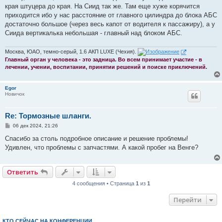
края штуцера до края. На Сиид так же. Там еще хуже корячится
приходится ибо у нас расстояние от главного цилиндра до блока АБС
достаточно большое (через весь капот от водителя к пассажиру), а у
Сиида вертикалька небольшая - главный над блоком АБС.
Москва, ЮАО, темно-серый, 1.6 АКП LUXE (Чехия).
Главный орган у человека - это задница. Во всем принимает участие - в
лечении, учении, воспитании, принятии решений и поиске приключений.
Egor
Новичок
Re: Тормозные шланги.
С
06 дек 2024, 21:26
о
о
Спасибо за столь подробное описание и решение проблемы!
б
Удивлен, что проблемы с запчастями. А какой пробег на Венге?
щ
е
н
и
Ответить
е
4 сообщения • Страница
1
из
1
Перейти
КТО СЕЙЧАС НА КОНФЕРЕНЦИИ