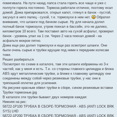
помигивала. На пути назад лапса стала гореть все чаще и уже с
полпути горела постоянно. Тормоза работали отлично, поэтому ехал
домой. Дома припарковался, открыл капот, глянул в бачок - пустой,
засунул в него палец - сухой, т.е. тормозухи в нем нет.
Обратил
внимание, что шланги под бачком сырые. Ну для начала долил
полный бачок тормозухи, утром поехал в бассейн, это не далеко,
километров 10 всего. Там поставил авто на сухой асфальт, проверил
бачок - уровень упал на 1 см. Через 2 часа поехал домой - на
асфальте мокрое пятно.
Дома еще раз долил тормозухи и еще раз осмотрел шланги. Они
были очень сырые и трубки идущие под ними к передним колесам
тоже.
Решил разбираться.
Посмотрел по схеме в каталоге, там эти шланги избражены из 3-х
частей, как у меня и есть. Т.е. со стороны главного цилиндра и блока
ABS идут металлические трубки, а ближе к главному цилиндру они
соеденены между собой через резиновые трубки, у нас они в
тряпошной оплетке для усиления.
На рисунке красным обвел трубки в сборе, сином резиновые вставки
Трубки тормозные.jpg
В каталоге эти трубки бывают двух номеров каждая:
Нижняя на рис:
58722-1P100 ТРУБКА В СБОРЕ-ТОРМОЗНАЯ - ABS (ANTI LOCK BRK
SYS) LHD
58722-1P200 ТРУБКА В СБОРЕ-ТОРМОЗНАЯ - ABS (ANTI LOCK BRK