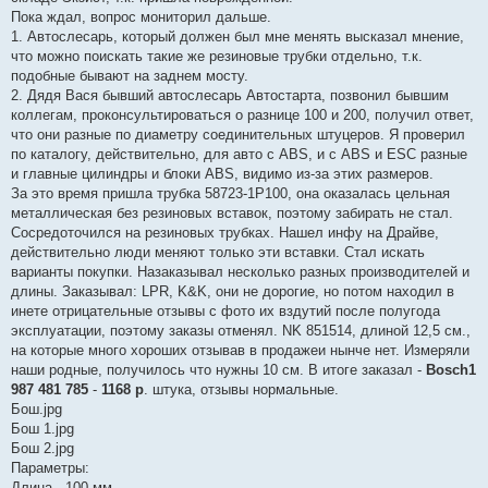
Пока ждал, вопрос мониторил дальше.
1. Автослесарь, который должен был мне менять высказал мнение,
что можно поискать такие же резиновые трубки отдельно, т.к.
подобные бывают на заднем мосту.
2. Дядя Вася бывший автослесарь Автостарта, позвонил бывшим
коллегам, проконсультироваться о разнице 100 и 200, получил ответ,
что они разные по диаметру соединительных штуцеров. Я проверил
по каталогу, действительно, для авто с ABS, и с ABS и ESC разные
и главные цилиндры и блоки ABS, видимо из-за этих размеров.
За это время пришла трубка 58723-1P100, она оказалась цельная
металлическая без резиновых вставок, поэтому забирать не стал.
Сосредоточился на резиновых трубках. Нашел инфу на Драйве,
действительно люди меняют только эти вставки. Стал искать
варианты покупки. Назаказывал несколько разных производителей и
длины. Заказывал: LPR, K&K, они не дорогие, но потом находил в
инете отрицательные отзывы с фото их вздутий после полугода
эксплуатации, поэтому заказы отменял. NK 851514, длиной 12,5 см.,
на которые много хороших отзывав в продажеи нынче нет. Измеряли
наши родные, получилось что нужны 10 см. В итоге заказал -
Bosch1
987 481 785
-
1168 р
. штука, отзывы нормальные.
Бош.jpg
Бош 1.jpg
Бош 2.jpg
Параметры:
Длина - 100 мм