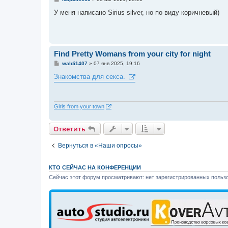
о
о
У меня написано Sirius silver, но по виду коричневый)
б
щ
е
н
и
е
Find Pretty Womans from your city for night
С
waldi1407
»
07 янв 2025, 19:16
о
о
Знакомства для секса.
б
щ
е
н
и
Girls from your town
е
Ответить
Вернуться в «Наши опросы»
КТО СЕЙЧАС НА КОНФЕРЕНЦИИ
Сейчас этот форум просматривают: нет зарегистрированных пользо