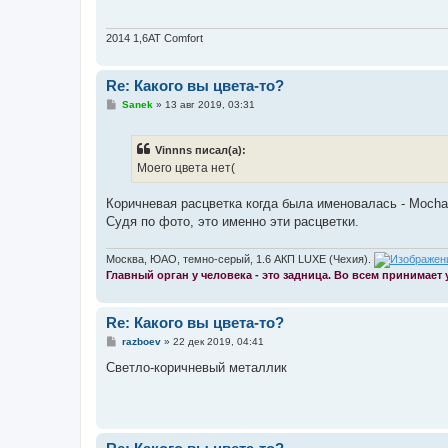
щ
е
н
и
2014 1,6АТ Comfort
е
Re: Какого вы цвета-то?
С
Sanek
»
13 авг 2019, 03:31
о
о
б
Vinnns писал(а):
щ
е
Моего цвета нет(
н
и
е
Коричневая расцветка когда была именовалась - Mocha 
Судя по фото, это именно эти расцветки.
Москва, ЮАО, темно-серый, 1.6 АКП LUXE (Чехия).
Главный орган у человека - это задница. Во всем принимает
Re: Какого вы цвета-то?
С
razboev
»
22 дек 2019, 04:41
о
о
Светло-коричневый металлик
б
щ
е
н
и
е