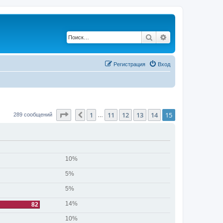
Поиск
Расширенный по
Регистрация
Вход
Страница
15
из
15
1
11
12
13
14
15
Пред.
289 сообщений
…
10%
5%
5%
14%
82
10%