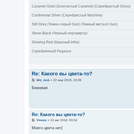
Caramel Gold (Золотистый Caramel) (Серебристый Sirius)
Continental Silver (Cеребристый Machine)
Still Grey (Темно-серый Gun) (Темный металл Gun)
Stone Black (Черный перламутр)
Glowing Red (Красный Infra)
Серебрянный Pegasus
Re: Какого вы цвета-то?
С
bliz_msk
»
22 мар 2019, 23:39
о
о
Бежевая
б
щ
е
н
и
е
Re: Какого вы цвета-то?
С
Vinnns
»
13 авг 2019, 03:04
о
о
Моего цвета нет(
б