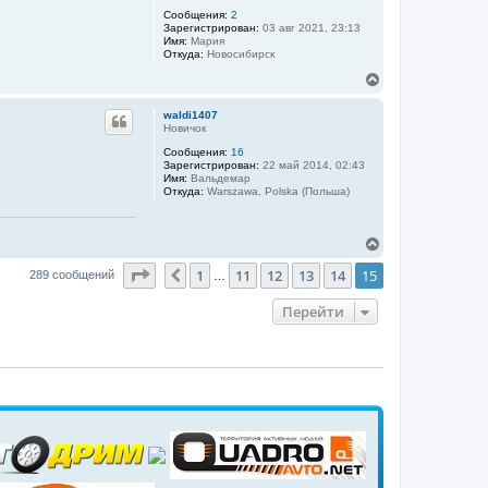
а
у
т
Сообщения:
2
е
л
т
Зарегистрирован:
03 авг 2021, 23:13
л
у
ь
Имя:
Мария
я
с
Откуда:
Новосибирск
S
я
a
к
В
n
н
е
e
k
а
р
waldi1407
ч
н
Новичок
а
у
Сообщения:
16
л
т
Зарегистрирован:
22 май 2014, 02:43
у
ь
Имя:
Вальдемар
с
Откуда:
Warszawa, Polska (Польша)
я
к
н
В
а
е
ч
Страница
15
из
15
1
11
12
13
14
15
р
Пред.
289 сообщений
а
…
н
л
у
у
Перейти
т
ь
с
я
к
н
а
ч
а
л
у