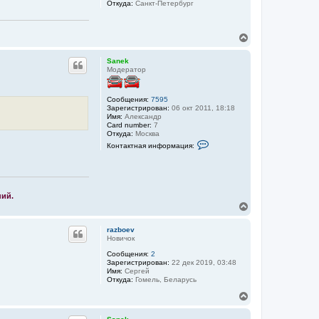
Откуда:
Санкт-Петербург
я
к
н
В
а
е
ч
р
а
Sanek
н
л
Модератор
у
у
т
ь
Сообщения:
7595
с
Зарегистрирован:
06 окт 2011, 18:18
я
Имя:
Александр
Card number:
7
к
Откуда:
Москва
н
К
Контактная информация:
а
о
ч
н
а
т
а
л
к
у
т
ний.
н
В
а
е
я
р
и
razboev
н
н
Новичок
ф
у
о
Сообщения:
2
т
р
Зарегистрирован:
22 дек 2019, 03:48
ь
м
Имя:
Сергей
с
а
Откуда:
Гомель, Беларусь
я
ц
к
В
и
я
н
е
п
а
р