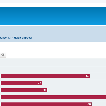
разделы
Наши опросы
оиск
Расширенный поиск
59
27
30
60