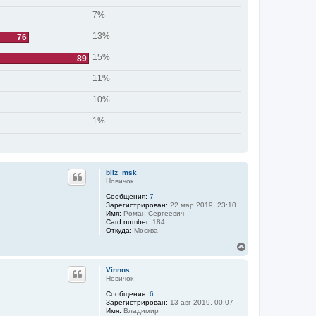
7%
13%
76
15%
89
11%
10%
1%
bliz_msk
Новичок
Сообщения:
7
Зарегистрирован:
22 мар 2019, 23:10
Имя:
Роман Сергеевич
Card number:
184
Откуда:
Москва
В
е
р
Vinnns
н
Новичок
у
Сообщения:
6
т
Зарегистрирован:
13 авг 2019, 00:07
ь
Имя:
Владимир
с