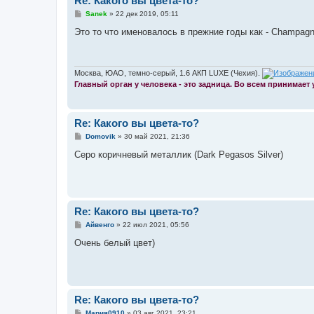
Re: Какого вы цвета-то?
С
Sanek
»
22 дек 2019, 05:11
о
о
Это то что именовалось в прежние годы как - Champagne
б
щ
е
н
и
Москва, ЮАО, темно-серый, 1.6 АКП LUXE (Чехия).
е
Главный орган у человека - это задница. Во всем принимает
Re: Какого вы цвета-то?
С
Domovik
»
30 май 2021, 21:36
о
о
Серо коричневый металлик (Dark Pegasos Silver)
б
щ
е
н
и
е
Re: Какого вы цвета-то?
С
Айвенго
»
22 июл 2021, 05:56
о
о
Очень белый цвет)
б
щ
е
н
и
е
Re: Какого вы цвета-то?
С
Мария0910
»
03 авг 2021, 23:21