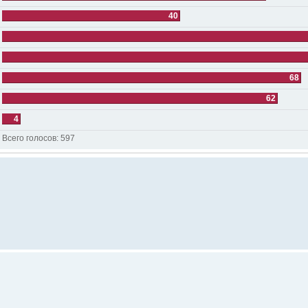
40
68
62
4
Всего голосов:
597