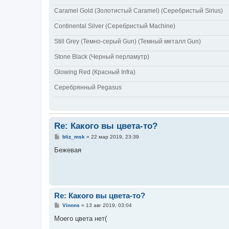
Caramel Gold (Золотистый Caramel) (Серебристый Sirius)
Continental Silver (Cеребристый Machine)
Still Grey (Темно-серый Gun) (Темный металл Gun)
Stone Black (Черный перламутр)
Glowing Red (Красный Infra)
Серебрянный Pegasus
Re: Какого вы цвета-то?
С
bliz_msk
»
22 мар 2019, 23:39
о
о
Бежевая
б
щ
е
н
и
е
Re: Какого вы цвета-то?
С
Vinnns
»
13 авг 2019, 03:04
о
о
Моего цвета нет(
б