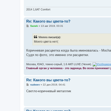
щ
е
н
и
2014 1,6АТ Comfort
е
Re: Какого вы цвета-то?
С
Sanek
»
13 авг 2019, 03:31
о
о
б
Vinnns писал(а):
щ
е
Моего цвета нет(
н
и
е
Коричневая расцветка когда была именовалась - Mocha 
Судя по фото, это именно эти расцветки.
Москва, ЮАО, темно-серый, 1.6 АКП LUXE (Чехия).
Главный орган у человека - это задница. Во всем принимает
Re: Какого вы цвета-то?
С
razboev
»
22 дек 2019, 04:41
о
о
Светло-коричневый металлик
б
щ
е
н
и
е