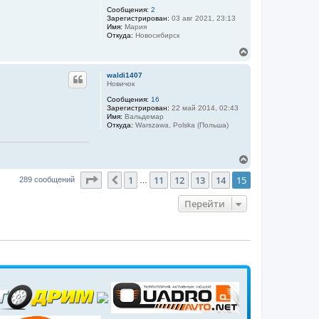
а
у
т
Сообщения:
2
е
л
т
Зарегистрирован:
03 авг 2021, 23:13
л
у
ь
Имя:
Мария
я
с
Откуда:
Новосибирск
S
я
a
к
В
n
н
е
e
k
а
р
waldi1407
ч
н
Новичок
а
у
Сообщения:
16
л
т
Зарегистрирован:
22 май 2014, 02:43
у
ь
Имя:
Вальдемар
с
Откуда:
Warszawa, Polska (Польша)
я
к
н
В
а
е
ч
Страница
15
из
15
1
11
12
13
14
15
р
Пред.
289 сообщений
а
…
н
л
у
у
Перейти
т
ь
с
я
к
н
а
ч
а
л
у