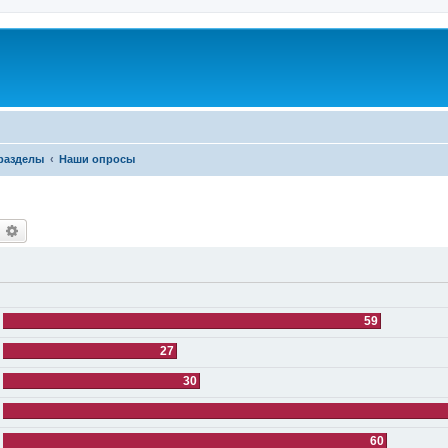
разделы
Наши опросы
оиск
Расширенный поиск
59
27
30
60