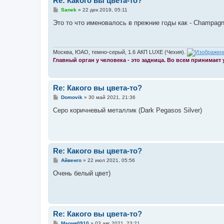
Re: Какого вы цвета-то?
С
Sanek
»
22 дек 2019, 05:11
о
о
Это то что именовалось в прежние годы как - Champagne
б
щ
е
н
и
Москва, ЮАО, темно-серый, 1.6 АКП LUXE (Чехия).
е
Главный орган у человека - это задница. Во всем принимает
Re: Какого вы цвета-то?
С
Domovik
»
30 май 2021, 21:36
о
о
Серо коричневый металлик (Dark Pegasos Silver)
б
щ
е
н
и
е
Re: Какого вы цвета-то?
С
Айвенго
»
22 июл 2021, 05:56
о
о
Очень белый цвет)
б
щ
е
н
и
е
Re: Какого вы цвета-то?
С
Мария0910
»
03 авг 2021, 23:21