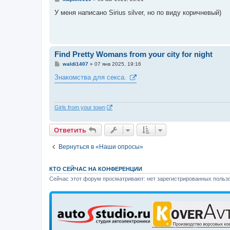
о
о
У меня написано Sirius silver, но по виду коричневый)
б
щ
е
н
и
е
Find Pretty Womans from your city for night
С
waldi1407
»
07 янв 2025, 19:16
о
о
Знакомства для секса.
б
щ
е
н
и
Girls from your town
е
Ответить
Вернуться в «Наши опросы»
КТО СЕЙЧАС НА КОНФЕРЕНЦИИ
Сейчас этот форум просматривают: нет зарегистрированных пользо