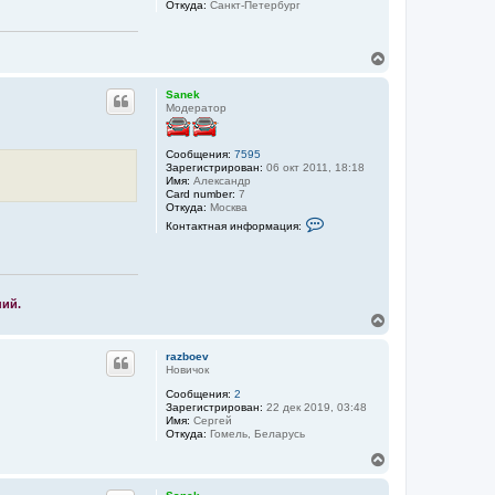
Откуда:
Санкт-Петербург
я
к
н
В
а
е
ч
р
а
Sanek
н
л
Модератор
у
у
т
ь
Сообщения:
7595
с
Зарегистрирован:
06 окт 2011, 18:18
я
Имя:
Александр
Card number:
7
к
Откуда:
Москва
н
К
Контактная информация:
а
о
ч
н
а
т
а
л
к
у
т
ний.
н
В
а
е
я
р
и
razboev
н
н
Новичок
ф
у
о
Сообщения:
2
т
р
Зарегистрирован:
22 дек 2019, 03:48
ь
м
Имя:
Сергей
с
а
Откуда:
Гомель, Беларусь
я
ц
к
В
и
я
н
е
п
а
р