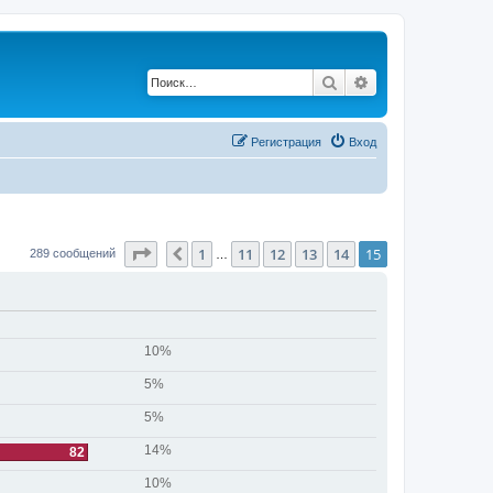
Поиск
Расширенный по
Регистрация
Вход
Страница
15
из
15
1
11
12
13
14
15
Пред.
289 сообщений
…
10%
5%
5%
14%
82
10%