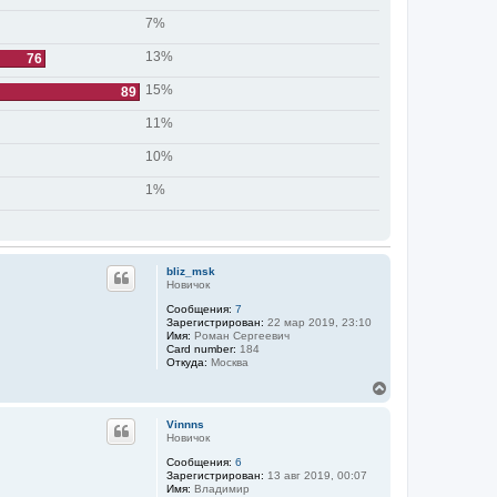
7%
13%
76
15%
89
11%
10%
1%
bliz_msk
Новичок
Сообщения:
7
Зарегистрирован:
22 мар 2019, 23:10
Имя:
Роман Сергеевич
Card number:
184
Откуда:
Москва
В
е
р
Vinnns
н
Новичок
у
Сообщения:
6
т
Зарегистрирован:
13 авг 2019, 00:07
ь
Имя:
Владимир
с