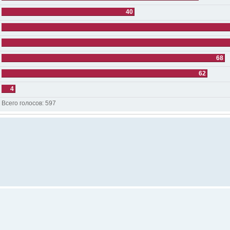
40
68
62
4
Всего голосов:
597