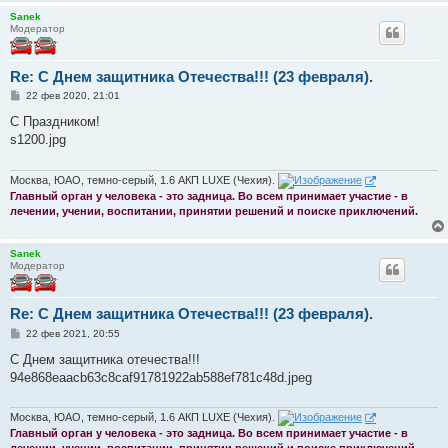
Sanek
Модератор
Re: С Днем защитника Отечества!!! (23 февраля).
С
22 фев 2020, 21:01
о
о
С Праздником!
б
s1200.jpg
щ
е
н
и
Москва, ЮАО, темно-серый, 1.6 АКП LUXE (Чехия).
е
Главный орган у человека - это задница. Во всем принимает участие - в
лечении, учении, воспитании, принятии решений и поиске приключений.
Sanek
Модератор
Re: С Днем защитника Отечества!!! (23 февраля).
С
22 фев 2021, 20:55
о
о
С Днем защитника отечества!!!
б
94e868eaacb63c8caf91781922ab588ef781c48d.jpeg
щ
е
н
и
Москва, ЮАО, темно-серый, 1.6 АКП LUXE (Чехия).
е
Главный орган у человека - это задница. Во всем принимает участие - в