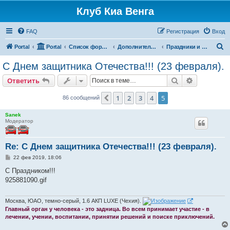
Клуб Киа Венга
FAQ
Регистрация
Вход
П
Portal
Portal
Список форумов
Дополнительные разделы
Праздники и поздравления
о
С Днем защитника Отечества!!! (23 февраля).
и
Поиск
Расширен
Ответить
с
к
1
2
3
4
5
Пред.
86 сообщений
Sanek
Модератор
Re: С Днем защитника Отечества!!! (23 февраля).
С
22 фев 2019, 18:06
о
о
С Праздником!!!
б
925881090.gif
щ
е
н
и
Москва, ЮАО, темно-серый, 1.6 АКП LUXE (Чехия).
е
Главный орган у человека - это задница. Во всем принимает участие - в
лечении, учении, воспитании, принятии решений и поиске приключений.