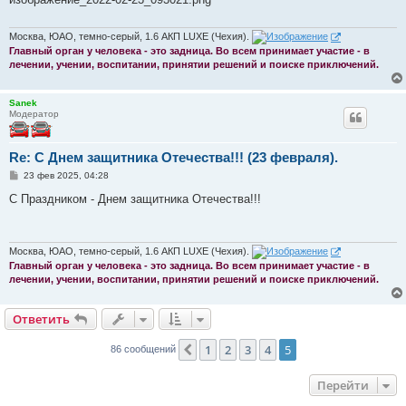
щ
е
н
и
Москва, ЮАО, темно-серый, 1.6 АКП LUXE (Чехия).
е
Главный орган у человека - это задница. Во всем принимает участие - в
лечении, учении, воспитании, принятии решений и поиске приключений.
Sanek
Модератор
Re: С Днем защитника Отечества!!! (23 февраля).
С
23 фев 2025, 04:28
о
о
С Праздником - Днем защитника Отечества!!!
б
щ
е
н
и
Москва, ЮАО, темно-серый, 1.6 АКП LUXE (Чехия).
е
Главный орган у человека - это задница. Во всем принимает участие - в
лечении, учении, воспитании, принятии решений и поиске приключений.
Ответить
1
2
3
4
5
Пред.
86 сообщений
Перейти