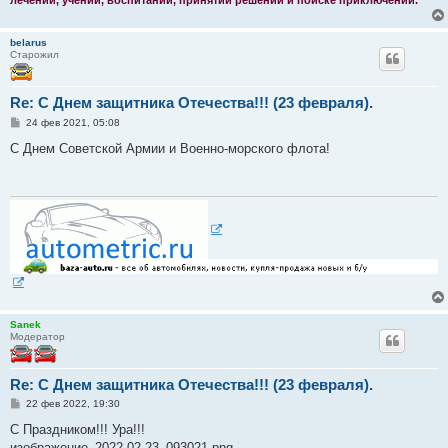
лечении, учении, воспитании, принятии решений и поиске приключений.
belarus
Старожил
Re: С Днем защитника Отечества!!! (23 февраля).
С
24 фев 2021, 05:08
о
о
С Днем Советской Армии и Военно-морского флота!
б
щ
е
н
и
е
Sanek
Модератор
Re: С Днем защитника Отечества!!! (23 февраля).
С
22 фев 2022, 19:30
о
о
С Праздником!!! Ура!!!
б
изображение_2022-02-23_093021.png