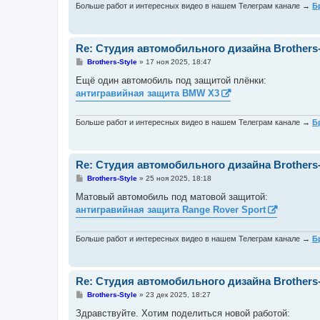
и
Больше работ и интересных видео в нашем Телеграм канале →
Б
е
Re: Студия автомобильного дизайна Brothers-
С
Brothers-Style
»
17 ноя 2025, 18:47
о
о
Ещё один автомобиль под защитой плёнки:
б
антигравийная защита BMW X3
щ
е
н
и
Больше работ и интересных видео в нашем Телеграм канале →
Б
е
Re: Студия автомобильного дизайна Brothers-
С
Brothers-Style
»
25 ноя 2025, 18:18
о
о
Матовый автомобиль под матовой защитой:
б
антигравийная защита Range Rover Sport
щ
е
н
и
Больше работ и интересных видео в нашем Телеграм канале →
Б
е
Re: Студия автомобильного дизайна Brothers-
С
Brothers-Style
»
23 дек 2025, 18:27
о
о
Здравствуйте. Хотим поделиться новой работой:
б