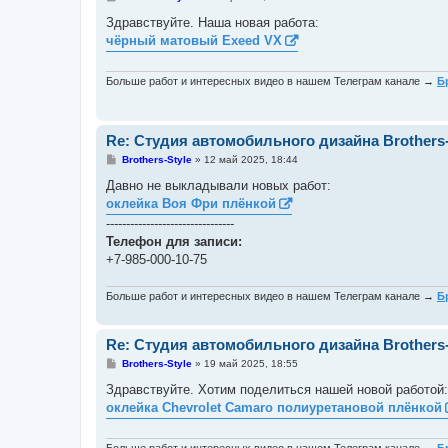
о
о
Здравствуйте. Наша новая работа:
б
чёрный матовый Exeed VX
щ
е
н
и
Больше работ и интересных видео в нашем Телеграм канале →
Б
е
Re: Студия автомобильного дизайна Brothers-
С
Brothers-Style
»
12 май 2025, 18:44
о
о
Давно не выкладывали новых работ:
б
оклейка Воя Фри плёнкой
щ
е
--------------------------------
н
Телефон для записи:
и
е
+7-985-000-10-75
Больше работ и интересных видео в нашем Телеграм канале →
Б
Re: Студия автомобильного дизайна Brothers-
С
Brothers-Style
»
19 май 2025, 18:55
о
о
Здравствуйте. Хотим поделиться нашей новой работой:
б
оклейка Chevrolet Camaro полиуретановой плёнкой
щ
е
н
и