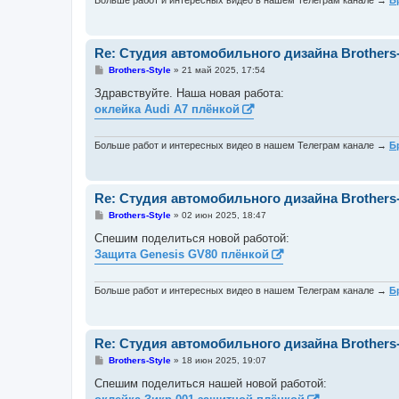
Больше работ и интересных видео в нашем Телеграм канале →
Б
е
Re: Студия автомобильного дизайна Brothers-
С
Brothers-Style
»
21 май 2025, 17:54
о
о
Здравствуйте. Наша новая работа:
б
оклейка Audi A7 плёнкой
щ
е
н
и
Больше работ и интересных видео в нашем Телеграм канале →
Б
е
Re: Студия автомобильного дизайна Brothers-
С
Brothers-Style
»
02 июн 2025, 18:47
о
о
Спешим поделиться новой работой:
б
Защита Genesis GV80 плёнкой
щ
е
н
и
Больше работ и интересных видео в нашем Телеграм канале →
Б
е
Re: Студия автомобильного дизайна Brothers-
С
Brothers-Style
»
18 июн 2025, 19:07
о
о
Спешим поделиться нашей новой работой:
б