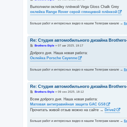
о
о
Выполнили оклейку плёнкой Vega Gloss Chalk Grey
б
оклейка Range Rover серой глянцевой плёнкой
щ
е
н
и
Больше работ и интересных видео в нашем Телеграм канале →
Б
е
Re: Студия автомобильного дизайна Brothers-
С
Brothers-Style
»
07 авг 2025, 19:17
о
о
Доброго дня. Наша новая работа:
б
Оклейка Porsche Cayenne
щ
е
н
и
Больше работ и интересных видео в нашем Телеграм канале →
Б
е
Re: Студия автомобильного дизайна Brothers-
С
Brothers-Style
»
09 сен 2025, 18:12
о
о
Всем доброго дня. Наша новая работа:
б
Матовая антигравийная защита GAC GS8
щ
е
Прочитать живой отзыв можно на сайте →
Drive2
н
и
е
Больше работ и интересных видео в нашем Телеграм канале →
Б