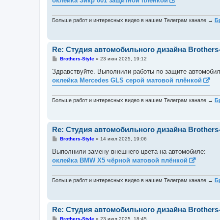
оклейка Зикр 001 защитной плёнкой
щ
е
н
и
Больше работ и интересных видео в нашем Телеграм канале →
Б
е
Re: Студия автомобильного дизайна Brothers-
С
Brothers-Style
»
23 июн 2025, 19:12
о
о
Здравствуйте. Выполнили работы по защите автомобил
б
оклейка Mercedes GLS серой матовой плёнкой
щ
е
н
и
Больше работ и интересных видео в нашем Телеграм канале →
Б
е
Re: Студия автомобильного дизайна Brothers-
С
Brothers-Style
»
14 июл 2025, 19:06
о
о
Выполнили замену внешнего цвета на автомобиле:
б
оклейка BMW X5 чёрной матовой плёнкой
щ
е
н
и
Больше работ и интересных видео в нашем Телеграм канале →
Б
е
Re: Студия автомобильного дизайна Brothers-
С
Brothers-Style
»
23 июл 2025, 18:45