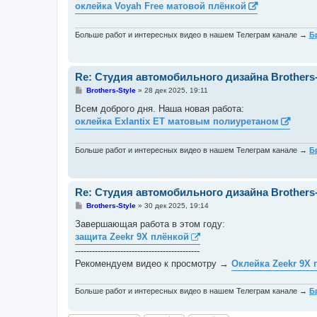
оклейка Voyah Free матовой плёнкой
щ
е
н
и
Больше работ и интересных видео в нашем Телеграм канале →
Б
е
Re: Студия автомобильного дизайна Brothers-
С
Brothers-Style
»
28 дек 2025, 19:11
о
о
Всем доброго дня. Наша новая работа:
б
оклейка Exlantix ET матовым полиуретаном
щ
е
н
и
Больше работ и интересных видео в нашем Телеграм канале →
Б
е
Re: Студия автомобильного дизайна Brothers-
С
Brothers-Style
»
30 дек 2025, 19:14
о
о
Завершающая работа в этом году:
б
защита Zeekr 9X плёнкой
щ
е
--------------------------------------------
н
Рекомендуем видео к просмотру →
Оклейка Zeekr 9X 
и
е
Больше работ и интересных видео в нашем Телеграм канале →
Б