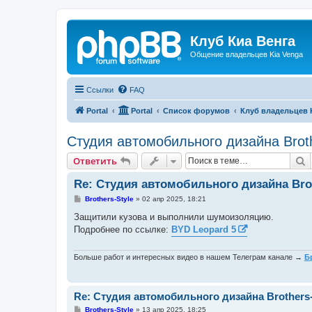
Клуб Киа Венга
Общение владельцев Kia Venga
Ссылки
FAQ
Portal
Portal
Список форумов
Клуб владельцев 
Студия автомобильного дизайна Broth
П
Ответить
Re: Студия автомобильного дизайна Brot
С
Brothers-Style
»
02 апр 2025, 18:21
о
о
Защитили кузова и выполнили шумоизоляцию.
б
Подробнее по ссылке:
BYD Leopard 5
щ
е
н
и
Больше работ и интересных видео в нашем Телеграм канале →
Б
е
Re: Студия автомобильного дизайна Brothers-
С
Brothers-Style
»
13 апр 2025, 18:25