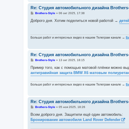
Re: Студия автомобильного дизайна Brothers-
С
Brothers-Style
»
06 окт 2025, 17:38
о
о
Доброго дня. Хотим поделиться новой работой →
детей
б
щ
е
н
и
Больше работ и интересных видео в нашем Телеграм канале →
Б
е
Re: Студия автомобильного дизайна Brothers-
С
Brothers-Style
»
13 окт 2025, 18:15
о
о
Пример того, как с помощью матовой плёнки можно вы
б
антигравийная защита BMW X6 матовым полиурета
щ
е
н
и
Больше работ и интересных видео в нашем Телеграм канале →
Б
е
Re: Студия автомобильного дизайна Brothers-
С
Brothers-Style
»
05 ноя 2025, 18:26
о
о
Всем доброго дня. Защитили ещё один автомобиль:
б
Бронирование автомобиля Land Rover Defender
щ
е
н