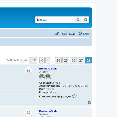
Поиск
Расширенный по
Регистрация
Вход
Страница
28
из
28
1
24
25
26
27
28
Пред.
560 сообщений
…
Brothers-Style
Знаток
Сообщения:
553
Зарегистрирован:
09 июн 2015, 21:43
Имя:
Артём
Откуда:
Москва
К
Контактная информация:
о
н
В
т
е
а
р
к
Brothers-Style
н
т
Знаток
у
н