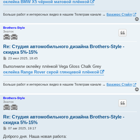
оклейка BMW X5 чёрной матовой плёнкой
щ
е
н
и
Больше работ и интересных видео в нашем Телеграм канале →
Бразерс Стайл
е
Brothers-Style
Знаток
Re: Студия автомобильного дизайна Brothers-Style -
скидка 5%-15%
С
23 июл 2025, 18:45
о
о
Выполнили оклейку плёнкой Vega Gloss Chalk Grey
б
оклейка Range Rover серой глянцевой плёнкой
щ
е
н
и
Больше работ и интересных видео в нашем Телеграм канале →
Бразерс Стайл
е
Brothers-Style
Знаток
Re: Студия автомобильного дизайна Brothers-Style -
скидка 5%-15%
С
07 авг 2025, 19:17
о
о
Доброго дня. Наша новая работа:
б