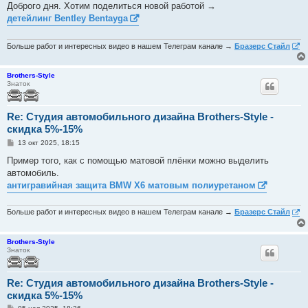
о
Доброго дня. Хотим поделиться новой работой →
б
детейлинг Bentley Bentayga
щ
е
н
и
Больше работ и интересных видео в нашем Телеграм канале →
Бразерс Стайл
е
Brothers-Style
Знаток
Re: Студия автомобильного дизайна Brothers-Style -
скидка 5%-15%
С
13 окт 2025, 18:15
о
о
Пример того, как с помощью матовой плёнки можно выделить
б
автомобиль.
щ
е
антигравийная защита BMW X6 матовым полиуретаном
н
и
е
Больше работ и интересных видео в нашем Телеграм канале →
Бразерс Стайл
Brothers-Style
Знаток
Re: Студия автомобильного дизайна Brothers-Style -
скидка 5%-15%
С