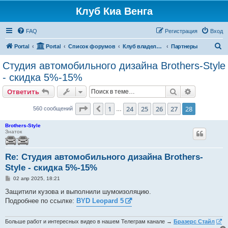
Клуб Киа Венга
FAQ
Регистрация
Вход
П
Portal
Portal
Список форумов
Клуб владельцев Kia Venga
Партнеры
о
Студия автомобильного дизайна Brothers-Style
и
- скидка 5%-15%
с
Поиск
Расширен
Ответить
к
Страница
28
из
28
1
24
25
26
27
28
Пред.
560 сообщений
…
Brothers-Style
Знаток
Re: Студия автомобильного дизайна Brothers-
Style - скидка 5%-15%
С
02 апр 2025, 18:21
о
о
Защитили кузова и выполнили шумоизоляцию.
б
Подробнее по ссылке:
BYD Leopard 5
щ
е
н
и
Больше работ и интересных видео в нашем Телеграм канале →
Бразерс Стайл
е