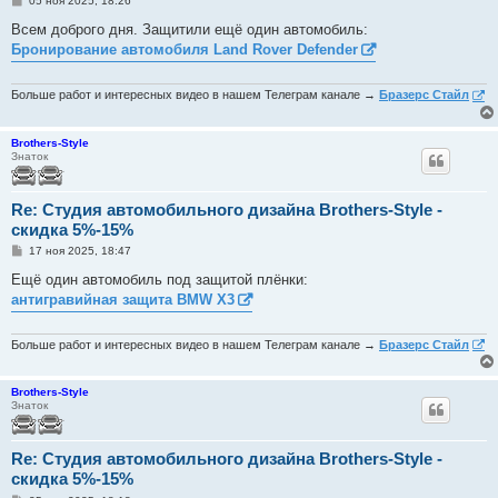
05 ноя 2025, 18:26
о
о
Всем доброго дня. Защитили ещё один автомобиль:
б
Бронирование автомобиля Land Rover Defender
щ
е
н
и
Больше работ и интересных видео в нашем Телеграм канале →
Бразерс Стайл
е
Brothers-Style
Знаток
Re: Студия автомобильного дизайна Brothers-Style -
скидка 5%-15%
С
17 ноя 2025, 18:47
о
о
Ещё один автомобиль под защитой плёнки:
б
антигравийная защита BMW X3
щ
е
н
и
Больше работ и интересных видео в нашем Телеграм канале →
Бразерс Стайл
е
Brothers-Style
Знаток
Re: Студия автомобильного дизайна Brothers-Style -
скидка 5%-15%