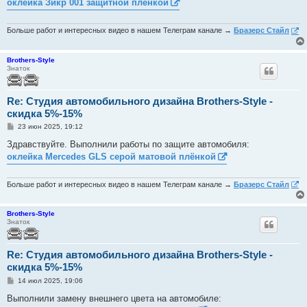
оклейка Зикр 001 защитной плёнкой
щ
е
н
и
Больше работ и интересных видео в нашем Телеграм канале →
Бразерс Стайл
е
Brothers-Style
Знаток
Re: Студия автомобильного дизайна Brothers-Style -
скидка 5%-15%
С
23 июн 2025, 19:12
о
о
Здравствуйте. Выполнили работы по защите автомобиля:
б
оклейка Mercedes GLS серой матовой плёнкой
щ
е
н
и
Больше работ и интересных видео в нашем Телеграм канале →
Бразерс Стайл
е
Brothers-Style
Знаток
Re: Студия автомобильного дизайна Brothers-Style -
скидка 5%-15%
С
14 июл 2025, 19:06
о
о
Выполнили замену внешнего цвета на автомобиле:
б