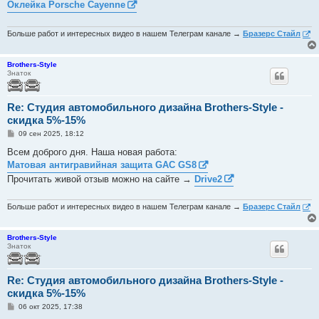
Оклейка Porsche Cayenne
щ
е
н
и
Больше работ и интересных видео в нашем Телеграм канале →
Бразерс Стайл
е
Brothers-Style
Знаток
Re: Студия автомобильного дизайна Brothers-Style -
скидка 5%-15%
С
09 сен 2025, 18:12
о
о
Всем доброго дня. Наша новая работа:
б
Матовая антигравийная защита GAC GS8
щ
е
Прочитать живой отзыв можно на сайте →
Drive2
н
и
е
Больше работ и интересных видео в нашем Телеграм канале →
Бразерс Стайл
Brothers-Style
Знаток
Re: Студия автомобильного дизайна Brothers-Style -
скидка 5%-15%
С
06 окт 2025, 17:38
о