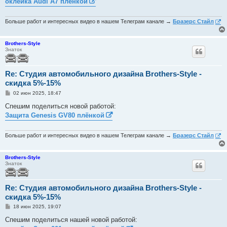
оклейка Audi A7 плёнкой
щ
е
н
и
Больше работ и интересных видео в нашем Телеграм канале →
Бразерс Стайл
е
Brothers-Style
Знаток
Re: Студия автомобильного дизайна Brothers-Style -
скидка 5%-15%
С
02 июн 2025, 18:47
о
о
Спешим поделиться новой работой:
б
Защита Genesis GV80 плёнкой
щ
е
н
и
Больше работ и интересных видео в нашем Телеграм канале →
Бразерс Стайл
е
Brothers-Style
Знаток
Re: Студия автомобильного дизайна Brothers-Style -
скидка 5%-15%
С
18 июн 2025, 19:07
о
о
Спешим поделиться нашей новой работой:
б