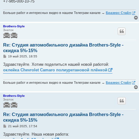
+7-985-000-10-75
Больше работ и интересных видео в нашем Телеграм канале →
Бразерс Стайл
Brothers-Style
Знаток
Re: Студия автомобильного дизайна Brothers-Style -
скидка 5%-15%
С
19 май 2025, 18:55
о
о
Здравствуйте. Хотим поделиться нашей новой работой:
б
оклейка Chevrolet Camaro полиуретановой плёнкой
щ
е
н
и
Больше работ и интересных видео в нашем Телеграм канале →
Бразерс Стайл
е
Brothers-Style
Знаток
Re: Студия автомобильного дизайна Brothers-Style -
скидка 5%-15%
С
21 май 2025, 17:54
о
о
Здравствуйте. Наша новая работа:
б