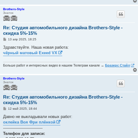
Brothers-Style
Знаток
Re: Студия автомобильного дизайна Brothers-Style -
скидка 5%-15%
С
13 апр 2025, 18:25
о
о
Здравствуйте. Наша новая работа:
б
чёрный матовый Exeed VX
щ
е
н
и
Больше работ и интересных видео в нашем Телеграм канале →
Бразерс Стайл
е
Brothers-Style
Знаток
Re: Студия автомобильного дизайна Brothers-Style -
скидка 5%-15%
С
12 май 2025, 18:44
о
о
Давно не выкладывали новых работ:
б
оклейка Воя Фри плёнкой
щ
е
--------------------------------
н
Телефон для записи:
и
е