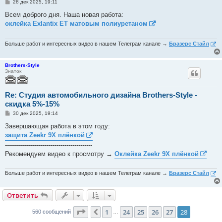
С
28 дек 2025, 19:11
о
о
Всем доброго дня. Наша новая работа:
б
оклейка Exlantix ET матовым полиуретаном
щ
е
н
и
Больше работ и интересных видео в нашем Телеграм канале →
Бразерс Стайл
е
Brothers-Style
Знаток
Re: Студия автомобильного дизайна Brothers-Style -
скидка 5%-15%
С
30 дек 2025, 19:14
о
о
Завершающая работа в этом году:
б
защита Zeekr 9X плёнкой
щ
е
--------------------------------------------
н
Рекомендуем видео к просмотру →
Оклейка Zeekr 9X плёнкой
и
е
Больше работ и интересных видео в нашем Телеграм канале →
Бразерс Стайл
Ответить
Страница
28
из
28
1
24
25
26
27
28
Пред.
560 сообщений
…