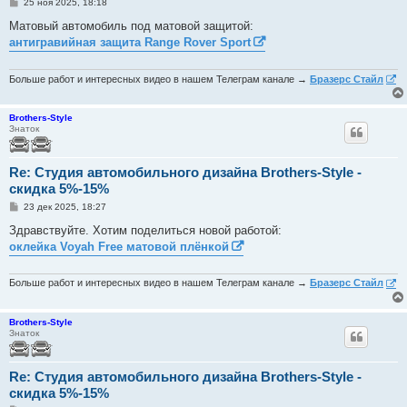
С
25 ноя 2025, 18:18
о
о
Матовый автомобиль под матовой защитой:
б
антигравийная защита Range Rover Sport
щ
е
н
и
Больше работ и интересных видео в нашем Телеграм канале →
Бразерс Стайл
е
Brothers-Style
Знаток
Re: Студия автомобильного дизайна Brothers-Style -
скидка 5%-15%
С
23 дек 2025, 18:27
о
о
Здравствуйте. Хотим поделиться новой работой:
б
оклейка Voyah Free матовой плёнкой
щ
е
н
и
Больше работ и интересных видео в нашем Телеграм канале →
Бразерс Стайл
е
Brothers-Style
Знаток
Re: Студия автомобильного дизайна Brothers-Style -
скидка 5%-15%