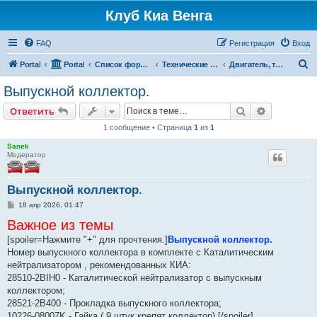
Клуб Киа Венга
FAQ
Регистрация
Вход
П
Portal
Portal
Список форумов
Технические разделы эксплуатации Kia Venga
Двигатель, топливная система, выпуск
о
Выпускной коллектор.
и
Поиск
Расширен
Ответить
с
1 сообщение • Страница
1
из
1
к
Sanek
Модератор
Выпускной коллектор.
С
18 апр 2026, 01:47
о
Важное из темы
о
б
[spoiler=Нажмите "+" для прочтения.]
щ
Выпускной коллектор.
е
Номер выпускного коллектора в комплекте с Каталитическим
н
нейтрализатором , рекомендованных КИА:
и
е
28510-2BIH0 - Каталитической нейтрализатор с выпускным
коллектором;
28521-2B400 - Прокладка выпускного коллектора;
10226-08007K - Гайка ( 9 штук крепят коллектор).[/spoiler]