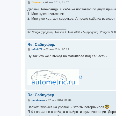
С
Dronneo
»
01 янв 2014, 21:57
о
о
Дерзай, Александр. Я себе не поставлю по двум причи
б
1. Мне нужен багажник.
щ
е
2. Мне уже хватает сверчков. А после саба их вылезе
н
и
е
_________________________
Kia Venga (продана), Nissan X-Trail 2008 2.5 (продана), Peugeot 30
Re: Сабвуфер.
С
Infiniti72
»
02 янв 2014, 05:19
о
о
Ну так что же? Выход на магнитоле под саб есть?
б
щ
е
н
и
е
Re: Сабвуфер.
С
mastaman
»
02 янв 2014, 09:04
о
о
Насчет "музыка на уровне" - это ты погорячился
б
Я бы начал не с саба, а с вибро- и шумоизоляции. Дор
щ
е