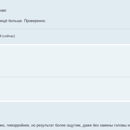
нам:
т ещё больше. Проверенно.
08 (сейчас)
оже, геморройнее, но результат более ощутим, даже без замены головы и