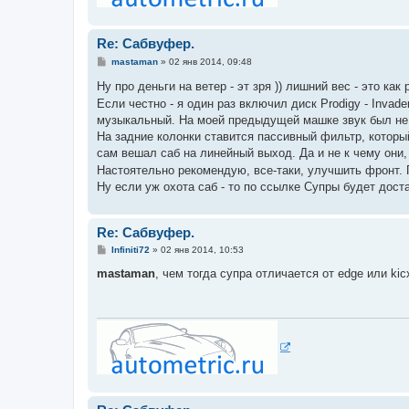
Re: Сабвуфер.
С
mastaman
»
02 янв 2014, 09:48
о
о
Ну про деньги на ветер - эт зря )) лишний вес - это ка
б
Если честно - я один раз включил диск Prodigy - Invad
щ
е
музыкальный. На моей предыдущей машке звук был не 
н
На задние колонки ставится пассивный фильтр, который
и
е
сам вешал саб на линейный выход. Да и не к чему они,
Настоятельно рекомендую, все-таки, улучшить фронт.
Ну если уж охота саб - то по ссылке Супры будет дост
Re: Сабвуфер.
С
Infiniti72
»
02 янв 2014, 10:53
о
о
mastaman
, чем тогда супра отличается от edge или kic
б
щ
е
н
и
е