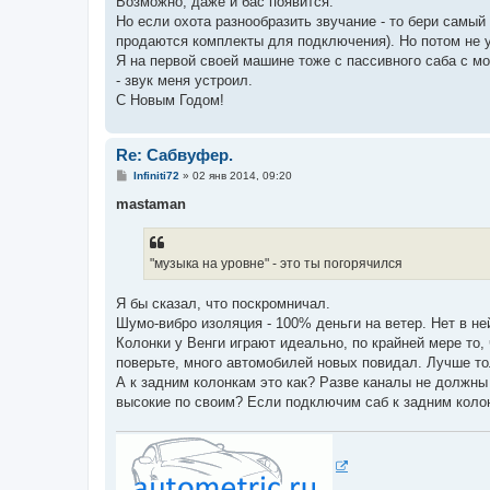
Возможно, даже и бас появится.
н
Но если охота разнообразить звучание - то бери самый
и
е
продаются комплекты для подключения). Но потом не 
Я на первой своей машине тоже с пассивного саба с м
- звук меня устроил.
С Новым Годом!
Re: Сабвуфер.
С
Infiniti72
»
02 янв 2014, 09:20
о
о
mastaman
б
щ
е
н
"музыка на уровне" - это ты погорячился
и
е
Я бы сказал, что поскромничал.
Шумо-вибро изоляция - 100% деньги на ветер. Нет в не
Колонки у Венги играют идеально, по крайней мере то,
поверьте, много автомобилей новых повидал. Лучше тол
А к задним колонкам это как? Разве каналы не должны
высокие по своим? Если подключим саб к задним колон