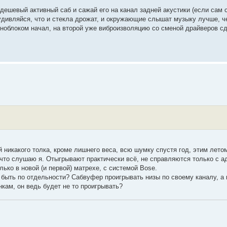
 дешевый активный саб и сажай его на канал задней акустики (если сам с
удивляйся, что и стекла дрожат, и окружающие слышат музыку лучше, ч
оноблоком начал, на второй уже виброизволяцию со сменой драйверов с
й никакого толка, кроме лишнего веса, всю шумку спустя год, этим лето
 что слушаю я. Отыгрывают практически всё, не справляются только с а
ько в новой (и первой) матрехе, с системой Bose.
 быть по отдельности? Сабвуфер проигрывать низы по своему каналу, а 
кам, он ведь будет не то проигрывать?