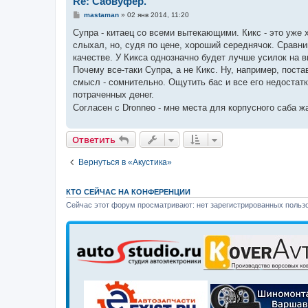
Re: Сабвуфер.
С
mastaman
»
02 янв 2014, 11:20
о
о
Супра - китаец со всеми вытекающими. Кикс - это уже
б
слыхал, но, судя по цене, хороший середнячок. Сравни
щ
е
качестве. У Кикса однозначно будет лучше усилок на в
н
Почему все-таки Супра, а не Кикс. Ну, например, поста
и
е
смысл - сомнительно. Ощутить бас и все его недостатк
потраченных денег.
Согласен с Dronneo - мне места для корпусного саба ж
Ответить
Вернуться в «Акустика»
КТО СЕЙЧАС НА КОНФЕРЕНЦИИ
Сейчас этот форум просматривают: нет зарегистрированных пользо