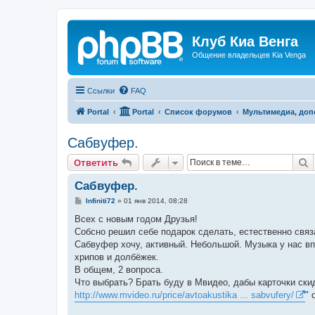
Клуб Киа Венга
Общение владельцев Kia Venga
Ссылки
FAQ
Portal
Portal
Список форумов
Мультимедиа, доп
Сабвуфер.
П
Ответить
Сабвуфер.
С
Infiniti72
»
01 янв 2014, 08:28
о
о
Всех с новым годом Друзья!
б
Собсно решил себе подарок сделать, естественно связ
щ
е
Сабвуфер хочу, активный. Небольшой. Музыка у нас впо
н
хрипов и долбёжек.
и
е
В общем, 2 вопроса.
Что выбрать? Брать буду в Мвидео, дабы карточки ски
http://www.mvideo.ru/price/avtoakustika ... sabvufery/
" 