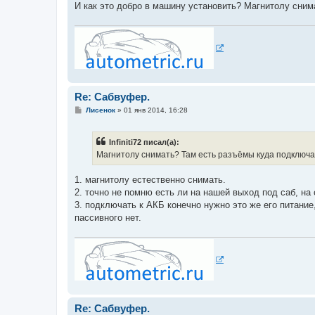
И как это добро в машину установить? Магнитолу сним
Re: Сабвуфер.
С
Лисенок
»
01 янв 2014, 16:28
о
о
б
Infiniti72 писал(а):
щ
е
Магнитолу снимать? Там есть разъёмы куда подключа
н
и
е
1. магнитолу естественно снимать.
2. точно не помню есть ли на нашей выход под саб, на
3. подключать к АКБ конечно нужно это же его питание
пассивного нет.
Re: Сабвуфер.