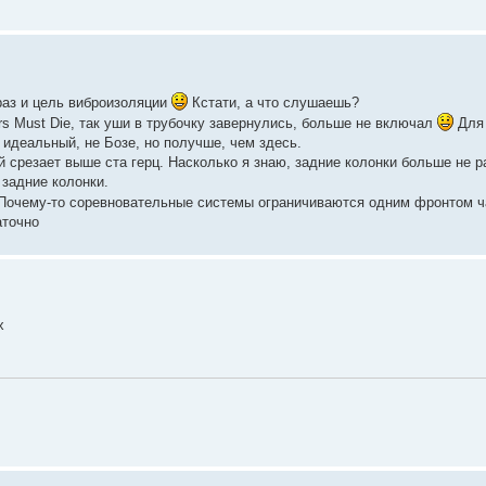
к раз и цель виброизоляции
Кстати, а что слушаешь?
ers Must Die, так уши в трубочку завернулись, больше не включал
Для 
идеальный, не Бозе, но получше, чем здесь.
 срезает выше ста герц. Насколько я знаю, задние колонки больше не ра
 задние колонки.
 Почему-то соревновательные системы ограничиваются одним фронтом 
аточно
x