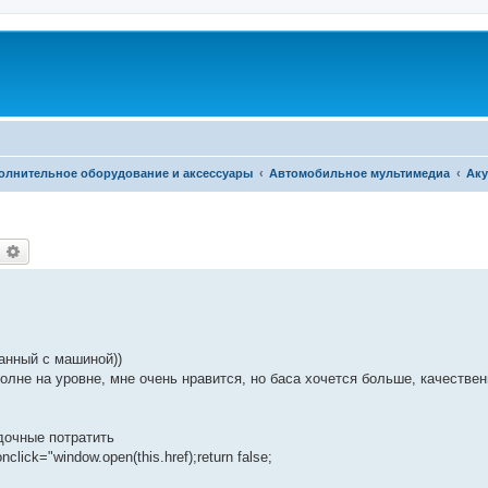
олнительное оборудование и аксессуары
Автомобильное мультимедиа
Аку
оиск
Расширенный поиск
анный с машиной))
лне на уровне, мне очень нравится, но баса хочется больше, качественн
дочные потратить
onclick="window.open(this.href);return false;