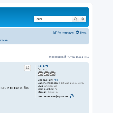
Поиск
Расширенный по
Регистрация
Вход
стика
9 сообщений • Страница
1
из
1
Infiniti72
Эксперт
Сообщения:
758
Зарегистрирован:
13 мар 2012, 04:57
Имя:
Александр
ого и мягкого. Без
Card number:
72
Откуда:
Тюмень
К
Контактная информация:
о
н
т
а
к
т