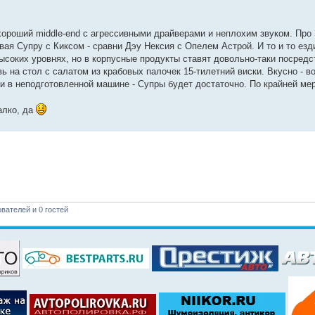
 хороший middle-end с агрессивными драйверами и неплохим звуком. Про
вая Супру с Киксом - сравни Дэу Нексия с Опелем Астрой. И то и то езди
ысоких уровнях, но в корпусные продукты ставят довольно-таки посредс
вь на стол с салатом из крабовых палочек 15-тилетний виски. Вкусно - 
и в неподготовленной машине - Супры будет достаточно. По крайней мер
алко, да
вателей и 0 гостей