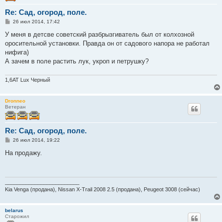
Re: Сад, огород, поле.
С
26 июл 2014, 17:42
о
о
У меня в детсве советский разбрызгиватель был от колхозной
б
оросительной установки. Правда он от садового напора не работал
щ
е
нифига)
н
А зачем в поле растить лук, укроп и петрушку?
и
е
1,6АТ Lux Черный
Dronneo
Ветеран
Re: Сад, огород, поле.
С
26 июл 2014, 19:22
о
о
На продажу.
б
щ
е
н
и
_________________________
е
Kia Venga (продана), Nissan X-Trail 2008 2.5 (продана), Peugeot 3008 (сейчас)
belarus
Старожил