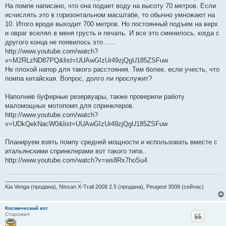
На помпе написано, что она подает воду на высоту 70 метров. Если
исчислять это в горизонтальном масштабе, то обычно умножают на
10. Итого вроде выходит 700 метров. Но постоянный подъем на верх
и овраг вселял в меня грусть и печаль. И все это сменилось, когда с
другого конца не появилось это .....
http://www.youtube.com/watch?
v=M2RLzND87PQ&list=UUAwGIzUr49zjQgU185ZSFuw
Не плохой напор для такого расстояния. Тем более, если учесть, что
помпа китайская. Вопрос, долго ли прослужит?
Наполнив буферные резервуары, также проверили работу
маломощных мотопомп для спринклеров.
http://www.youtube.com/watch?
v=UDkQekNacW0&list=UUAwGIzUr49zjQgU185ZSFuw
Планируем взять помпу средней мощности и использовать вместе с
итальянскими спринклерами вот такого типа..
http://www.youtube.com/watch?v=ws8Rx7hoSu4
_________________________
Kia Venga (продана), Nissan X-Trail 2008 2.5 (продана), Peugeot 3008 (сейчас)
Космический кот
Старожил