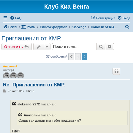
Клуб Киа Венга
FAQ
Регистрация
Вход
П
Portal
Portal
Список форумов
Kia Venga
Новости от KIA Motors
о
Приглашения от КМР.
и
Поиск
Расширен
Ответить
с
к
1
2
Пред.
37 сообщений
Анатолий
Эксперт
Re: Приглашения от КМР.
С
26 окт 2012, 06:36
о
о
б
aleksandr7272 писал(а):
щ
е
н
Анатолий писал(а):
и
е
Сашь так давай мы тебя подхватим?
Где?