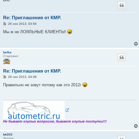
DOC
Re: Приглашения от КМР.
С
26 сен 2013, 03:56
о
о
Мы ж не ЛОЯЛЬНЫЕ КЛИЕНТЫ!
б
щ
е
н
и
belka
е
Старожил
Re: Приглашения от КМР.
С
26 сен 2013, 04:38
о
о
Правильно не зовут потому как это 2012г
б
щ
е
н
и
е
Не бывает глупых вопросов, бывают глупые поступки!!!
bk003
Знаток