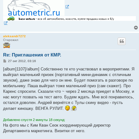
aleksandr7272
Старожил
Re: Приглашения от КМР.
С
27 окт 2012, 03:16
о
о
[album]1107[/album] Собственно те кто участвовал в мероприятиии. Я
б
выйграл маленький призек (портативный мини-динамик с отличным
щ
е
звуком), даже знаю для чего он мне. Будет помогать в разговоре по
н
мобильнику. Паша выйграл тоже маленький приз (сам скажет). Про
и
е
Каренс спросили. Сказали что ~ через 2 месяца приедет в Москву, и
нас могут позвать на тест авто. Будем ждать. Мне всё понравилось,
остался доволен. Андрей вернётся с Тулы скину видео - пусть
делает киношку. ВЕНГА РУЛИТ.
Добавлено спустя 2 минуты 18 секунд:
На фото мы с Ким Кван Сеок координирующий директор
Департамента маркетинга. Визитки от него.