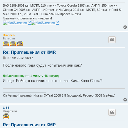
ВАЗ 2109 2001 г.в. МКПП, 110 т.км -> Toyota Corolla 1997 г.в., АКПП, 150 т.км ->
Citroen C4 2005 г.в., АКПП, 140 т.км -> Кia Venga 2011 г.в., МКПП, 62 т.км -> Ford S-
MAX 2010 г.в., 2.3 л., АКПП, начальный пробег 62 т.км.
Главное - стремиться к лучшему!
Dronneo
Ветеран
Re: Приглашения от КМР.
С
27 окт 2012, 06:47
о
о
После нового года будут испытания или как?
б
щ
е
Добавлено спустя 1 минуту 46 секунд:
н
И еще. Ребят, а на визитке есть e-mail Кима Кван Сеока?
и
е
_________________________
Kia Venga (продана), Nissan X-Trail 2008 2.5 (продана), Peugeot 3008 (сейчас)
LISS
Старожил
Re: Приглашения от КМР.