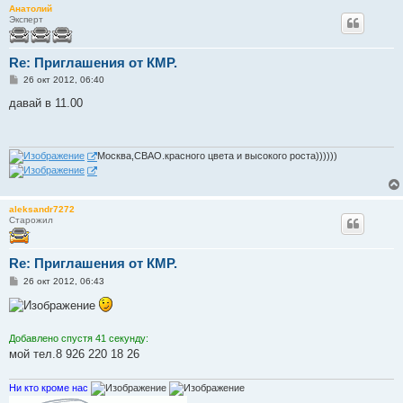
Анатолий
Эксперт
Re: Приглашения от КМР.
С
26 окт 2012, 06:40
о
о
давай в 11.00
б
щ
е
н
и
Москва,СВАО.красного цвета и высокого роста))))))
е
aleksandr7272
Старожил
Re: Приглашения от КМР.
С
26 окт 2012, 06:43
о
о
б
щ
е
Добавлено спустя 41 секунду:
н
мой тел.8 926 220 18 26
и
е
Ни кто кроме нас