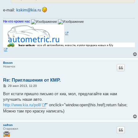
н
и
е
e-mail:
kskim@kia.ru
Ни кто кроме нас
Boson
Новичок
Re: Приглашения от КМР.
С
29 июл 2013, 11:20
о
о
Вот кстати пришло письмо от киа, мол, предлагайте как нам
б
улучшить наши авто.
щ
е
http://www.kia.ru/poll/
" onclick="window.open(this.href);return false;
н
Можно там про краску написать)
и
е
safron
Старожил