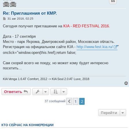
Re: Приглашения от КМР.
С
31 авг 2016, 02:25
о
о
Сегодня получил приглашение на
KIA - RED FESTIVAL 2016.
б
щ
е
Дата - 17 сентября
н
Место - парк Яхрома, Дмитровский район, Московская область.
и
е
Регистрация на официальном сайте KIA -
http://www.fest.kia.ru/
"
onclick="window.open(this.href);return false;
Сам скорей всего не поеду, но может кому будет интересно
посетить...
KIA Venga 1.6 AT Comfort, 2012 -> KIA Soul 2.0 AT Luxe, 2018
Ответить
1
2
Пред.
37 сообщений
Перейти
КТО СЕЙЧАС НА КОНФЕРЕНЦИИ