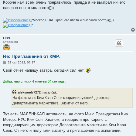
о
Короче нам всем очень понравилось, правда я не выиграл ничего,
б
наверно опыта маловато))))
щ
е
н
и
Москва,СВАО.красного цвета и высокого роста))))))
е
LISS
Старожил
Re: Приглашения от КМР.
С
27 окт 2012, 06:17
о
о
Свой отчет напишу завтра, сегодня сил нет.
б
щ
е
Добавлено спустя 4 минуты 34 секунды:
н
и
е
aleksandr7272 писал(а):
На фото мы с Ким Кван Сеок координирующий директор
Департамента маркетинга. Визитки от него.
Тут есть МАЛЕНЬКАЯ неточность, на фото Мы с Президетном Киа
Моторс РУС Ким Сонг Хваном, а говорили про Каренс с
координирующим директором Департамента маркетинга Ким Кван
Сеок. От него и получили визитку и приглашение на испытания.