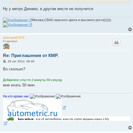
Ну у метро Динамо, в другом месте не получится
Москва,СВАО.красного цвета и высокого роста))))))
aleksandr7272
Старожил
Re: Приглашения от КМР.
С
26 окт 2012, 06:40
о
о
Во сколько?
б
щ
е
Добавлено спустя 2 минуты 59 секунд:
н
мне ехать 50 мин.
и
е
Ни кто кроме нас