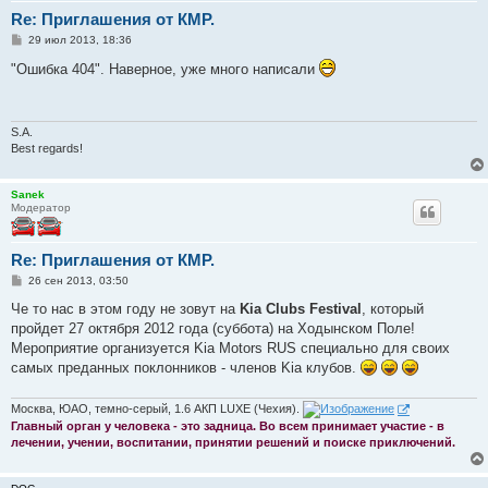
Re: Приглашения от КМР.
С
29 июл 2013, 18:36
о
о
"Ошибка 404". Наверное, уже много написали
б
щ
е
н
и
S.A.
е
Best regards!
Sanek
Модератор
Re: Приглашения от КМР.
С
26 сен 2013, 03:50
о
о
Че то нас в этом году не зовут на
Kia Clubs Festival
, который
б
пройдет 27 октября 2012 года (суббота) на Ходынском Поле!
щ
е
Мероприятие организуется Kia Motors RUS специально для своих
н
самых преданных поклонников - членов Kia клубов.
и
е
Москва, ЮАО, темно-серый, 1.6 АКП LUXE (Чехия).
Главный орган у человека - это задница. Во всем принимает участие - в
лечении, учении, воспитании, принятии решений и поиске приключений.