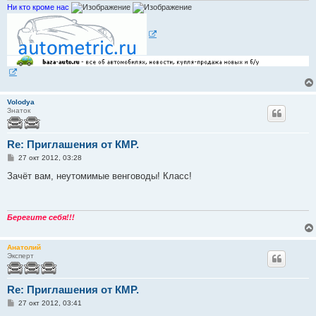
Ни кто кроме нас
Volodya
Знаток
Re: Приглашения от КМР.
С
27 окт 2012, 03:28
о
о
Зачёт вам, неутомимые венговоды! Класс!
б
щ
е
н
и
Берегите себя!!!
е
Анатолий
Эксперт
Re: Приглашения от КМР.
С
27 окт 2012, 03:41
о