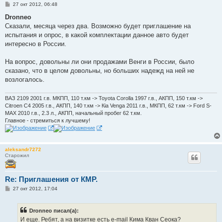
С
27 окт 2012, 06:48
о
о
Dronneo
б
Сказали, месяца через два. Возможно будет приглашение на
щ
е
испытания и опрос, в какой комплектации данное авто будет
н
интересно в России.
и
е
На вопрос, довольны ли они продажами Венги в России, было
сказано, что в целом довольны, но больших надежд на ней не
возлогалось.
ВАЗ 2109 2001 г.в. МКПП, 110 т.км -> Toyota Corolla 1997 г.в., АКПП, 150 т.км ->
Citroen C4 2005 г.в., АКПП, 140 т.км -> Кia Venga 2011 г.в., МКПП, 62 т.км -> Ford S-
MAX 2010 г.в., 2.3 л., АКПП, начальный пробег 62 т.км.
Главное - стремиться к лучшему!
aleksandr7272
Старожил
Re: Приглашения от КМР.
С
27 окт 2012, 17:04
о
о
б
Dronneo писал(а):
щ
е
И еще. Ребят, а на визитке есть e-mail Кима Кван Сеока?