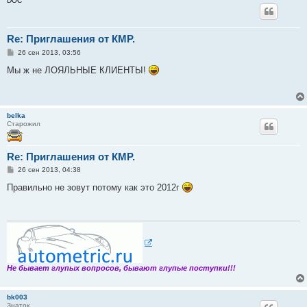
DOC
Re: Приглашения от КМР.
С
26 сен 2013, 03:56
о
о
Мы ж не ЛОЯЛЬНЫЕ КЛИЕНТЫ!
б
щ
е
н
и
belka
е
Старожил
Re: Приглашения от КМР.
С
26 сен 2013, 04:38
о
о
Правильно не зовут потому как это 2012г
б
щ
е
н
и
е
Не бывает глупых вопросов, бывают глупые поступки!!!
bk003
Знаток