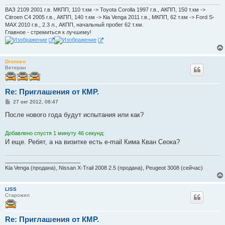
ВАЗ 2109 2001 г.в. МКПП, 110 т.км -> Toyota Corolla 1997 г.в., АКПП, 150 т.км ->
Citroen C4 2005 г.в., АКПП, 140 т.км -> Кia Venga 2011 г.в., МКПП, 62 т.км -> Ford S-
MAX 2010 г.в., 2.3 л., АКПП, начальный пробег 62 т.км.
Главное - стремиться к лучшему!
Dronneo
Ветеран
Re: Приглашения от КМР.
С
27 окт 2012, 06:47
о
о
После нового года будут испытания или как?
б
щ
е
Добавлено спустя 1 минуту 46 секунд:
н
И еще. Ребят, а на визитке есть e-mail Кима Кван Сеока?
и
е
_________________________
Kia Venga (продана), Nissan X-Trail 2008 2.5 (продана), Peugeot 3008 (сейчас)
LISS
Старожил
Re: Приглашения от КМР.