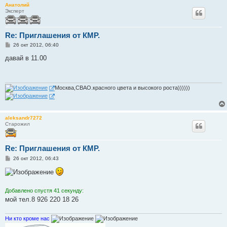
Анатолий
Эксперт
Re: Приглашения от КМР.
С
26 окт 2012, 06:40
о
о
давай в 11.00
б
щ
е
н
и
Москва,СВАО.красного цвета и высокого роста))))))
е
aleksandr7272
Старожил
Re: Приглашения от КМР.
С
26 окт 2012, 06:43
о
о
б
щ
е
Добавлено спустя 41 секунду:
н
мой тел.8 926 220 18 26
и
е
Ни кто кроме нас