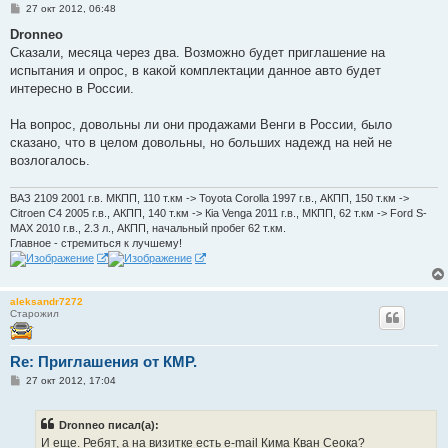
С
27 окт 2012, 06:48
о
о
Dronneo
б
Сказали, месяца через два. Возможно будет приглашение на
щ
е
испытания и опрос, в какой комплектации данное авто будет
н
интересно в России.
и
е
На вопрос, довольны ли они продажами Венги в России, было
сказано, что в целом довольны, но больших надежд на ней не
возлогалось.
ВАЗ 2109 2001 г.в. МКПП, 110 т.км -> Toyota Corolla 1997 г.в., АКПП, 150 т.км ->
Citroen C4 2005 г.в., АКПП, 140 т.км -> Кia Venga 2011 г.в., МКПП, 62 т.км -> Ford S-
MAX 2010 г.в., 2.3 л., АКПП, начальный пробег 62 т.км.
Главное - стремиться к лучшему!
aleksandr7272
Старожил
Re: Приглашения от КМР.
С
27 окт 2012, 17:04
о
о
б
Dronneo писал(а):
щ
е
И еще. Ребят, а на визитке есть e-mail Кима Кван Сеока?