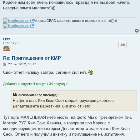
о
Короче нам всем очень понравилось, правда я не выиграл ничего,
б
наверно опыта маловато))))
щ
е
н
и
Москва,СВАО.красного цвета и высокого роста))))))
е
LISS
Старожил
Re: Приглашения от КМР.
С
27 окт 2012, 06:17
о
о
Свой отчет напишу завтра, сегодня сил нет.
б
щ
е
Добавлено спустя 4 минуты 34 секунды:
н
и
е
aleksandr7272 писал(а):
На фото мы с Ким Кван Сеок координирующий директор
Департамента маркетинга. Визитки от него.
Тут есть МАЛЕНЬКАЯ неточность, на фото Мы с Президетном Киа
Моторс РУС Ким Сонг Хваном, а говорили про Каренс с
координирующим директором Департамента маркетинга Ким Кван
Сеок. От него и получили визитку и приглашение на испытания.