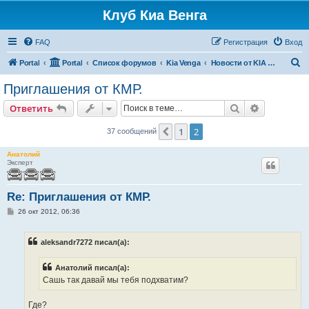
Клуб Киа Венга
FAQ
Регистрация
Вход
П
Portal
Portal
Список форумов
Kia Venga
Новости от KIA Motors
о
Приглашения от КМР.
и
Поиск
Расширен
Ответить
с
к
1
2
Пред.
37 сообщений
Анатолий
Эксперт
Re: Приглашения от КМР.
С
26 окт 2012, 06:36
о
о
б
aleksandr7272 писал(а):
щ
е
н
Анатолий писал(а):
и
е
Сашь так давай мы тебя подхватим?
Где?