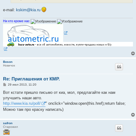
н
и
е
e-mail:
kskim@kia.ru
Ни кто кроме нас
Boson
Новичок
Re: Приглашения от КМР.
С
29 июл 2013, 11:20
о
о
Вот кстати пришло письмо от киа, мол, предлагайте как нам
б
улучшить наши авто.
щ
е
http://www.kia.ru/poll/
" onclick="window.open(this.href);return false;
н
Можно там про краску написать)
и
е
safron
Старожил