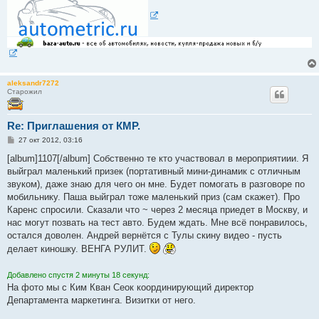
aleksandr7272
Старожил
Re: Приглашения от КМР.
С
27 окт 2012, 03:16
о
о
[album]1107[/album] Собственно те кто участвовал в мероприятиии. Я
б
выйграл маленький призек (портативный мини-динамик с отличным
щ
е
звуком), даже знаю для чего он мне. Будет помогать в разговоре по
н
мобильнику. Паша выйграл тоже маленький приз (сам скажет). Про
и
е
Каренс спросили. Сказали что ~ через 2 месяца приедет в Москву, и
нас могут позвать на тест авто. Будем ждать. Мне всё понравилось,
остался доволен. Андрей вернётся с Тулы скину видео - пусть
делает киношку. ВЕНГА РУЛИТ.
Добавлено спустя 2 минуты 18 секунд:
На фото мы с Ким Кван Сеок координирующий директор
Департамента маркетинга. Визитки от него.