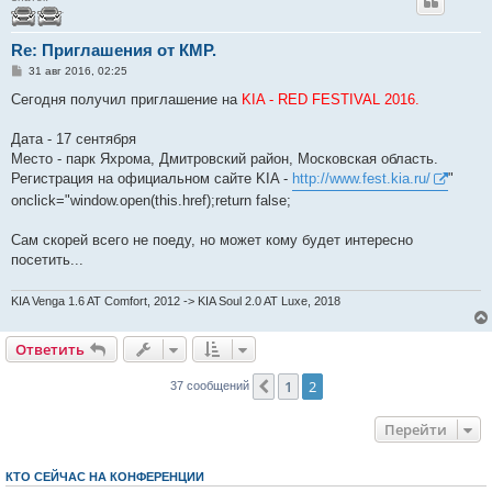
Re: Приглашения от КМР.
С
31 авг 2016, 02:25
о
о
Сегодня получил приглашение на
KIA - RED FESTIVAL 2016.
б
щ
е
Дата - 17 сентября
н
Место - парк Яхрома, Дмитровский район, Московская область.
и
е
Регистрация на официальном сайте KIA -
http://www.fest.kia.ru/
"
onclick="window.open(this.href);return false;
Сам скорей всего не поеду, но может кому будет интересно
посетить...
KIA Venga 1.6 AT Comfort, 2012 -> KIA Soul 2.0 AT Luxe, 2018
Ответить
1
2
Пред.
37 сообщений
Перейти
КТО СЕЙЧАС НА КОНФЕРЕНЦИИ