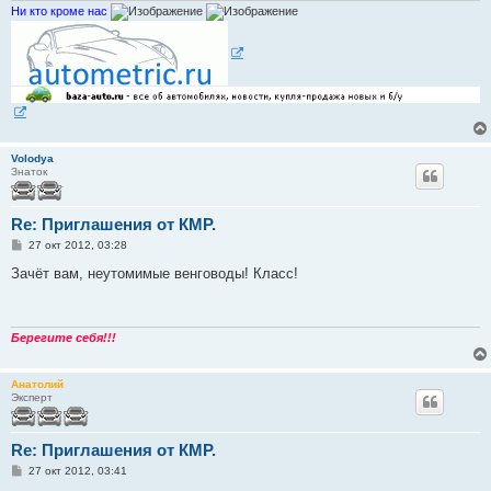
Ни кто кроме нас
Volodya
Знаток
Re: Приглашения от КМР.
С
27 окт 2012, 03:28
о
о
Зачёт вам, неутомимые венговоды! Класс!
б
щ
е
н
и
Берегите себя!!!
е
Анатолий
Эксперт
Re: Приглашения от КМР.
С
27 окт 2012, 03:41
о