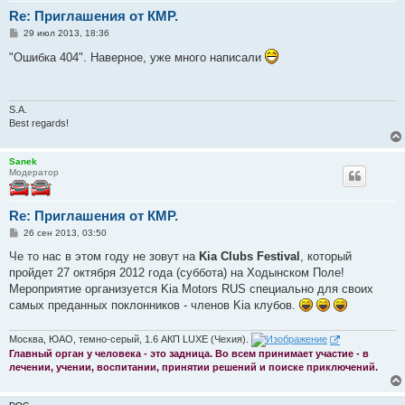
Re: Приглашения от КМР.
С
29 июл 2013, 18:36
о
о
"Ошибка 404". Наверное, уже много написали
б
щ
е
н
и
S.A.
е
Best regards!
Sanek
Модератор
Re: Приглашения от КМР.
С
26 сен 2013, 03:50
о
о
Че то нас в этом году не зовут на
Kia Clubs Festival
, который
б
пройдет 27 октября 2012 года (суббота) на Ходынском Поле!
щ
е
Мероприятие организуется Kia Motors RUS специально для своих
н
самых преданных поклонников - членов Kia клубов.
и
е
Москва, ЮАО, темно-серый, 1.6 АКП LUXE (Чехия).
Главный орган у человека - это задница. Во всем принимает участие - в
лечении, учении, воспитании, принятии решений и поиске приключений.