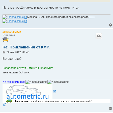
Ну у метро Динамо, в другом месте не получится
Москва,СВАО.красного цвета и высокого роста))))))
aleksandr7272
Старожил
Re: Приглашения от КМР.
С
26 окт 2012, 06:40
о
о
Во сколько?
б
щ
е
Добавлено спустя 2 минуты 59 секунд:
н
мне ехать 50 мин.
и
е
Ни кто кроме нас