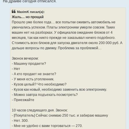
На Драйве сегодня отписался.
и
е
MaximK писал(а):
Жаль… но прощай
Прошло уже более года… все попытки оживить автомобиль не
увенчались успехом. Платы электроники умерли совсем. Таких
машин нет на разборках. У официалов ожидание блоков от 4
месяцев, так как никто прежде не заказывал ничего подобного.
Стоимость всех блоков для запуска двигателя около 200 000 руб. А
дальше вопросы по движку. Проблема за проблемой…
Звонок вечером:
- Машину продаете?
- Нет
- А кто продает не знаете?
- У меня есть утопленник.
- Кузов целый? Что необходимо?
- Кузов как новый, необходимо заменить всю электронику.
- Можно завтра подъехать посмотреть?
- Приезжайте
10 часов следующего дня. Звонок:
- [Покупатель] Сейчас снимаю 250 тыс. и забираю машину
- Нет. 300.
- Мне не удобно с вами торговаться — 270.