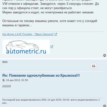
VW отвезли к офицалам. Заводится, через 3 секунды глохнет. До
сих пор у офицала стоит, не могут разобраться.
Мерен заводится и ездит, но электроника не работает никакая.
Остальные по тихому машины увезли, хотя знают что у соседей
машины в гаражах...
Kia Venga 1.6 AT Prestige - "Black Diamond"
DOC
Re: Поможем одноклубникам из Крымска!!!
С
24 дек 2012, 01:56
о
о
/////////
б
щ
е
н
Последний раз редактировалось
DOC
14 дек 2016, 04:54, всего редактировалось 1
и
раз.
е