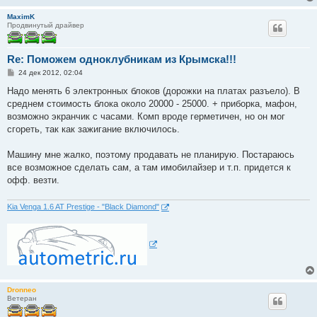
MaximK
Продвинутый драйвер
Re: Поможем одноклубникам из Крымска!!!
С
24 дек 2012, 02:04
о
о
Надо менять 6 электронных блоков (дорожки на платах разъело). В
б
среднем стоимость блока около 20000 - 25000. + приборка, мафон,
щ
е
возможно экранчик с часами. Комп вроде герметичен, но он мог
н
сгореть, так как зажигание включилось.
и
е
Машину мне жалко, поэтому продавать не планирую. Постараюсь
все возможное сделать сам, а там имобилайзер и т.п. придется к
офф. везти.
Kia Venga 1.6 AT Prestige - "Black Diamond"
Dronneo
Ветеран