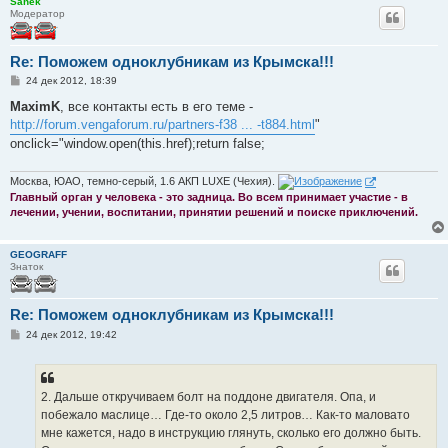
Sanek
Модератор
Re: Поможем одноклубникам из Крымска!!!
С
24 дек 2012, 18:39
о
о
MaximK
, все контакты есть в его теме -
б
http://forum.vengaforum.ru/partners-f38 ... -t884.html
"
щ
е
onclick="window.open(this.href);return false;
н
и
е
Москва, ЮАО, темно-серый, 1.6 АКП LUXE (Чехия).
Главный орган у человека - это задница. Во всем принимает участие - в
лечении, учении, воспитании, принятии решений и поиске приключений.
GEOGRAFF
Знаток
Re: Поможем одноклубникам из Крымска!!!
С
24 дек 2012, 19:42
о
о
б
щ
е
2. Дальше откручиваем болт на поддоне двигателя. Опа, и
н
побежало маслице… Где-то около 2,5 литров… Как-то маловато
и
е
мне кажется, надо в инструкцию глянуть, сколько его должно быть.