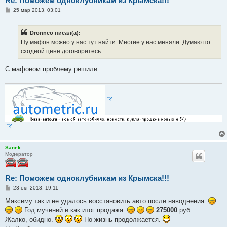
Re: Поможем одноклубникам из Крымска!!!
С
25 мар 2013, 03:01
о
о
б
Dronneo писал(а):
щ
е
Ну мафон можно у нас тут найти. Многие у нас меняли. Думаю по
н
сходной цене договоритесь.
и
е
С мафоном проблему решили.
Sanek
Модератор
Re: Поможем одноклубникам из Крымска!!!
С
23 окт 2013, 19:11
о
о
Максиму так и не удалось восстановить авто после наводнения.
б
Год мучений и как итог продажа.
275000
руб.
щ
е
Жалко, обидно.
Но жизнь продолжается.
н