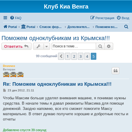
Клуб Киа Венга
FAQ
Регистрация
Вход
П
Portal
Portal
Список форумов
Дополнительные разделы
Поможем всем миром
о
Поможем одноклубникам из Крымска!!!
и
Поиск
Расширен
Ответить
с
к
1
2
3
4
5
Пред.
99 сообщений
Dronneo
Ветеран
Re: Поможем одноклубникам из Крымска!!!
С
23 дек 2012, 21:11
о
о
Чтобы Максим больше уделял внимания машине, я понимаю нужны
б
средства. В начале темы я давал реквизиты Максима для помощи
щ
е
денежной. Заодно напомню, все кто сможет помогите Максу
н
материально. В ответ думаю получите хорошие и добротные посты и
и
е
отчеты
Добавлено спустя 39 секунд: