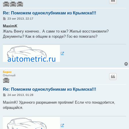
Re: Поможем одноклубникам из Крымска!!!
С
23 окт 2013, 22:17
о
о
MaximK
б
Жаль Венгу конечно.. А сами то как? Жильё восстановили?
щ
е
Документы? Как в общем в городе? Гос-во помогало?
н
и
е
Борис
Опытный
Re: Поможем одноклубникам из Крымска!!!
С
24 окт 2013, 01:28
о
о
MaximK! Удачного разрешения проблем! Если что понадобится,
б
обращайся.
щ
е
н
и
е