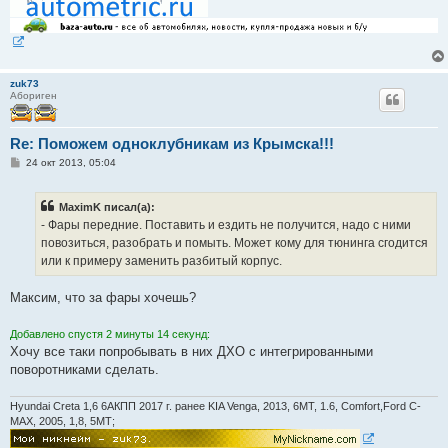
zuk73
Абориген
Re: Поможем одноклубникам из Крымска!!!
С
24 окт 2013, 05:04
о
о
б
MaximK писал(а):
щ
е
- Фары передние. Поставить и ездить не получится, надо с ними
н
повозиться, разобрать и помыть. Может кому для тюнинга сгодится
и
е
или к примеру заменить разбитый корпус.
Максим, что за фары хочешь?
Добавлено спустя 2 минуты 14 секунд:
Хочу все таки попробывать в них ДХО с интегрированными
поворотниками сделать.
Hyundai Creta 1,6 6АКПП 2017 г. ранее KIA Venga, 2013, 6МТ, 1.6, Comfort,Ford C-
MAX, 2005, 1,8, 5МТ;