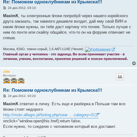
Re: Поможем одноклубникам из Крымска!!!
С
24 дек 2012, 03:13
о
о
MaximK
, ты электронные блоки попробуй через нашего корейского
б
друга заказать, так намного дешевле входит, дай ему свой ВИН и
щ
е
какие блоки нужны, он тебе даст картину что почем. Только лучше с
н
ним по почте или скайпу общайся, что-то он на форуме отвечает не
и
е
спеша.
Москва, ЮАО, темно-серый, 1.6 АКП LUXE (Чехия).
Главный орган у человека - это задница. Во всем принимает участие - в
лечении, учении, воспитании, принятии решений и поиске приключений.
JON
Ветеран
Re: Поможем одноклубникам из Крымска!!!
С
24 дек 2012, 03:23
о
о
MaximK
ответил в личку. Есть еще и разборка в Польше там все
б
блоки стоят недорого
щ
е
http://moto.allegro.pl/listing.php/sear ... category=0
"
н
onclick="window.open(this.href);return false;
и
е
Если нужно, то соеденю с человеком который все доставит.