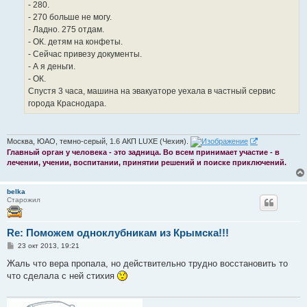
- 280.
- 270 больше не могу.
- Ладно. 275 отдам.
- ОК. детям на конфеты.
- Сейчас привезу документы.
- А я деньги.
- ОК.
Спустя 3 часа, машина на эвакуаторе уехала в частный сервис
города Краснодара.
Москва, ЮАО, темно-серый, 1.6 АКП LUXE (Чехия).
Главный орган у человека - это задница. Во всем принимает участие - в
лечении, учении, воспитании, принятии решений и поиске приключений.
belka
Старожил
Re: Поможем одноклубникам из Крымска!!!
С
23 окт 2013, 19:21
о
о
Жаль что вера пропала, но действительно трудно восстановить то
б
что сделала с ней стихия
щ
е
н
и