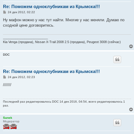
Re: Поможем одноклубникам из Крымска!!!
С
24 дек 2012, 02:22
о
о
Ну мафон можно у нас тут найти. Многие у нас меняли. Думаю по
б
сходной цене договоритесь.
щ
е
н
и
_________________________
е
Kia Venga (продана), Nissan X-Trail 2008 2.5 (продана), Peugeot 3008 (сейчас)
DOC
Re: Поможем одноклубникам из Крымска!!!
С
24 дек 2012, 02:23
о
о
///////
б
щ
е
н
Последний раз редактировалось
DOC
14 дек 2016, 04:54, всего редактировалось 1
и
раз.
е
Sanek
Модератор