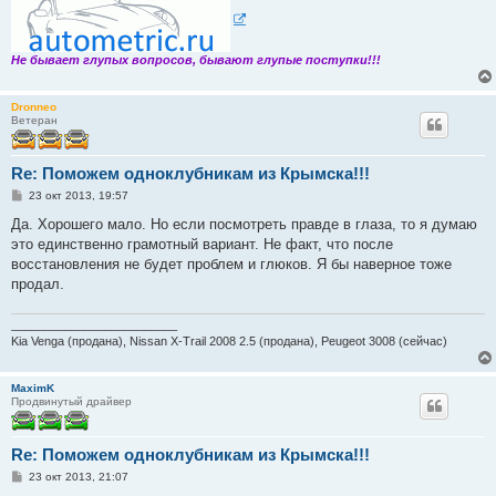
е
Не бывает глупых вопросов, бывают глупые поступки!!!
Dronneo
Ветеран
Re: Поможем одноклубникам из Крымска!!!
С
23 окт 2013, 19:57
о
о
Да. Хорошего мало. Но если посмотреть правде в глаза, то я думаю
б
это единственно грамотный вариант. Не факт, что после
щ
е
восстановления не будет проблем и глюков. Я бы наверное тоже
н
продал.
и
е
_________________________
Kia Venga (продана), Nissan X-Trail 2008 2.5 (продана), Peugeot 3008 (сейчас)
MaximK
Продвинутый драйвер
Re: Поможем одноклубникам из Крымска!!!
С
23 окт 2013, 21:07
о