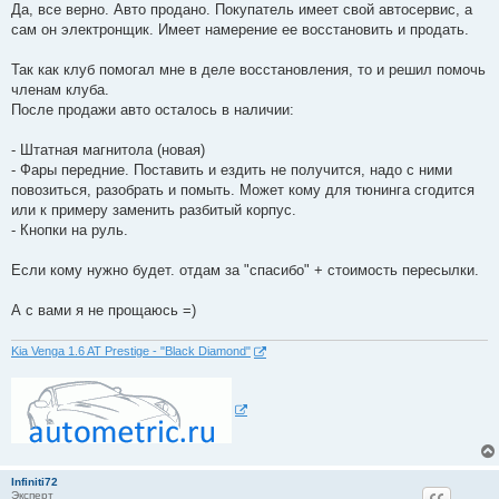
о
Да, все верно. Авто продано. Покупатель имеет свой автосервис, а
б
сам он электронщик. Имеет намерение ее восстановить и продать.
щ
е
н
Так как клуб помогал мне в деле восстановления, то и решил помочь
и
е
членам клуба.
После продажи авто осталось в наличии:
- Штатная магнитола (новая)
- Фары передние. Поставить и ездить не получится, надо с ними
повозиться, разобрать и помыть. Может кому для тюнинга сгодится
или к примеру заменить разбитый корпус.
- Кнопки на руль.
Если кому нужно будет. отдам за "спасибо" + стоимость пересылки.
А с вами я не прощаюсь =)
Kia Venga 1.6 AT Prestige - "Black Diamond"
Infiniti72
Эксперт