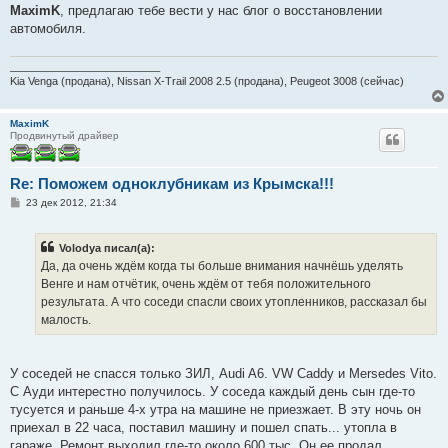
MaximK
, предлагаю тебе вести у нас блог о восстановлении
автомобиля.
_________________________
Kia Venga (продана), Nissan X-Trail 2008 2.5 (продана), Peugeot 3008 (сейчас)
MaximK
Продвинутый драйвер
Re: Поможем одноклубникам из Крымска!!!
С
23 дек 2012, 21:34
о
о
б
Volodya писал(а):
щ
е
Да, да очень ждём когда ты больше внимания начнёшь уделять
н
Венге и нам отчётик, очень ждём от тебя положительного
и
е
результата. А что соседи спасли своих утопленников, рассказал бы
малость.
У соседей не спасся только ЗИЛ, Audi A6. VW Caddy и Mersedes Vito.
С Ауди интерестно получилось. У соседа каждый день сын где-то
тусуется и раньше 4-х утра на машине не приезжает. В эту ночь он
приехал в 22 часа, поставил машину и пошел спать... утопла в
гараже. Ремонт выходил где-то около 600 тыс. Он ее продал.