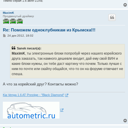
Темно серая 1.6 акпп LUXE
MaximK
Продвинутый драйвер
Re: Поможем одноклубникам из Крымска!!!
С
24 дек 2012, 18:02
о
о
б
Sanek писал(а):
щ
е
MaximK
, ты электронные блоки попробуй через нашего корейского
н
друга заказать, так намного дешевле входит, дай ему свой ВИН и
и
е
какие блоки нужны, он тебе даст картину что почем. Только лучше с
ним по почте или скайпу общайся, что-то он на форуме отвечает не
спеша.
А что за корейский друг? Контакты можно?
Kia Venga 1.6 AT Prestige - "Black Diamond"