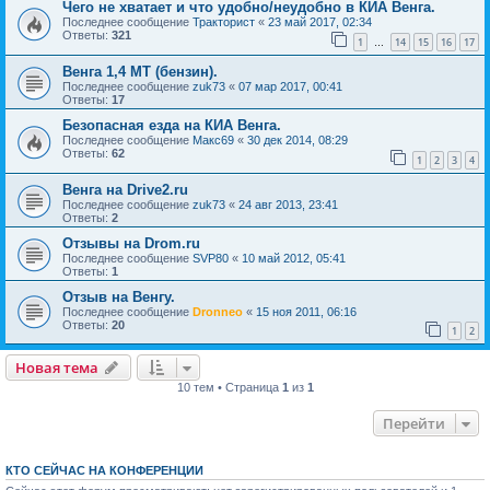
Чего не хватает и что удобно/неудобно в КИА Венга.
Последнее сообщение
Тракторист
«
23 май 2017, 02:34
Ответы:
321
1
14
15
16
17
…
Венга 1,4 МТ (бензин).
Последнее сообщение
zuk73
«
07 мар 2017, 00:41
Ответы:
17
Безопасная езда на КИА Венга.
Последнее сообщение
Макс69
«
30 дек 2014, 08:29
Ответы:
62
1
2
3
4
Венга на Drive2.ru
Последнее сообщение
zuk73
«
24 авг 2013, 23:41
Ответы:
2
Отзывы на Drom.ru
Последнее сообщение
SVP80
«
10 май 2012, 05:41
Ответы:
1
Отзыв на Венгу.
Последнее сообщение
Dronneo
«
15 ноя 2011, 06:16
Ответы:
20
1
2
Новая тема
10 тем • Страница
1
из
1
Перейти
КТО СЕЙЧАС НА КОНФЕРЕНЦИИ