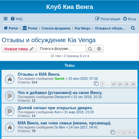
Клуб Киа Венга
FAQ
Регистрация
Вход
П
Portal
Portal
Список форумов
Kia Venga
Отзывы и обсуждение Kia Venga
о
Отзывы и обсуждение Kia Venga
и
Поиск
Расширенный пои
Новая тема
с
10 тем • Страница
1
из
1
к
Темы
Отзывы о КИА Венга.
Последнее сообщение
Sanek
«
23 июл 2020, 07:26
Ответы:
514
1
23
24
25
26
…
Что я добавил (установил) на свою Венгу.
Последнее сообщение
Dimason4
«
01 окт 2018, 10:10
Ответы:
12
Долгий сигнал при открытых дверях.
Последнее сообщение
Kori
«
31 мар 2018, 23:20
Ответы:
14
КИА Венга, как член семьи (имена, прозвища).
Последнее сообщение
Sr Alex
«
14 сен 2017, 04:41
Ответы:
78
1
2
3
4