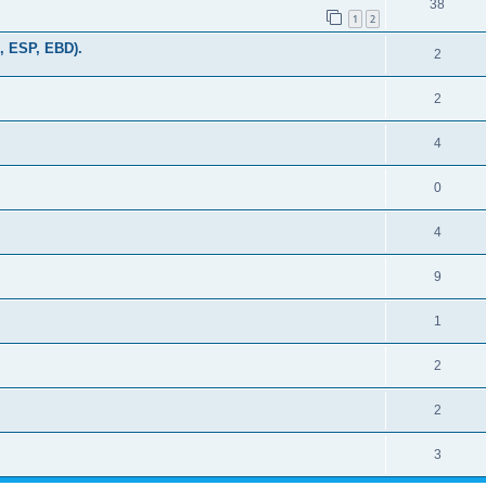
38
1
2
 ESP, EBD).
2
2
4
0
4
9
1
2
2
3