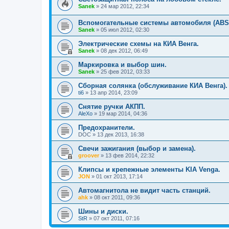
Sanek
»
24 мар 2012, 22:34
Вспомогательные системы автомобиля (ABS,
Sanek
»
05 июл 2012, 02:30
Электрические схемы на КИА Венга.
Sanek
»
08 дек 2012, 06:49
Маркировка и выбор шин.
Sanek
»
25 фев 2012, 03:33
Сборная солянка (обслуживание КИА Венга).
ti6
»
13 апр 2014, 23:09
Снятие ручки АКПП.
AleXo
»
19 мар 2014, 04:36
Предохранители.
DOC
»
13 дек 2013, 16:38
Свечи зажигания (выбор и замена).
groover
»
13 фев 2014, 22:32
Клипсы и крепежные элементы KIA Venga.
JON
»
01 окт 2013, 17:14
Автомагнитола не видит часть станций.
ahk
»
08 окт 2011, 09:36
Шины и диски.
StR
»
07 окт 2011, 07:16