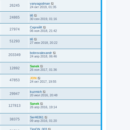
vanyagodman
26245
24 окт 2019, 01:35
ti6
24865
30 сен 2019, 01:16
СергейК
27974
06 ноя 2018, 21:42
ti6
51293
27 июн 2018, 20:22
bobrovalexandr
203349
24 апр 2018, 06:46
Sanek
12892
26 ноя 2017, 01:36
JON
47853
24 окт 2017, 19:55
kuzmich
29947
20 июл 2016, 20:48
Sanek
127813
26 апр 2016, 19:14
Ser46361
38375
09 апр 2016, 01:20
TimON_003