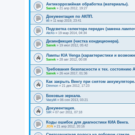
Антикоррозийная обработка (материалы).
Sanek
»
21 апр 2012, 19:27
Документация по АКПП.
ti6
»
11 мар 2019, 23:41
Подсветка селектора передач (замена лампоч
AleXo
»
19 мар 2014, 04:34
Дезинфекция (чистка кондиционера).
Sanek
»
19 июл 2012, 05:42
Лампы KIA Venga (характеристики и возможн
Sanek
»
28 авг 2012, 00:08
Требования безопасности к тех. состоянию А
Sanek
»
26 ноя 2017, 01:36
Как закрыть Венгу при снятом аккумуляторе
Dimmon
»
21 дек 2012, 17:23
Боковые зеркала.
Vasyli4
»
06 сен 2013, 03:21
Документация.
StR
»
07 окт 2011, 07:18
Коды ошибок для диагностики КИА Венга.
JON
»
21 апр 2012, 20:16
Светозащитная полоса на лобовом стекле.