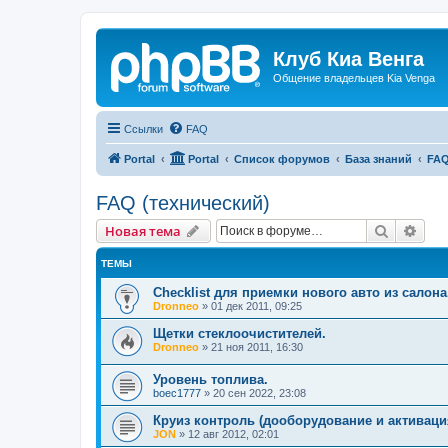
Клуб Киа Венга
Общение владельцев Kia Venga
Ссылки
FAQ
Portal
Portal
Список форумов
База знаний
FAQ
FAQ (технический)
Поиск
Рас
Новая тема
ТЕМЫ
Checklist для приемки нового авто из салона
Dronneo
»
01 дек 2011, 09:25
Щетки стеклоочистителей.
Dronneo
»
21 ноя 2011, 16:30
Уровень топлива.
boec1777
»
20 сен 2022, 23:08
Круиз контроль (дооборудование и активаци
JON
»
12 авг 2012, 02:01