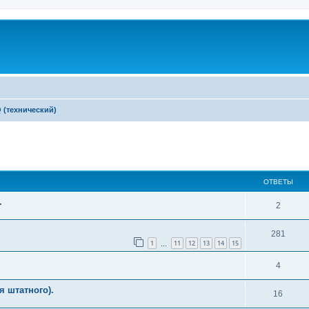
 (технический)
ширенный поиск
ОТВЕТЫ
.
2
281
1
11
12
13
14
15
…
4
я штатного).
16